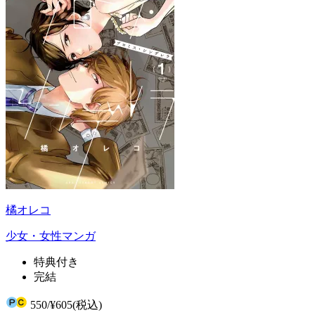
橘オレコ
少女・女性マンガ
特典付き
完結
550
/
¥605
(税込)