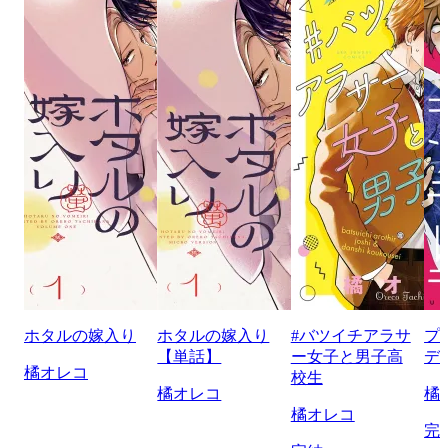
ホタルの嫁入り
ホタルの嫁入り
#バツイチアラサ
プ
【単話】
ー女子と男子高
デ
橘オレコ
校生
橘オレコ
橘
橘オレコ
完