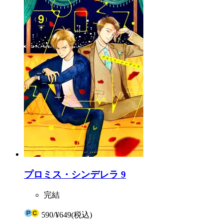
プロミス・シンデレラ 9
完結
590
/
¥649
(税込)