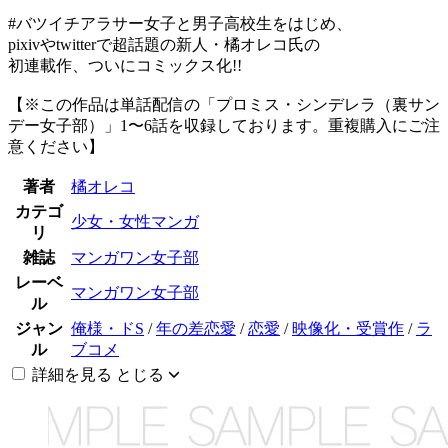
#バツイチアラサー女子と男子高校生をはじめ、
pixivやtwitterで超話題の新人・橘オレコ氏の
初連載作、ついにコミックス化!!
【※この作品は単話配信の「プロミス・シンデレラ（裏サン
デー女子部）」1〜6話を収録しております。重複購入にご注
意ください】
著者
橘オレコ
カテゴ
少女・女性マンガ
リ
雑誌
マンガワン女子部
レーベ
マンガワン女子部
ル
ジャン
俺様・ドS
/
年の差恋愛
/
恋愛
/
映像化・受賞作
/
ラ
ル
ブコメ
詳細を見る
とじる