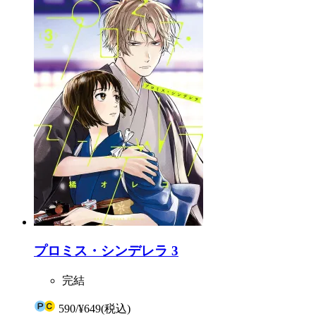
プロミス・シンデレラ 3
完結
590
/
¥649
(税込)