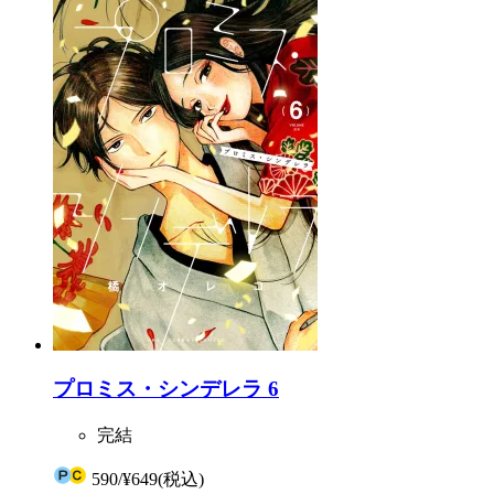
プロミス・シンデレラ 6
完結
590
/
¥649
(税込)