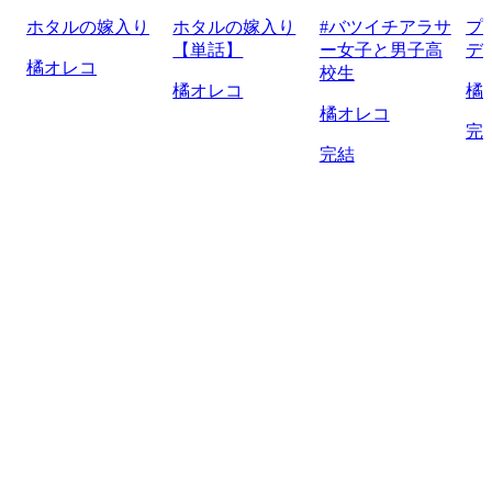
ホタルの嫁入り
ホタルの嫁入り
#バツイチアラサ
プ
【単話】
ー女子と男子高
デ
橘オレコ
校生
橘オレコ
橘
橘オレコ
完
完結