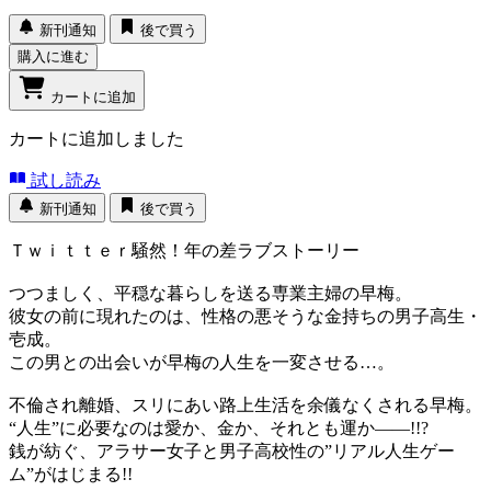
新刊通知
後で買う
購入に進む
カートに追加
カートに追加しました
試し読み
新刊通知
後で買う
Ｔｗｉｔｔｅｒ騒然！年の差ラブストーリー
つつましく、平穏な暮らしを送る専業主婦の早梅。
彼女の前に現れたのは、性格の悪そうな金持ちの男子高生・
壱成。
この男との出会いが早梅の人生を一変させる…。
不倫され離婚、スリにあい路上生活を余儀なくされる早梅。
“人生”に必要なのは愛か、金か、それとも運か――!!?
銭が紡ぐ、アラサー女子と男子高校性の”リアル人生ゲー
ム”がはじまる!!