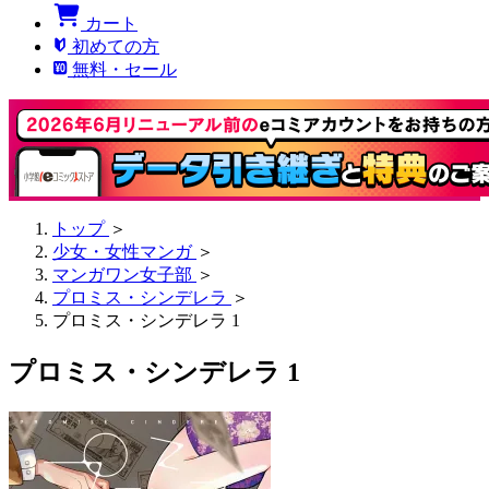
カート
初めての方
無料・セール
トップ
＞
少女・女性マンガ
＞
マンガワン女子部
＞
プロミス・シンデレラ
＞
プロミス・シンデレラ 1
プロミス・シンデレラ 1