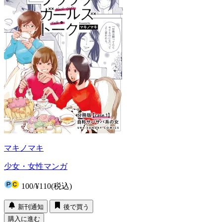
マキノマキ
少女・女性マンガ
100
/
¥110
(税込)
新刊通知
後で買う
購入に進む