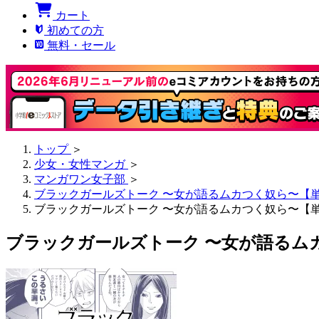
カート
初めての方
無料・セール
トップ
＞
少女・女性マンガ
＞
マンガワン女子部
＞
ブラックガールズトーク 〜女が語るムカつく奴ら〜【
ブラックガールズトーク 〜女が語るムカつく奴ら〜【単
ブラックガールズトーク 〜女が語るムカ