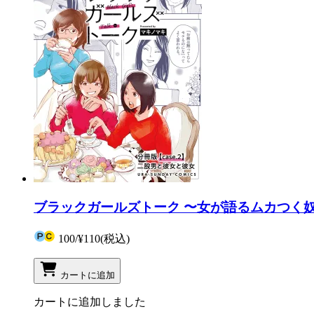
ブラックガールズトーク 〜女が語るムカつく奴
100
/
¥110
(税込)
カートに追加
カートに追加しました