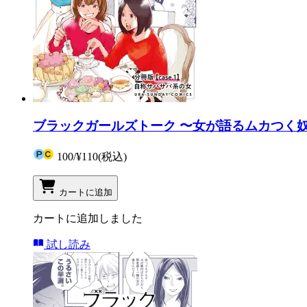
ブラックガールズトーク 〜女が語るムカつく奴
100
/
¥110
(税込)
カートに追加
カートに追加しました
試し読み