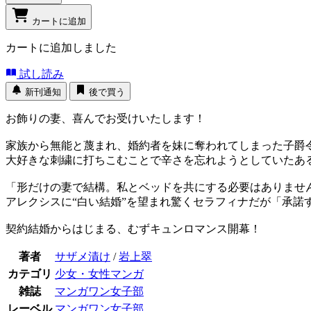
カートに追加
カートに追加しました
試し読み
新刊通知
後で買う
お飾りの妻、喜んでお受けいたします！
家族から無能と蔑まれ、婚約者を妹に奪われてしまった子爵
大好きな刺繍に打ちこむことで辛さを忘れようとしていたあ
「形だけの妻で結構。私とベッドを共にする必要はありませ
アレクシスに“白い結婚”を望まれ驚くセラフィナだが「承諾
契約結婚からはじまる、むずキュンロマンス開幕！
著者
サザメ漬け
/
岩上翠
カテゴリ
少女・女性マンガ
雑誌
マンガワン女子部
レーベル
マンガワン女子部