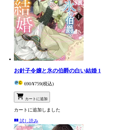
お針子令嬢と氷の伯爵の白い結婚 1
690
/
¥759
(税込)
カートに追加
カートに追加しました
試し読み