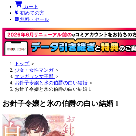
カート
初めての方
無料・セール
トップ
＞
少女・女性マンガ
＞
マンガワン女子部
＞
お針子令嬢と氷の伯爵の白い結婚
＞
お針子令嬢と氷の伯爵の白い結婚 1
お針子令嬢と氷の伯爵の白い結婚 1