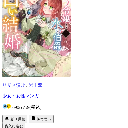
サザメ漬け
/
岩上翠
少女・女性マンガ
690
/
¥759
(税込)
新刊通知
後で買う
購入に進む