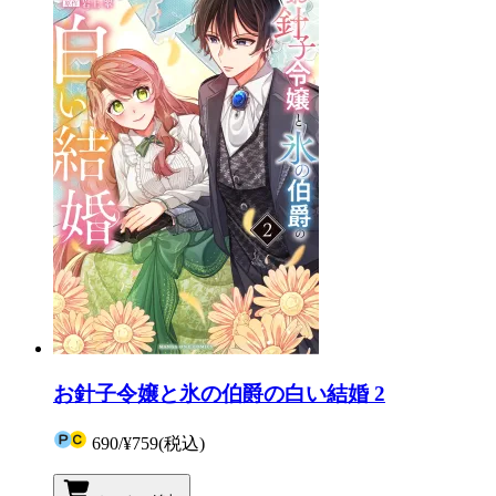
お針子令嬢と氷の伯爵の白い結婚 2
690
/
¥759
(税込)