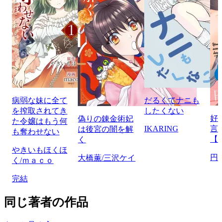
病弱な妹に全て
だるくてナニも
を搾取されてき
したくない
好
偽りの錬金術妃
た令嬢はもう何
IKARING
言
は後宮の闇を解
も奪わせない
【
く
やきいもほくほ
円
大橋薫/三沢ケイ
く/ｍａｃｏ
完結
同じ著者の作品