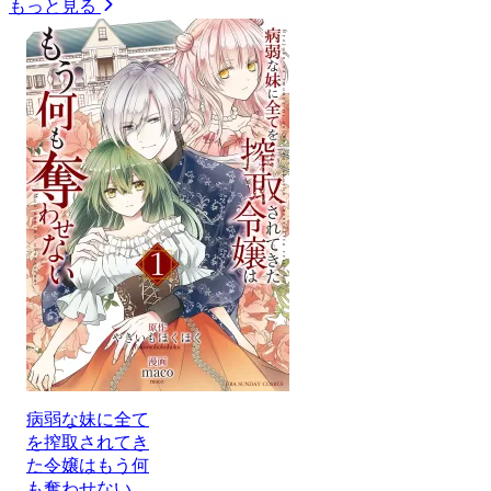
もっと見る
病弱な妹に全て
を搾取されてき
た令嬢はもう何
も奪わせない