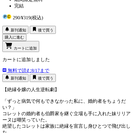
完結
290
/
¥319
(税込)
新刊通知
後で買う
購入に進む
カートに追加
カートに追加しました
無料で読む
8/17まで
新刊通知
後で買う
【絶縁令嬢の人生逆転劇】
「ずっと病気で何もできなかった私に、婚約者をちょうだ
い？」
コレットの婚約者も伯爵家を継ぐ立場も手に入れた妹リリア
ーヌは嘲笑っていた。
絶望したコレットは家族に絶縁を宣言し身ひとつで飛び出し
た。