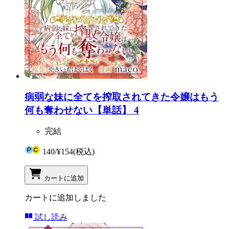
病弱な妹に全てを搾取されてきた令嬢はもう
何も奪わせない【単話】 4
完結
140
/
¥154
(税込)
カートに追加
カートに追加しました
試し読み