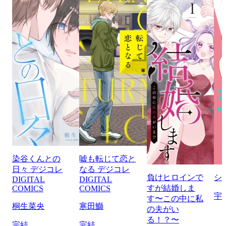
染谷くんとの
嘘も転じて恋と
日々 デジコレ
なる デジコレ
負けヒロインで
シ
DIGITAL
DIGITAL
すが結婚しま
COMICS
COMICS
宇
す〜この中に私
桐生菜央
寒田鰤
の夫がい
る！？〜
完結
完結