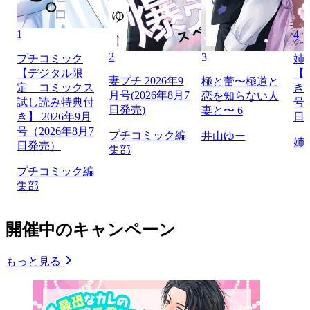
1
4
2
3
プチコミック
姉
【デジタル限
【
妻プチ 2026年9
極と蕾〜極道と
定 コミックス
き】
月号(2026年8月7
恋を知らない人
試し読み特典付
号（
日発売)
妻と〜 6
き】 2026年9月
日
号（2026年8月7
プチコミック編
井山ゆー
姉
日発売）
集部
プチコミック編
集部
開催中のキャンペーン
もっと見る