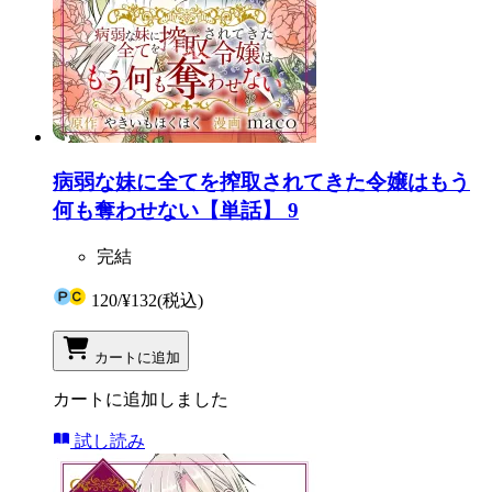
病弱な妹に全てを搾取されてきた令嬢はもう
何も奪わせない【単話】 9
完結
120
/
¥132
(税込)
カートに追加
カートに追加しました
試し読み