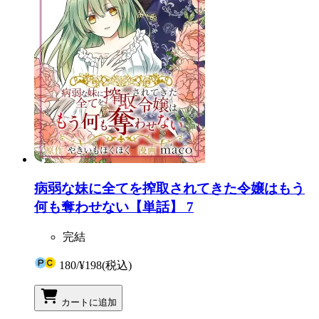
病弱な妹に全てを搾取されてきた令嬢はもう
何も奪わせない【単話】 7
完結
180
/
¥198
(税込)
カートに追加