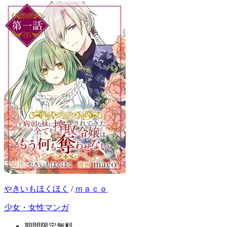
やきいもほくほく
/
ｍａｃｏ
少女・女性マンガ
期間限定無料