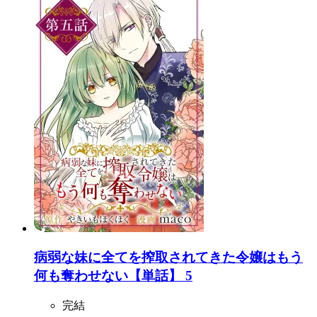
病弱な妹に全てを搾取されてきた令嬢はもう
何も奪わせない【単話】 5
完結