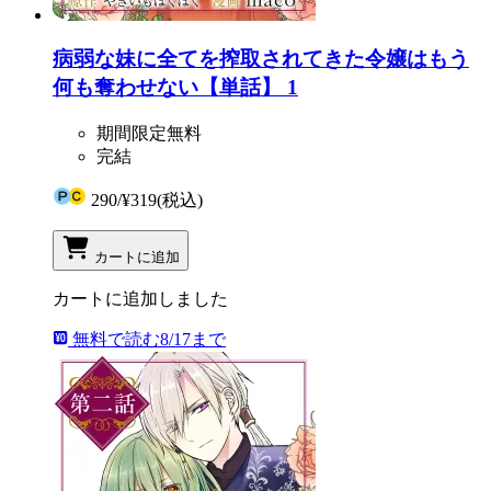
病弱な妹に全てを搾取されてきた令嬢はもう
何も奪わせない【単話】 1
期間限定無料
完結
290
/
¥319
(税込)
カートに追加
カートに追加しました
無料で読む
8/17まで