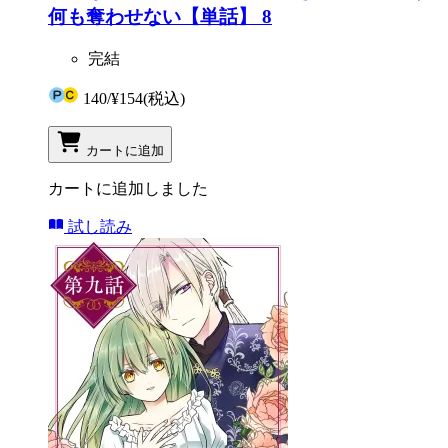
何も奪わせない【単話】 8
完結
140
/
¥154
(税込)
カートに追加
カートに追加しました
試し読み