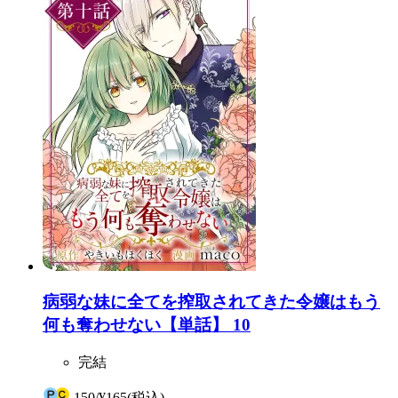
病弱な妹に全てを搾取されてきた令嬢はもう
何も奪わせない【単話】 10
完結
150
/
¥165
(税込)