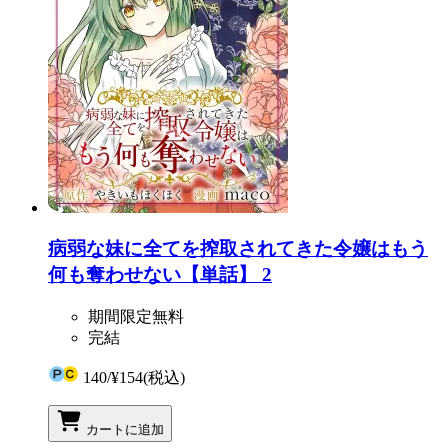
病弱な妹に全てを搾取されてきた令嬢はもう
何も奪わせない【単話】 2
期間限定無料
完結
140
/
¥154
(税込)
カートに追加