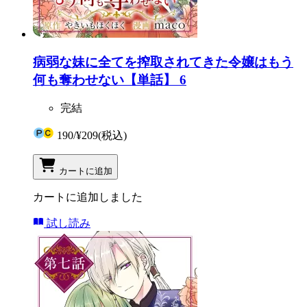
病弱な妹に全てを搾取されてきた令嬢はもう
何も奪わせない【単話】 6
完結
190
/
¥209
(税込)
カートに追加
カートに追加しました
試し読み