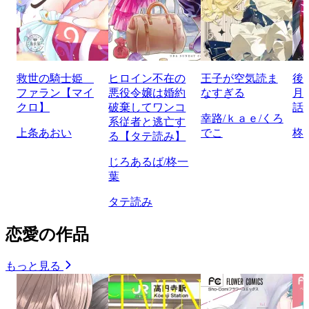
救世の騎士姫
ヒロイン不在の
王子が空気読ま
後
ファラン【マイ
悪役令嬢は婚約
なすぎる
月
クロ】
破棄してワンコ
話
幸路/ｋａｅ/くろ
系従者と逃亡す
上条あおい
でこ
柊
る【タテ読み】
じろあるば/柊一
葉
タテ読み
恋愛の作品
もっと見る