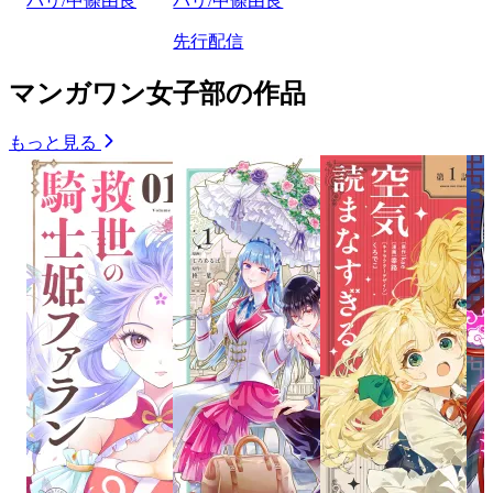
バリ/中條由良
バリ/中條由良
先行配信
マンガワン女子部の作品
もっと見る