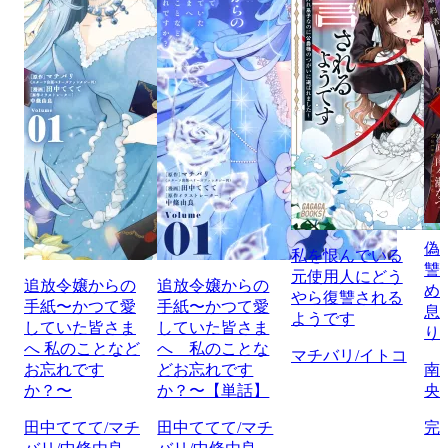
偽
私を恨んでいる
讐
元使用人にどう
追放令嬢からの
追放令嬢からの
め
やら復讐される
手紙〜かつて愛
手紙〜かつて愛
息
ようです
していた皆さま
していた皆さま
り
へ 私のことなど
へ 私のことな
マチバリ/イトコ
お忘れです
どお忘れです
南
か？〜
か？〜【単話】
央
田中ててて/マチ
田中ててて/マチ
完