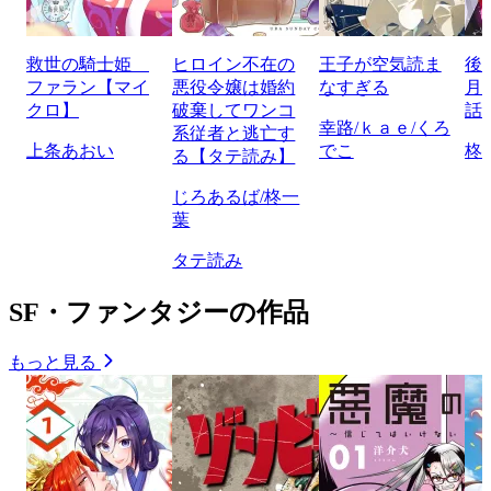
救世の騎士姫
ヒロイン不在の
王子が空気読ま
後
ファラン【マイ
悪役令嬢は婚約
なすぎる
月
クロ】
破棄してワンコ
話
幸路/ｋａｅ/くろ
系従者と逃亡す
上条あおい
でこ
柊
る【タテ読み】
じろあるば/柊一
葉
タテ読み
SF・ファンタジーの作品
もっと見る