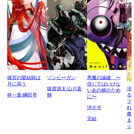
後宮の髪結師は
ゾンビーガン
悪魔の論破 〜
月に添う
信じてはいけな
猿渡源太/山川直
没
いあの娘のため
柊一葉/綱田早
輝
る
に〜
フ
洋介犬
れ
農
完結
ま
ジ