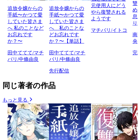
讐
元使用人にどう
追放令嬢からの
追放令嬢からの
め
やら復讐される
手紙〜かつて愛
手紙〜かつて愛
息
ようです
していた皆さま
していた皆さま
り
へ 私のことなど
へ 私のことな
マチバリ/イトコ
お忘れです
どお忘れです
南
か？〜
か？〜【単話】
央
田中ててて/マチ
田中ててて/マチ
完
バリ/中條由良
バリ/中條由良
先行配信
同じ著者の作品
もっと見る