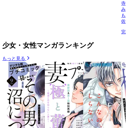
寺
み
も
佐
完
少女・女性マンガランキング
もっと見る