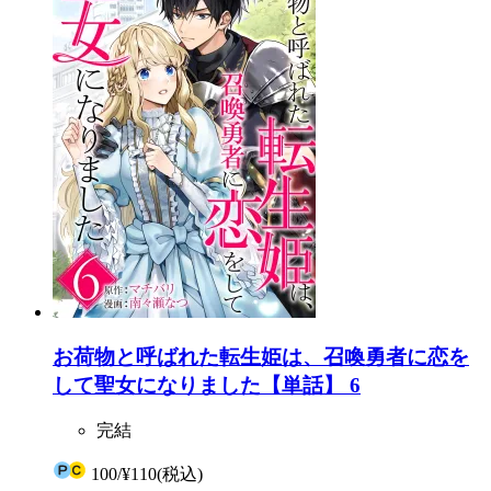
お荷物と呼ばれた転生姫は、召喚勇者に恋を
して聖女になりました【単話】 6
完結
100
/
¥110
(税込)