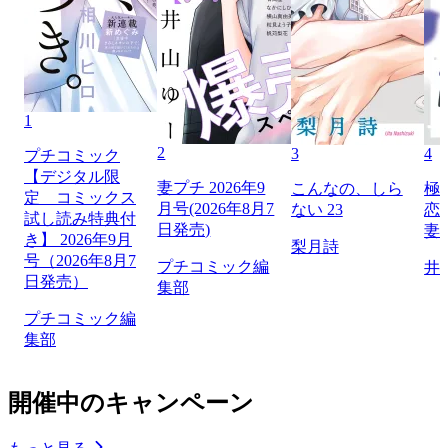
1
2
3
4
プチコミック
【デジタル限
妻プチ 2026年9
こんなの、しら
極
定 コミックス
月号(2026年8月7
ない 23
恋
試し読み特典付
日発売)
妻
き】 2026年9月
梨月詩
号（2026年8月7
プチコミック編
井
日発売）
集部
プチコミック編
集部
開催中のキャンペーン