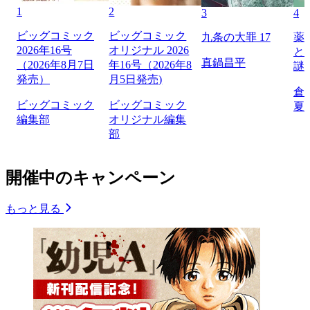
1
2
3
4
ビッグコミック
ビッグコミック
九条の大罪 17
薬
2026年16号
オリジナル 2026
と
真鍋昌平
（2026年8月7日
年16号（2026年8
謎
発売）
月5日発売)
倉
ビッグコミック
ビッグコミック
夏
編集部
オリジナル編集
部
開催中のキャンペーン
もっと見る