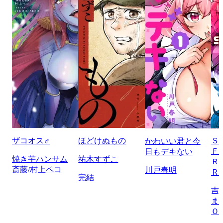
ザコオス♂
ほどけぬもの
Ｓ
かわいい君と今
Ｆ
日もデキない
焼き芋ハンサム
祐木すずこ
Ｒ
斎藤/村上ペコ
川戸春明
Ｒ
完結
吉
ま
Ｏ