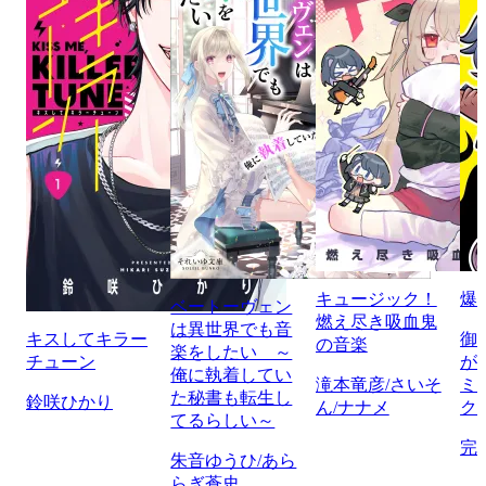
キュージック！
爆
ベートーヴェン
燃え尽き吸血鬼
は異世界でも音
キスしてキラー
御
の音楽
楽をしたい ～
チューン
が
俺に執着してい
滝本竜彦/さいそ
ミ
た秘書も転生し
鈴咲ひかり
ん/ナナメ
ク
てるらしい～
完
朱音ゆうひ/あら
らぎ蒼史