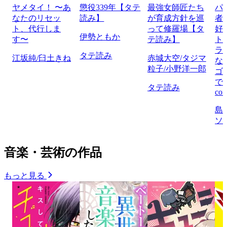
ヤメタイ！ 〜あ
懲役339年【タテ
最強女師匠たち
パ
なたのリセッ
読み】
が育成方針を巡
者
ト、代行しま
って修羅場【タ
好
伊勢ともか
す〜
テ読み】
ト
ラ
タテ読み
江坂純/臼土きね
赤城大空/タジマ
な
粒子/小野洋一郎
ゴ
で
タテ読み
com
島
ソ
音楽・芸術の作品
もっと見る