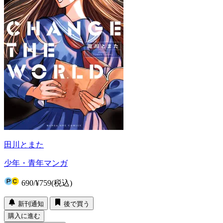
田川とまた
少年・青年マンガ
690
/
¥759
(税込)
新刊通知
後で買う
購入に進む