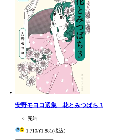
安野モヨコ選集 花とみつばち 3
完結
1,710
/
¥1,881
(税込)