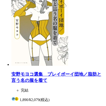
安野モヨコ選集 プレイボーイ団地／脂肪と
言う名の服を着て
完結
1,890
/
¥2,079
(税込)