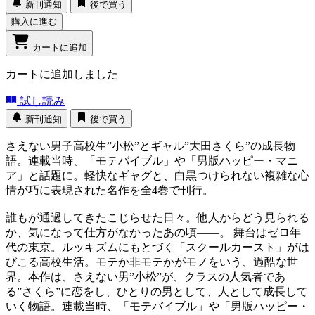
新刊通知
後で買う
購入に進む
カートに追加
カートに追加しました
試し読み
新刊通知
後で買う
さえない男子高校生”小松”とギャル”大田さくら”の成長物
語。連載当時、「モテバイブル」や「男版ハッピー・マニ
ア」と話題に。軽快なギャグと、白黒つけられない複雑な心
情が巧に表現された名作を全4巻で刊行。
誰もが通過してきたこじらせた日々。他人からどう見られる
か、気になって仕方がなかったあの頃――。 舞台はゼロ年
代の東京。ルッキズムにもとづく「スクールカースト」がは
びこる高校生活。モテか非モテかがモノをいう、過酷な世
界。本作は、さえない男”小松”が、クラスの人気者であ
る”さくら”に恋をし、ひとりの男として、人として成長して
いく物語。連載当時、「モテバイブル」や「男版ハッピー・