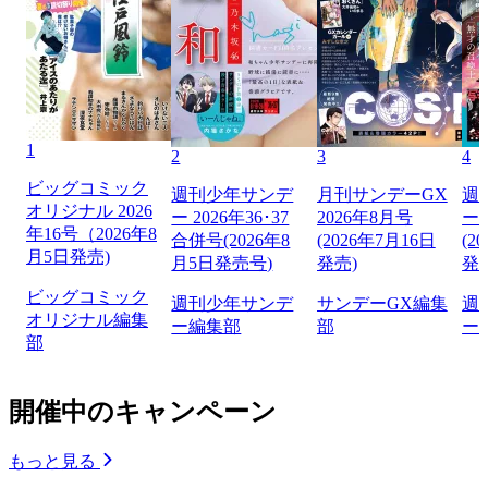
1
2
3
4
ビッグコミック
週刊少年サンデ
月刊サンデーGX
週
オリジナル 2026
ー 2026年36･37
2026年8月号
ー 
年16号（2026年8
合併号(2026年8
(2026年7月16日
(2
月5日発売)
月5日発売号)
発売)
発
ビッグコミック
週刊少年サンデ
サンデーGX編集
週
オリジナル編集
ー編集部
部
ー
部
開催中のキャンペーン
もっと見る