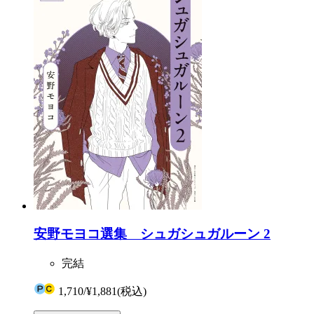
安野モヨコ選集 シュガシュガルーン 2
完結
1,710
/
¥1,881
(税込)