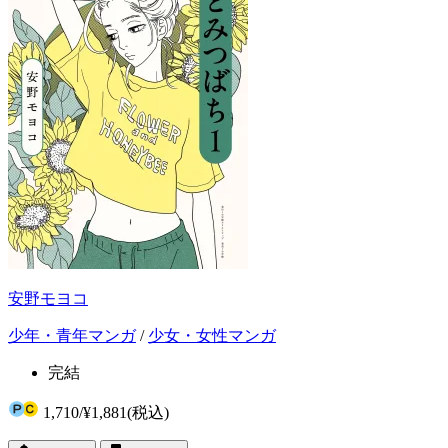
安野モヨコ
少年・青年マンガ
/
少女・女性マンガ
完結
1,710
/
¥1,881
(税込)