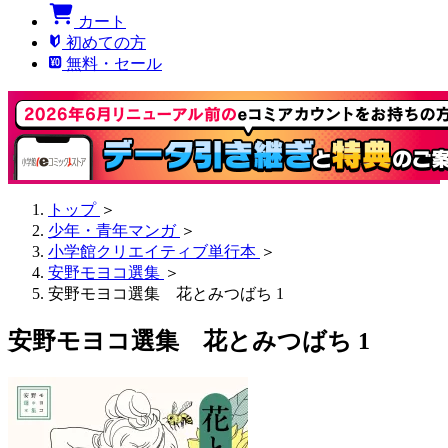
カート
初めての方
無料・セール
トップ
＞
少年・青年マンガ
＞
小学館クリエイティブ単行本
＞
安野モヨコ選集
＞
安野モヨコ選集 花とみつばち 1
安野モヨコ選集 花とみつばち 1