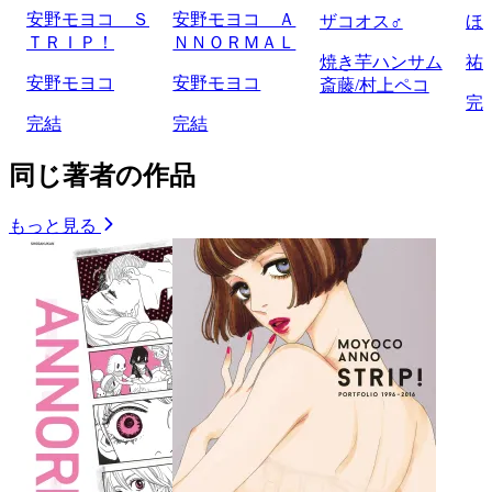
安野モヨコ Ｓ
安野モヨコ Ａ
ザコオス♂
ほ
ＴＲＩＰ！
ＮＮＯＲＭＡＬ
焼き芋ハンサム
祐
安野モヨコ
安野モヨコ
斎藤/村上ペコ
完
完結
完結
同じ著者の作品
もっと見る