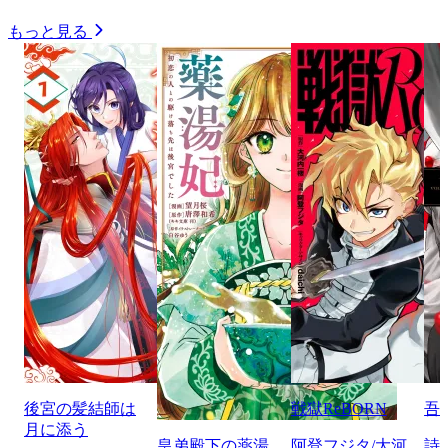
もっと見る
後宮の髪結師は
戦獄ReBORN
吾
月に添う
皇弟殿下の薬湯
阿登フジタ/大河
詩