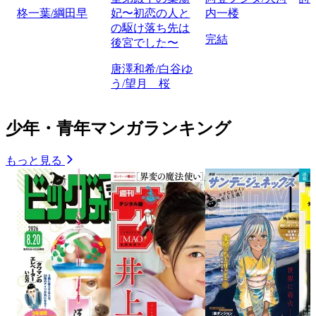
柊一葉/綱田早
妃〜初恋の人と
内一楼
の駆け落ち先は
完結
後宮でした〜
唐澤和希/白谷ゆ
う/望月 桜
少年・青年マンガランキング
もっと見る