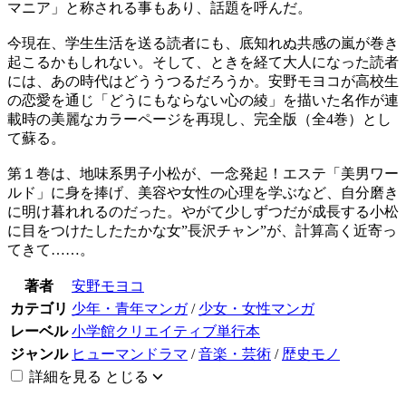
マニア」と称される事もあり、話題を呼んだ。
今現在、学生生活を送る読者にも、底知れぬ共感の嵐が巻き
起こるかもしれない。そして、ときを経て大人になった読者
には、あの時代はどううつるだろうか。安野モヨコが高校生
の恋愛を通じ「どうにもならない心の綾」を描いた名作が連
載時の美麗なカラーページを再現し、完全版（全4巻）とし
て蘇る。
第１巻は、地味系男子小松が、一念発起！エステ「美男ワー
ルド」に身を捧げ、美容や女性の心理を学ぶなど、自分磨き
に明け暮れれるのだった。やがて少しずつだが成長する小松
に目をつけたしたたかな女”長沢チャン”が、計算高く近寄っ
てきて……。
著者
安野モヨコ
カテゴリ
少年・青年マンガ
/
少女・女性マンガ
レーベル
小学館クリエイティブ単行本
ジャンル
ヒューマンドラマ
/
音楽・芸術
/
歴史モノ
詳細を見る
とじる