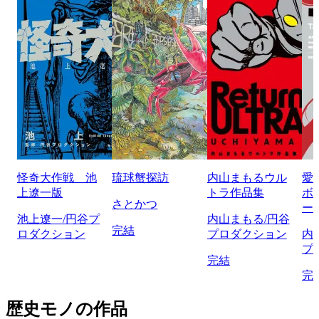
怪奇大作戦 池
琉球蟹探訪
内山まもるウル
愛
上遼一版
トラ作品集
ボ
さとかつ
ー
池上遼一/円谷プ
内山まもる/円谷
完結
ロダクション
プロダクション
内
プ
完結
完
歴史モノの作品