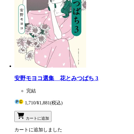
安野モヨコ選集 花とみつばち 3
完結
1,710
/
¥1,881
(税込)
カートに追加
カートに追加しました