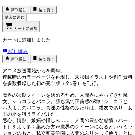
新刊通知
後で買う
購入に進む
カートに追加
カートに追加しました
試し読み
新刊通知
後で買う
アニメ放送開始から20周年。
連載時のカラーページを再現し、未収録イラストや創作資料
を多数収録した初の完全版（全5巻）を刊行。
魔界の次期クイーンを決めるため、人間界にやってきた魔
女、ショコラとバニラ。勝ち気で正義感の強いショコラと、
お人よしのバニラ。真逆の性格のふたりは、親友であり、女
王の座を狙うライバルだ。
恋心、情熱、嫉妬や憎しみ……、人間の豊かな感情（ハー
ト）をより多く集めた方が魔界のクイーンになるというミッ
ションのもと、私立萌黄学園に人間のふりをして通うことに