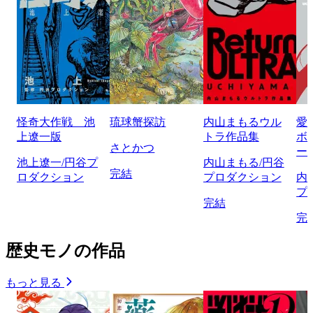
怪奇大作戦 池
琉球蟹探訪
内山まもるウル
愛
上遼一版
トラ作品集
ボ
さとかつ
ー
池上遼一/円谷プ
内山まもる/円谷
完結
ロダクション
プロダクション
内
プ
完結
完
歴史モノの作品
もっと見る