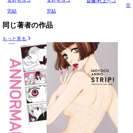
安野モヨコ
安野モヨコ
斎藤/村上ペコ
完
完結
完結
同じ著者の作品
もっと見る