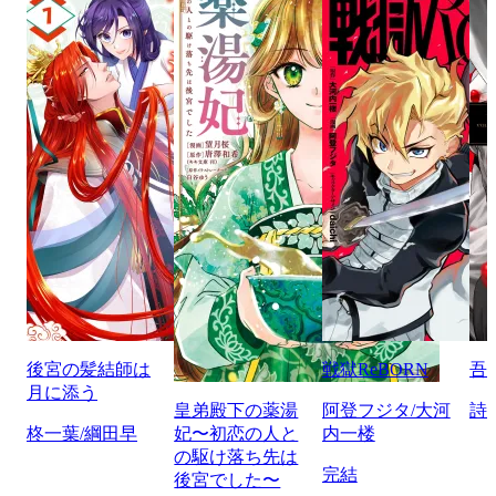
後宮の髪結師は
戦獄ReBORN
吾
月に添う
皇弟殿下の薬湯
阿登フジタ/大河
詩
柊一葉/綱田早
妃〜初恋の人と
内一楼
の駆け落ち先は
完結
後宮でした〜