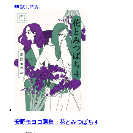
試し読み
安野モヨコ選集 花とみつばち 4