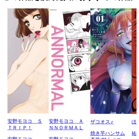
安野モヨコ Ｓ
安野モヨコ Ａ
ザコオス♂
ほ
ＴＲＩＰ！
ＮＮＯＲＭＡＬ
焼き芋ハンサム
祐