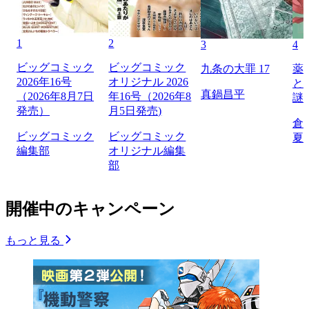
1
2
3
4
ビッグコミック
ビッグコミック
九条の大罪 17
薬
2026年16号
オリジナル 2026
と
真鍋昌平
（2026年8月7日
年16号（2026年8
謎
発売）
月5日発売)
倉
ビッグコミック
ビッグコミック
夏
編集部
オリジナル編集
部
開催中のキャンペーン
もっと見る