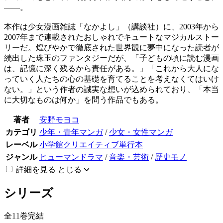
――。
本作は少女漫画雑誌「なかよし」（講談社）に、2003年から
2007年まで連載されたおしゃれでキュートなマジカルストー
リーだ。煌びやかで徹底された世界観に夢中になった読者が
続出した珠玉のファンタジーだが、「子どもの頃に読む漫画
は、記憶に深く残るから責任がある。」「これから大人にな
っていく人たちの心の基礎を育てることを考えなくてはいけ
ない。」という作者の誠実な想いが込められており、「本当
に大切なものは何か」を問う作品でもある。
著者
安野モヨコ
カテゴリ
少年・青年マンガ
/
少女・女性マンガ
レーベル
小学館クリエイティブ単行本
ジャンル
ヒューマンドラマ
/
音楽・芸術
/
歴史モノ
詳細を見る
とじる
シリーズ
全11巻完結