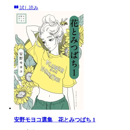
試し読み
安野モヨコ選集 花とみつばち 1