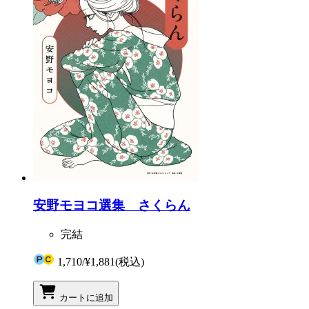
安野モヨコ選集 さくらん
完結
1,710
/
¥1,881
(税込)
カートに追加