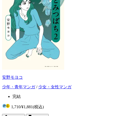
安野モヨコ
少年・青年マンガ
/
少女・女性マンガ
完結
1,710
/
¥1,881
(税込)