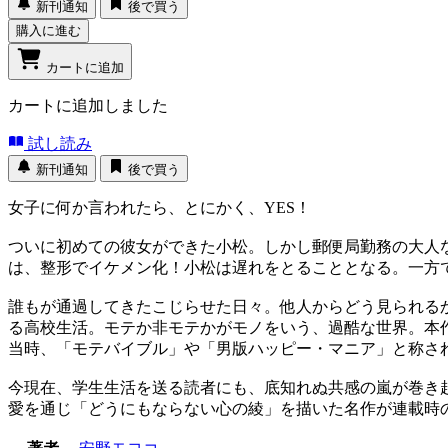
新刊通知
後で買う
購入に進む
カートに追加
カートに追加しました
試し読み
新刊通知
後で買う
女子に何か言われたら、とにかく、YES！
ついに初めての彼女ができた小松。しかし郵便局勤務の大人
は、整形でイケメン化！小松は遅れをとることとなる。一方
誰もが通過してきたこじらせた日々。他人からどう見られる
る高校生活。モテか非モテかがモノをいう、過酷な世界。本作
当時、「モテバイブル」や「男版ハッピー・マニア」と称さ
今現在、学生生活を送る読者にも、底知れぬ共感の嵐が巻き
愛を通じ「どうにもならない心の綾」を描いた名作が連載時