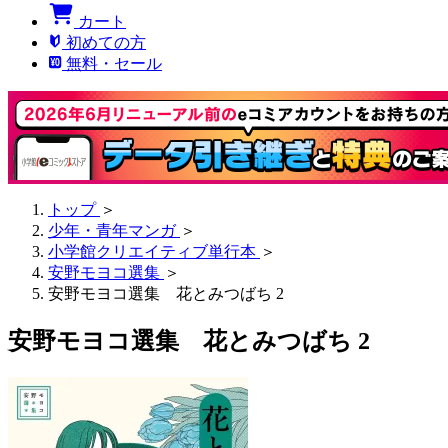
カート
初めての方
無料・セール
トップ
＞
少年・青年マンガ
＞
小学館クリエイティブ単行本
＞
安野モヨコ選集
＞
安野モヨコ選集 花とみつばち 2
安野モヨコ選集 花とみつばち 2