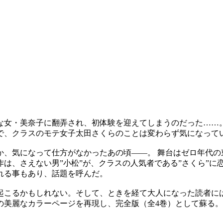
な女・美奈子に翻弄され、初体験を迎えてしまうのだった……
で、クラスのモテ女子太田さくらのことは変わらず気になって
か、気になって仕方がなかったあの頃――。 舞台はゼロ年代の
は、さえない男”小松”が、クラスの人気者である”さくら”に
れる事もあり、話題を呼んだ。
起こるかもしれない。そして、ときを経て大人になった読者に
の美麗なカラーページを再現し、完全版（全4巻）として蘇る。