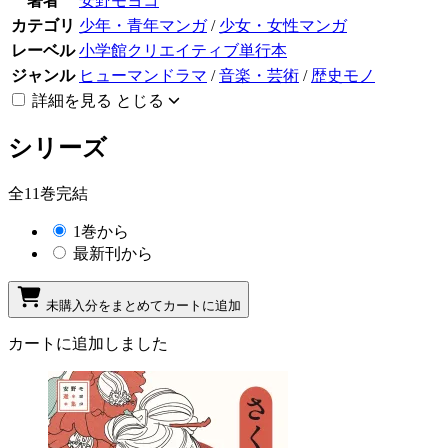
著者
安野モヨコ
カテゴリ
少年・青年マンガ
/
少女・女性マンガ
レーベル
小学館クリエイティブ単行本
ジャンル
ヒューマンドラマ
/
音楽・芸術
/
歴史モノ
詳細を見る
とじる
シリーズ
全11巻完結
1巻から
最新刊から
未購入分をまとめてカートに追加
カートに追加しました