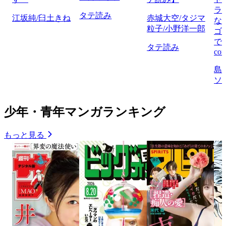
ラ
タテ読み
江坂純/臼土きね
赤城大空/タジマ
な
粒子/小野洋一郎
ゴ
で
タテ読み
com
島
ソ
少年・青年マンガランキング
もっと見る