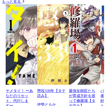
もっと見る
ヤメタイ！ 〜あ
懲役339年【タテ
最強女師匠たち
パ
なたのリセッ
読み】
が育成方針を巡
者
ト、代行しま
って修羅場【タ
好
伊勢ともか
す〜
テ読み】
ト