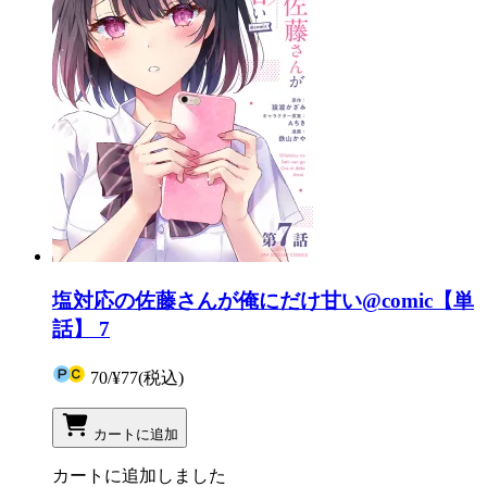
塩対応の佐藤さんが俺にだけ甘い@comic【単
話】 7
70
/
¥77
(税込)
カートに追加
カートに追加しました