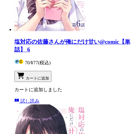
塩対応の佐藤さんが俺にだけ甘い@comic【単
話】 6
70
/
¥77
(税込)
カートに追加
カートに追加しました
試し読み