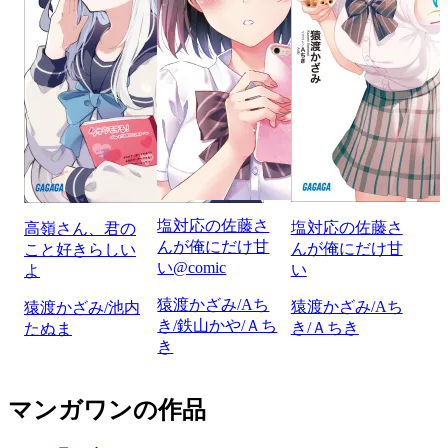
塩対応の佐藤さ
塩対応の佐藤さ
高嶺さん、君の
んが俺にだけ甘
んが俺にだけ甘
こと好きらしい
い@comic
い
よ
猿渡かざみ/Aち
猿渡かざみ/Aち
猿渡かざみ/池内
き/鉄山かや/Ａち
き/Ａちき
たぬま
き
マンガワンの作品