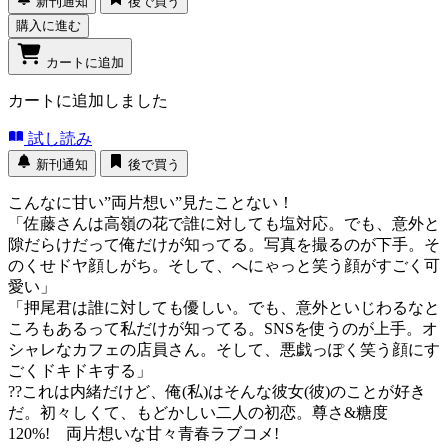
新刊通知
後で買う
購入に進む
カートに追加
カートに追加しました
試し読み
新刊通知
後で買う
こんなに甘い”両片想い”見たことない！
「佐藤さんは高嶺の花で誰に対しても塩対応。でも、意外と
隙だらけだって俺だけが知ってる。写真を撮るのが下手。そ
のくせドヤ顔しがち。そして、へにゃっと笑う顔がすごく可
愛い」
「押尾君は誰に対しても優しい。でも、意外といじわるなと
ころもあるって私だけが知ってる。SNSを使うのが上手。オ
シャレなカフェの店員さん。そして、悪戯っぽく笑う顔にす
ごくドキドキする」
??これは内緒だけど、俺(私)はそんな彼女(彼)のことが好き
だ。初々しくて、もどかしい二人の初恋。尊さ&糖度
120%! 両片想いな甘々青春ラブコメ!