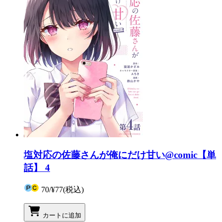
塩対応の佐藤さんが俺にだけ甘い@comic【単
話】 4
70
/
¥77
(税込)
カートに追加