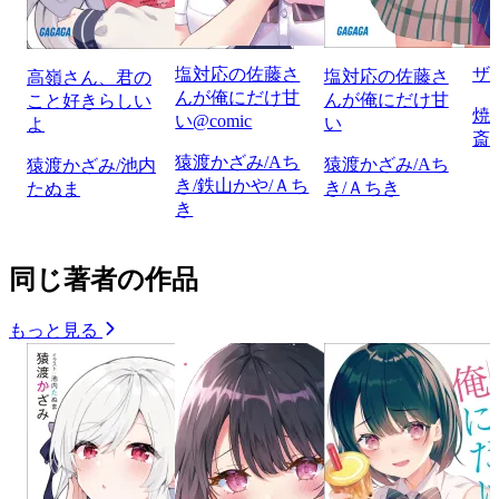
塩対応の佐藤さ
ザ
塩対応の佐藤さ
高嶺さん、君の
んが俺にだけ甘
んが俺にだけ甘
こと好きらしい
焼
い@comic
い
よ
斎
猿渡かざみ/Aち
猿渡かざみ/Aち
猿渡かざみ/池内
き/鉄山かや/Ａち
き/Ａちき
たぬま
き
同じ著者の作品
もっと見る