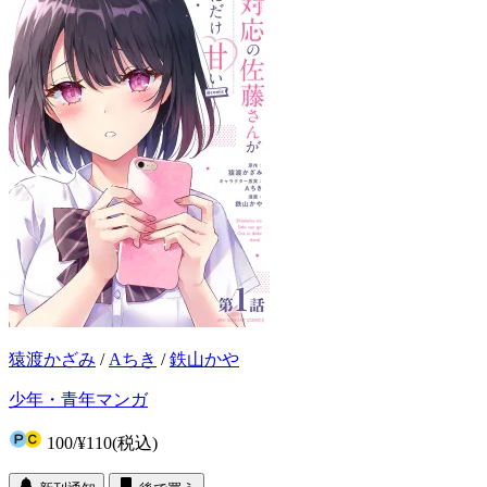
猿渡かざみ
/
Aちき
/
鉄山かや
少年・青年マンガ
100
/
¥110
(税込)