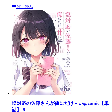
試し読み
塩対応の佐藤さんが俺にだけ甘い@comic【単
話】 8