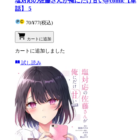
塩対応の佐藤さんが俺にだけ甘い@comic【単
話】 5
70
/
¥77
(税込)
カートに追加
カートに追加しました
試し読み