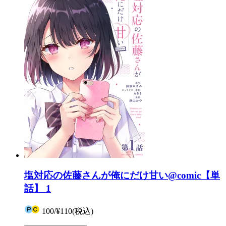
塩対応の佐藤さんが俺にだけ甘い@comic【単
話】 1
100
/
¥110
(税込)