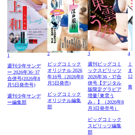
2
3
4
1
ビッグコミック
週刊ビッグコミ
ミ
週刊少年サンデ
オリジナル 2026
ックスピリッツ
ま
ー 2026年36･37
12
年16号（2026年8
2026年36・37合
合併号(2026年8
月5日発売)
併号【デジタル
月5日発売号)
青
版限定グラビア
ビッグコミック
増量｢東雲う
週刊少年サンデ
オリジナル編集
み」】（2026年8
ー編集部
部
月3日発売号）
ビッグコミック
スピリッツ編集
部