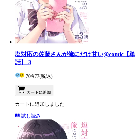
塩対応の佐藤さんが俺にだけ甘い@comic【単
話】 3
70
/
¥77
(税込)
カートに追加
カートに追加しました
試し読み