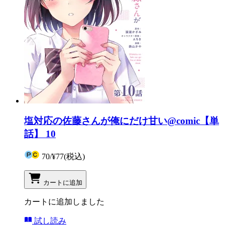
塩対応の佐藤さんが俺にだけ甘い@comic【単
話】 10
70
/
¥77
(税込)
カートに追加
カートに追加しました
試し読み