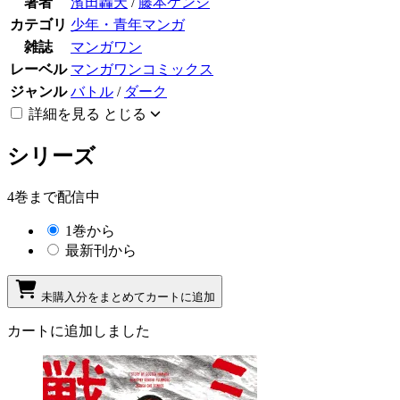
著者
濱田轟天
/
藤本ケンシ
カテゴリ
少年・青年マンガ
雑誌
マンガワン
レーベル
マンガワンコミックス
ジャンル
バトル
/
ダーク
詳細を見る
とじる
シリーズ
4巻まで配信中
1巻から
最新刊から
未購入分をまとめてカートに追加
カートに追加しました