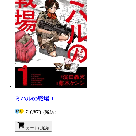
ミハルの戦場 1
710
/
¥781
(税込)
カートに追加