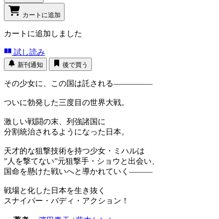
カートに追加
カートに追加しました
試し読み
新刊通知
後で買う
その少女に、この国は託される―――――
ついに勃発した三度目の世界大戦。
激しい戦闘の末、列強諸国に
分割統治されるようになった日本。
天才的な狙撃技術を持つ少女・ミハルは
”人を撃てない”元狙撃手・ショウと出会い、
国命を懸けた戦いへと導かれていく―――
戦場と化した日本を生き抜く
スナイパー・バディ・アクション！