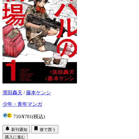
濱田轟天
/
藤本ケンシ
少年・青年マンガ
710
/
¥781
(税込)
新刊通知
後で買う
購入に進む