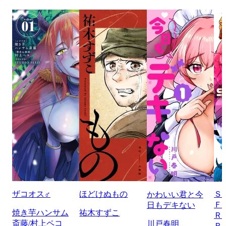
ザコオス♂
ほどけぬもの
Ｓ
かわいい君と今
Ｆ
日もデキない
焼き芋ハンサム
祐木すずこ
Ｒ
斎藤/村上ペコ
川戸春明
Ｒ