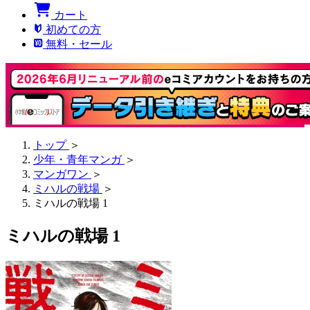
カート
初めての方
無料・セール
トップ
＞
少年・青年マンガ
＞
マンガワン
＞
ミハルの戦場
＞
ミハルの戦場 1
ミハルの戦場 1