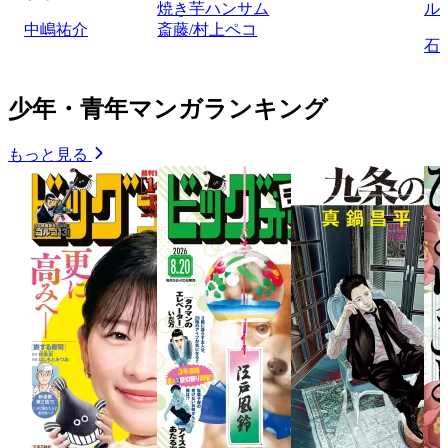
焼き芋ハンサム
ル
中嶋祐介
斎藤/村上ペコ
石
少年・青年マンガランキング
もっと見る