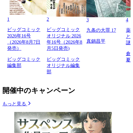
1
2
3
4
ビッグコミック
ビッグコミック
九条の大罪 17
薬
2026年16号
オリジナル 2026
と
真鍋昌平
（2026年8月7日
年16号（2026年8
謎
発売）
月5日発売)
倉
ビッグコミック
ビッグコミック
夏
編集部
オリジナル編集
部
開催中のキャンペーン
もっと見る