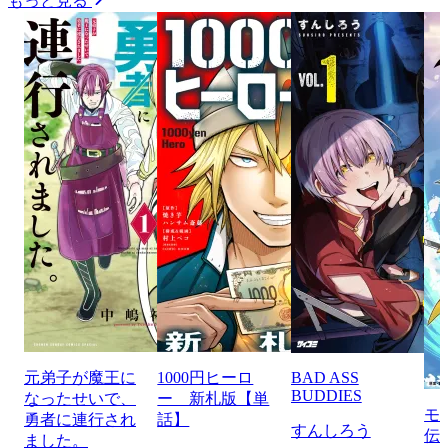
もっと見る
元弟子が魔王に
1000円ヒーロ
BAD ASS
BUDDIES
なったせいで、
ー 新札版【単
モ
勇者に連行され
話】
すんしろう
伝
ました。