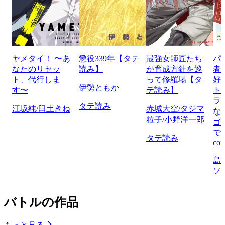
ヤメタイ！ 〜あ
懲役339年【タテ
最強女師匠たち
パ
なたのリセッ
読み】
が育成方針を巡
者
ト、代行しま
って修羅場【タ
好
伊勢ともか
す〜
テ読み】
ト
ラ
タテ読み
江坂純/臼土きね
赤城大空/タジマ
な
粒子/小野洋一郎
ゴ
で
タテ読み
com
島
ソ
バトルの作品