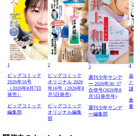
1
2
4
3
ビッグコミック
ビッグコミック
薬
週刊少年サンデ
2026年16号
オリジナル 2026
と
ー 2026年36･37
（2026年8月7日
年16号（2026年8
謎
合併号(2026年8
発売）
月5日発売)
月5日発売号)
倉
ビッグコミック
ビッグコミック
夏
週刊少年サンデ
編集部
オリジナル編集
ー編集部
部