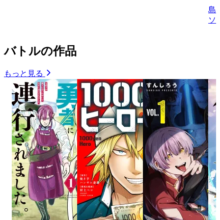
島
ソ
バトルの作品
もっと見る