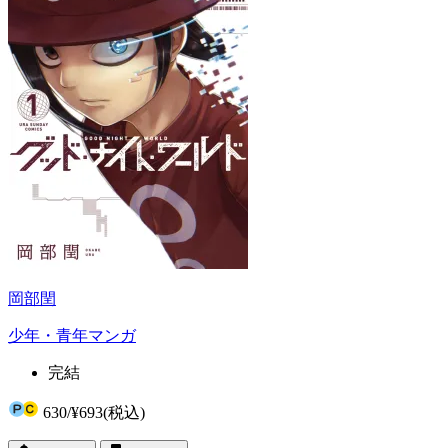
岡部閏
少年・青年マンガ
完結
630
/
¥693
(税込)