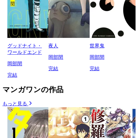
グッドナイト・
夜人
世界鬼
ワールドエンド
岡部閏
岡部閏
岡部閏
完結
完結
完結
マンガワンの作品
もっと見る