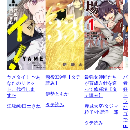
ヤメタイ！ 〜あ
懲役339年【タテ
最強女師匠たち
パ
なたのリセッ
読み】
が育成方針を巡
者
ト、代行しま
って修羅場【タ
好
伊勢ともか
す〜
テ読み】
ト
ラ
タテ読み
江坂純/臼土きね
赤城大空/タジマ
な
粒子/小野洋一郎
ゴ
で
タテ読み
com