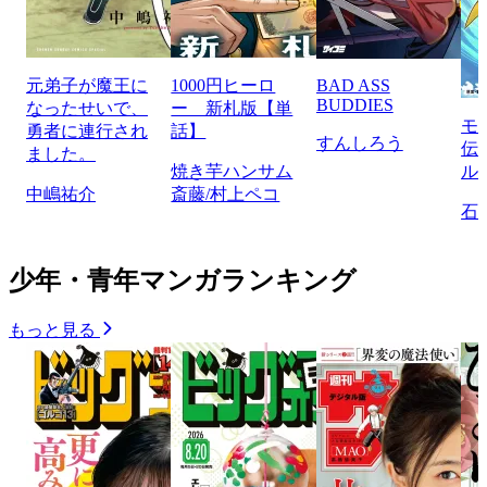
元弟子が魔王に
1000円ヒーロ
BAD ASS
BUDDIES
なったせいで、
ー 新札版【単
モ
勇者に連行され
話】
すんしろう
伝
ました。
焼き芋ハンサム
ル
中嶋祐介
斎藤/村上ペコ
石
少年・青年マンガランキング
もっと見る