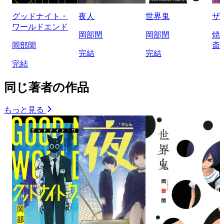
グッドナイト・
夜人
世界鬼
ザ
ワールドエンド
岡部閏
岡部閏
焼
岡部閏
斎
完結
完結
完結
同じ著者の作品
もっと見る