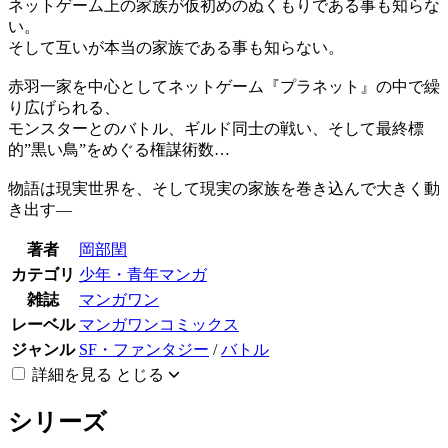
ネットゲーム上の家族が仮初めのぬくもりである事も知らな
い。
そして互いが本当の家族である事も知らない。
赤羽一家を中心としてネットゲーム『プラネット』の中で繰
り広げられる、
モンスターとのバトル、ギルド同士の戦い、そして最終標
的”黒い鳥”をめぐる権謀術数…
物語は現実世界を、そして現実の家族を巻き込んで大きく動
き出す―
著者
岡部閏
カテゴリ
少年・青年マンガ
雑誌
マンガワン
レーベル
マンガワンコミックス
ジャンル
SF・ファンタジー
/
バトル
詳細を見る
とじる
シリーズ