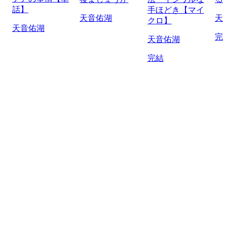
話】
手ほどき【マイ
天音佑湖
天
クロ】
天音佑湖
完
天音佑湖
完結