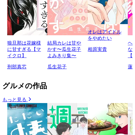
オレはアイドル
をやめたい
狼旦那は花嫁様
結局カレは甘や
ヘ
に甘すぎる【マ
かす〜瓜生花子
相原実貴
な
イクロ】
よみきり集〜
【
刑部真芯
瓜生花子
蓮
グルメの作品
もっと見る