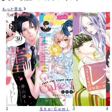
もっと見る
2
1
3
4
Ｓｈｏ−Ｃｏｍｉ