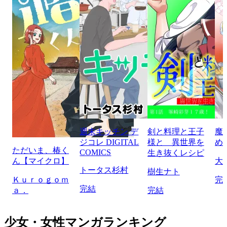
週末キッチン デ
剣と料理と王子
魔
ジコレ DIGITAL
様と 異世界を
め
ただいま、椿く
COMICS
生き抜くレシピ
ん【マイクロ】
大
トータス杉村
樹生ナト
Ｋｕｒｏｇｏｍ
完
完結
ａ．
完結
少女・女性マンガランキング