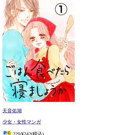
天音佑湖
少女・女性マンガ
220
/
¥242
(税込)