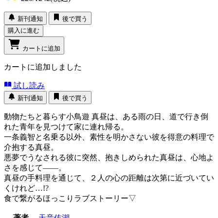
新刊通知
後で買う
購入に進む
カートに追加
カートに追加しました
試し読み
新刊通知
後で買う
動物たちと暮らす小鳥遊 真昼は、ある雨の日、道で行き倒
れた青年を見つけて家に連れ帰る。
一条義智と名乗る以外、素性を明かさない彼を得意の料理で
介抱する真昼。
悪夢でうなされる彼に突然、抱きしめられた真昼は、心地よ
さを感じて――。
真昼の手料理を通じて、２人の心の距離は次第に近づいてい
くけれど…!?
食で繋がるほっこりラブストーリー▽
著者
天音佑湖