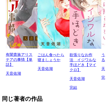
有閑貴族アリス
ごはん食べたら
欲張りなお作
う
テアの事情【単
寝ましょうか
法 イジワルな
る
話】
手ほどき【マイ
天音佑湖
天
クロ】
天音佑湖
完
天音佑湖
完結
同じ著者の作品