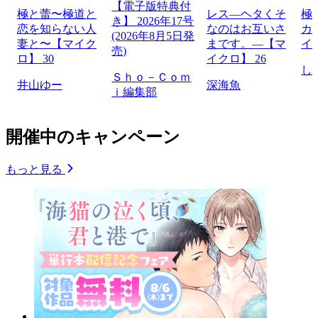
【電子版特典付
極と蕾〜極道と
レス―ヘタくそ
極
き】 2026年17号
恋を知らない人
なのはお互いさ
カ
(2026年8月5日発
妻と〜【マイク
まです。―【マ
イ
売)
ロ】 30
イクロ】 26
し
Ｓｈｏ－Ｃｏｍ
井山ゆー
深海魚
ｉ編集部
開催中のキャンペーン
もっと見る