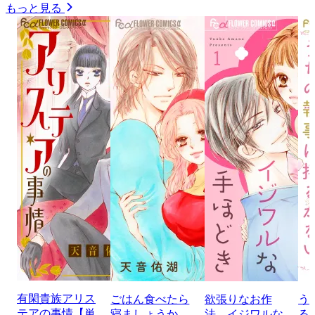
もっと見る
有閑貴族アリス
ごはん食べたら
欲張りなお作
う
テアの事情【単
寝ましょうか
法 イジワルな
る