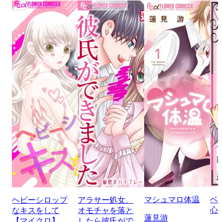
マシュマロ体温
ベ
ヘビーシロップ
アラサー処女、
心
なキスをして
オモチャを落と
蓮見游
【マイクロ】
したら彼氏がで