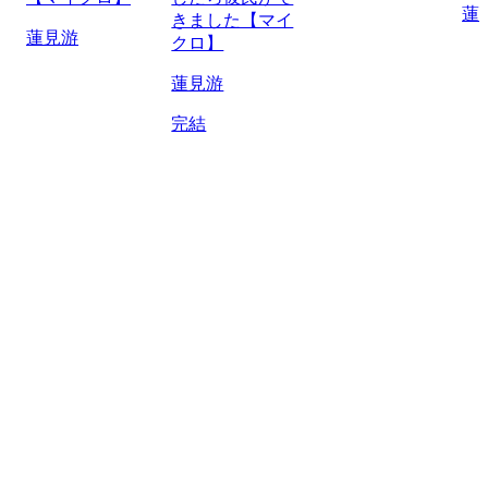
蓮
きました【マイ
蓮見游
クロ】
蓮見游
完結