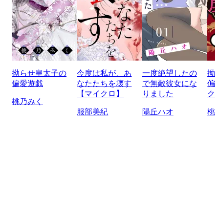
拗らせ皇太子の
今度は私が、あ
一度絶望したの
拗
偏愛遊戯
なたたちを壊す
で無敵彼女にな
偏
【マイクロ】
りました
ク
桃乃みく
服部美紀
陽丘ハオ
桃