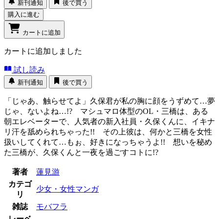
新刊通知
後で買う
購入に進む
カートに追加
カートに追加しました
試し読み
新刊通知
後で買う
「じゃあ、触らせてよ」久保君が私の胸に顔をうずめて…夢
じゃ、ないよね…!? マシュマロ体型のOL・三橋は、ある
朝エレベーターで、人気者の新入社員・久保くんに、イキナ
リ汗を舐められちゃった!! その上彼は、何かと三橋を女性
扱いしてくれて…もぉ、好きになっちゃうよ!! 想いを秘め
た三橋が、久保くんと一夜を過ごすコトに!?
著者
蓮見游
カテゴ
少女・女性マンガ
リ
雑誌
モバフラ
レーベ