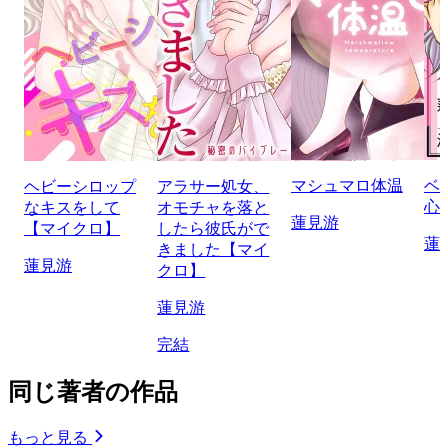
マシュマロ体温
ベ
ヘビーシロップ
アラサー処女、
心
なキスをして
オモチャを落と
蓮見游
【マイクロ】
したら彼氏がで
蓮
きました【マイ
蓮見游
クロ】
蓮見游
完結
同じ著者の作品
もっと見る