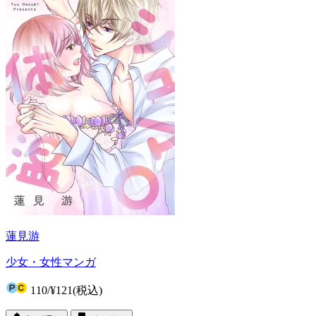
蓮見游
少女・女性マンガ
110
/
¥121
(税込)