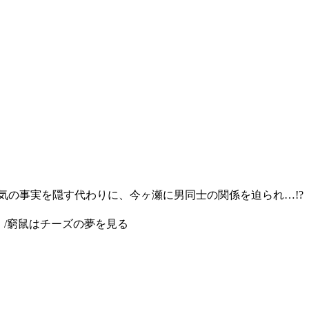
気の事実を隠す代わりに、今ヶ瀬に男同士の関係を迫られ…!?
》/窮鼠はチーズの夢を見る