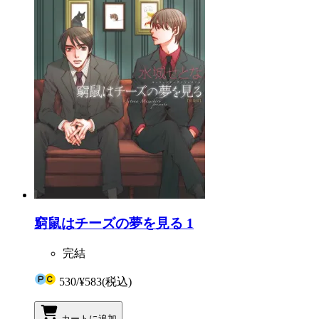
窮鼠はチーズの夢を見る 1
完結
530
/
¥583
(税込)
カートに追加