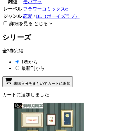
雑誌
モバフラ
レーベル
フラワーコミックスα
ジャンル
恋愛
/
BL（ボーイズラブ）
詳細を見る
とじる
シリーズ
全2巻完結
1巻から
最新刊から
未購入分をまとめてカートに追加
カートに追加しました