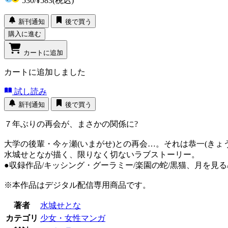
530
/
¥583
(税込)
新刊通知
後で買う
購入に進む
カートに追加
カートに追加しました
試し読み
新刊通知
後で買う
７年ぶりの再会が、まさかの関係に?
大学の後輩・今ヶ瀬(いまがせ)との再会…。それは恭一(き
水城せとなが描く、限りなく切ないラブストーリー。
●収録作品/キッシング・グーラミー/楽園の蛇/黒猫、月を見
※本作品はデジタル配信専用商品です。
著者
水城せとな
カテゴリ
少女・女性マンガ