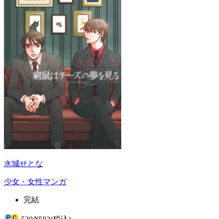
水城せとな
少女・女性マンガ
完結