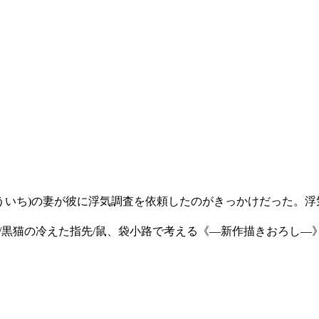
ょういち)の妻が彼に浮気調査を依頼したのがきっかけだった。浮
る/黒猫の冷えた指先/鼠、袋小路で考える《―新作描きおろし―