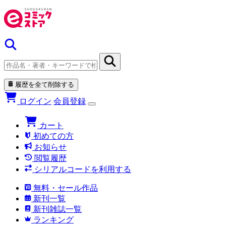
履歴を全て削除する
ログイン
会員登録
カート
初めての方
お知らせ
閲覧履歴
シリアルコードを利用する
無料・セール作品
新刊一覧
新刊雑誌一覧
ランキング