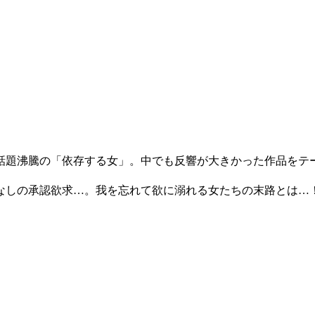
話題沸騰の「依存する女」。中でも反響が大きかった作品をテ
なしの承認欲求…。我を忘れて欲に溺れる女たちの末路とは…