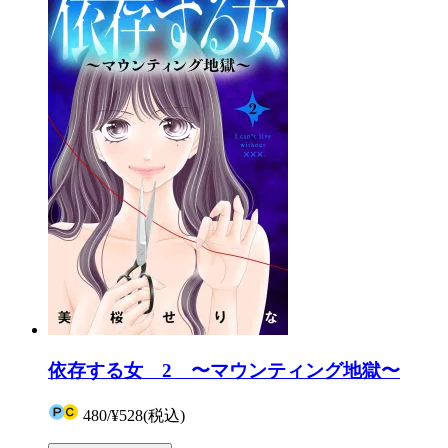
依存する女 2 〜マウンティング地獄〜
480
/
¥528
(税込)