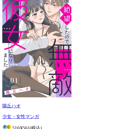
陽丘ハオ
少女・女性マンガ
510
/
¥561
(税込)