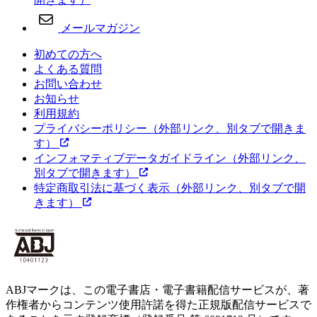
メールマガジン
初めての方へ
よくある質問
お問い合わせ
お知らせ
利用規約
プライバシーポリシー
（外部リンク、別タブで開きま
す）
インフォマティブデータガイドライン
（外部リンク、
別タブで開きます）
特定商取引法に基づく表示
（外部リンク、別タブで開
きます）
ABJマークは、この電子書店・電子書籍配信サービスが、著
作権者からコンテンツ使用許諾を得た正規版配信サービスで