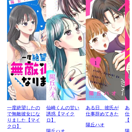
一度絶望したの
仙崎くんの甘い
ある日、彼氏が
あ
で無敵彼女にな
誘惑【マイク
仕事辞めてきた
仕
りました【マイ
ロ】
【
陽丘ハオ
クロ】
陽丘ハオ
陽