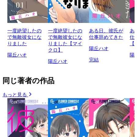
一度絶望したの
一度絶望したの
ある日、彼氏が
あ
で無敵彼女にな
で無敵彼女にな
仕事辞めてきた
仕
りました
りました【マイ
【
陽丘ハオ
クロ】
陽丘ハオ
陽
完結
陽丘ハオ
同じ著者の作品
もっと見る