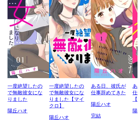
一度絶望したの
一度絶望したの
ある日、彼氏が
あ
で無敵彼女にな
で無敵彼女にな
仕事辞めてきた
仕
りました
りました【マイ
【
陽丘ハオ
クロ】
陽丘ハオ
陽
完結
陽丘ハオ