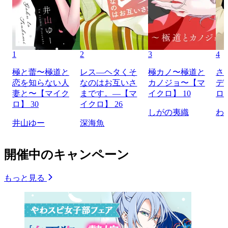
1
2
3
4
極と蕾〜極道と
レス―ヘタくそ
極カノ〜極道と
さ
恋を知らない人
なのはお互いさ
カノジョ〜【マ
デ
妻と〜【マイク
まです。―【マ
イクロ】 10
ロ】
ロ】 30
イクロ】 26
しがの夷織
わ
井山ゆー
深海魚
開催中のキャンペーン
もっと見る