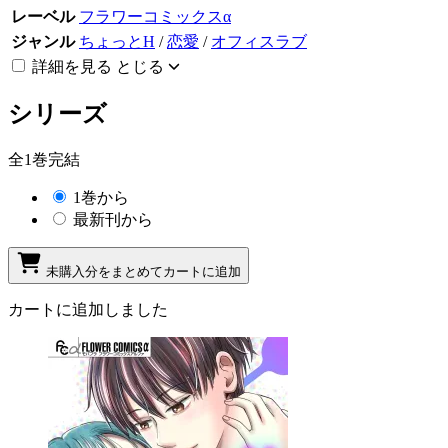
レーベル
フラワーコミックスα
ジャンル
ちょっとH
/
恋愛
/
オフィスラブ
詳細を見る
とじる
シリーズ
全1巻完結
1巻から
最新刊から
未購入分をまとめてカートに追加
カートに追加しました