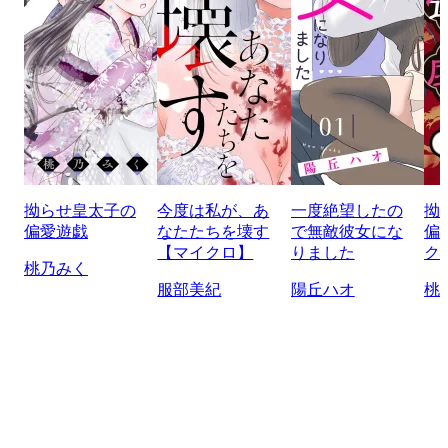
拗らせ皇太子の
今度は私が、あ
一度絶望したの
拗
偏愛遊戯
なたたちを壊す
で無敵彼女にな
偏
【マイクロ】
りました
ク
桃乃みく
服部美紀
陽丘ハオ
桃