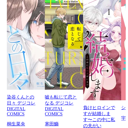
染谷くんとの
嘘も転じて恋と
日々 デジコレ
なる デジコレ
負けヒロインで
シ
DIGITAL
DIGITAL
すが結婚しま
COMICS
COMICS
宇
す〜この中に私
桐生菜央
寒田鰤
の夫がい