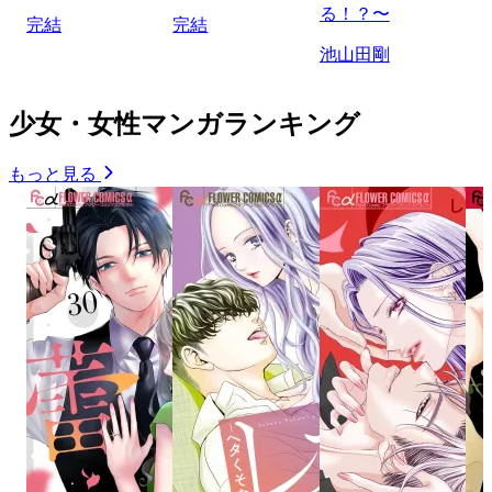
る！？〜
完結
完結
池山田剛
少女・女性マンガランキング
もっと見る