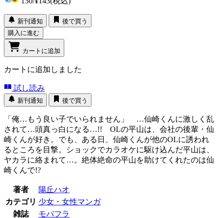
130
/
¥143
(税込)
新刊通知
後で買う
購入に進む
カートに追加
カートに追加しました
試し読み
新刊通知
後で買う
「俺…もう良い子でいられません」 …仙崎くんに激しく乱
されて…頭真っ白になる…!! OLの平山は、会社の後輩・仙
崎くんが好き。でも、ある日、仙崎くんが他のOLに誘われ
るところを目撃。ショックでカラオケに駆け込んだ平山は、
ヤカラに絡まれて…。絶体絶命の平山を助けてくれたのは仙
崎くんで!?
著者
陽丘ハオ
カテゴリ
少女・女性マンガ
雑誌
モバフラ