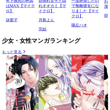
年下彼氏の色気
自惚れ女子と隠
一度絶望したの
わ
はMAX【マイク
れオオカミ【マ
で無敵彼女にな
潔
ロ】
イクロ】
りました【マイ
卯
クロ】
詠梨子
月島よん
陽丘ハオ
完結
少女・女性マンガランキング
もっと見る