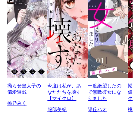
拗らせ皇太子の
今度は私が、あ
一度絶望したの
拗
偏愛遊戯
なたたちを壊す
で無敵彼女にな
偏
【マイクロ】
りました
ク
桃乃みく
服部美紀
陽丘ハオ
桃