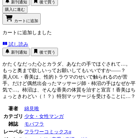
新刊通知
後で買う
購入に進む
カートに追加
カートに追加しました
試し読み
新刊通知
後で買う
かたくなだった心とカラダ、あなたの手でほぐされて…。
もっと奥まで欲しいってお願いしてもいいですか――？
美人OL・香美は、性的トラウマのせいで触られるのが苦
手。だけど偶然出会ったマッサージ師・柿沼の手はなぜか平
気で…。柿沼は、そんな香美の体質を治すと宣言！香美はち
ょっときわどい（！？）特別マッサージを受けることに…？
著者
綿見唯
カテゴリ
少女・女性マンガ
雑誌
モバフラ
レーベル
フラワーコミックスα