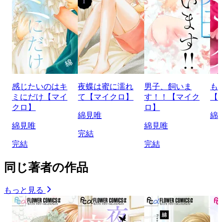
感じたいのはキ
夜蝶は蜜に濡れ
男子、飼いま
も
ミにだけ【マイ
て【マイクロ】
す！！【マイク
【
クロ】
ロ】
綿見唯
綿
綿見唯
綿見唯
完結
完結
完結
同じ著者の作品
もっと見る