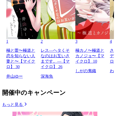
1
2
3
4
極と蕾〜極道と
レス―ヘタくそ
極カノ〜極道と
さ
恋を知らない人
なのはお互いさ
カノジョ〜【マ
デ
妻と〜【マイク
まです。―【マ
イクロ】 10
ロ】
ロ】 30
イクロ】 26
しがの夷織
わ
井山ゆー
深海魚
開催中のキャンペーン
もっと見る