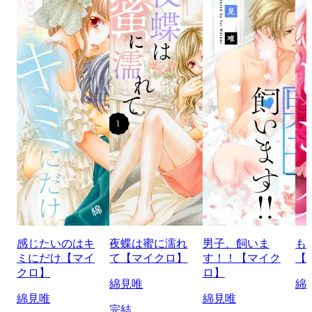
感じたいのはキ
夜蝶は蜜に濡れ
男子、飼いま
も
ミにだけ【マイ
て【マイクロ】
す！！【マイク
【
クロ】
ロ】
綿見唯
綿
綿見唯
綿見唯
完結