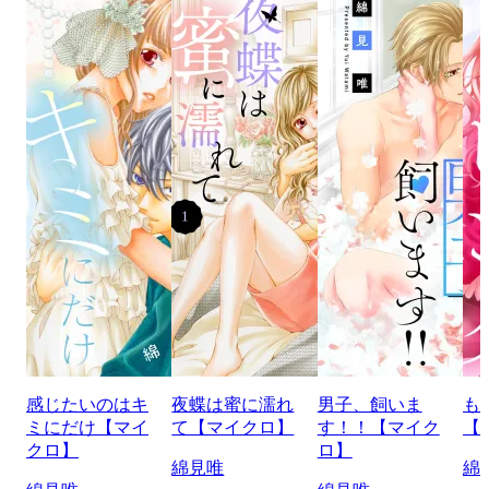
感じたいのはキ
夜蝶は蜜に濡れ
男子、飼いま
も
ミにだけ【マイ
て【マイクロ】
す！！【マイク
【
クロ】
ロ】
綿見唯
綿