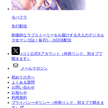
モバフラ
先行配信
刺激的なラブストーリーをお届けする大人のデジタル
少女マンガ誌！毎月5・20日頃配信
eコミ公式Xアカウント
（外部リンク、別タブで
開きます）
メールマガジン
初めての方へ
よくある質問
お問い合わせ
お知らせ
利用規約
プライバシーポリシー
（外部リンク、別タブで開きま
す）