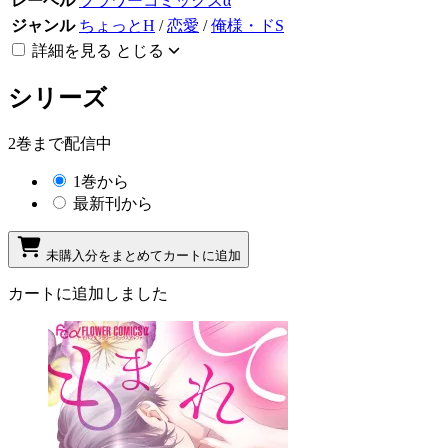
レーベル
フラワーコミックスα
ジャンル
ちょっとH
/
恋愛
/
俺様・ドS
詳細を見る
とじる
シリーズ
2巻まで配信中
1巻から
最新刊から
未購入分をまとめてカートに追加
カートに追加しました