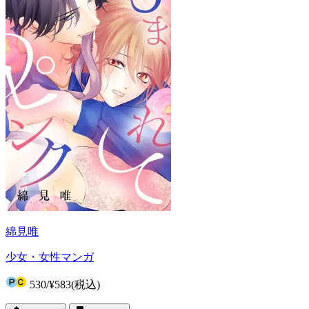
綿見唯
少女・女性マンガ
530
/
¥583
(税込)