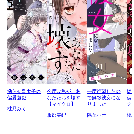
拗らせ皇太子の
今度は私が、あ
一度絶望したの
拗
偏愛遊戯
なたたちを壊す
で無敵彼女にな
偏
【マイクロ】
りました
ク
桃乃みく
服部美紀
陽丘ハオ
桃