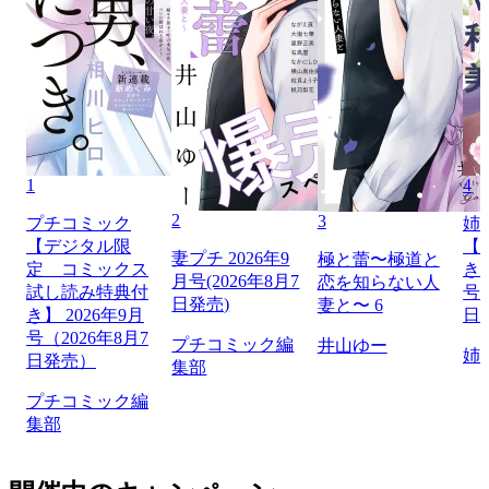
1
4
2
3
プチコミック
姉
【デジタル限
【
妻プチ 2026年9
極と蕾〜極道と
定 コミックス
き】
月号(2026年8月7
恋を知らない人
試し読み特典付
号（
日発売)
妻と〜 6
き】 2026年9月
日
号（2026年8月7
プチコミック編
井山ゆー
姉
日発売）
集部
プチコミック編
集部