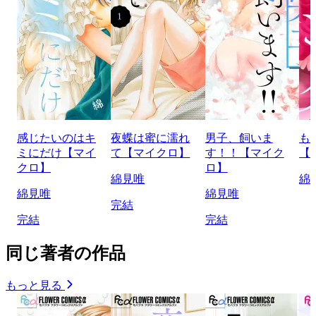
感じたいのはキ
夜蝶は蜜に濡れ
男子、飼いま
も
ミにだけ【マイ
て【マイクロ】
す！！【マイク
【
クロ】
ロ】
綿見唯
綿
綿見唯
綿見唯
完結
完結
完結
同じ著者の作品
もっと見る