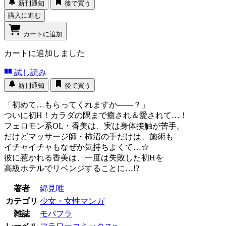
新刊通知
後で買う
購入に進む
カートに追加
カートに追加しました
試し読み
新刊通知
後で買う
「初めて…もらってくれますか――？」
ついに初H！カラダの隅まで癒され＆愛されて…！
フェロモン系OL・香美は、実は身体接触が苦手。
だけどマッサージ師・柿沼の手だけは、施術も
イチャイチャもなぜか気持ちよくて…☆
彼に惹かれる香美は、一度は失敗した初Hを
高級ホテルでリベンジすることに…!?
著者
綿見唯
カテゴリ
少女・女性マンガ
雑誌
モバフラ