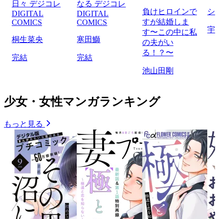
日々 デジコレ
なる デジコレ
負けヒロインで
シ
DIGITAL
DIGITAL
すが結婚しま
COMICS
COMICS
宇
す〜この中に私
桐生菜央
寒田鰤
の夫がい
る！？〜
完結
完結
池山田剛
少女・女性マンガランキング
もっと見る