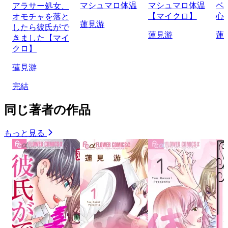
マシュマロ体温
マシュマロ体温
ベ
アラサー処女、
【マイクロ】
心
オモチャを落と
蓮見游
したら彼氏がで
蓮見游
蓮
きました【マイ
クロ】
蓮見游
完結
同じ著者の作品
もっと見る