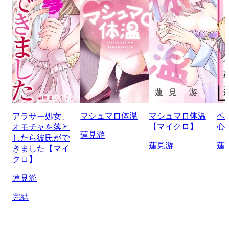
マシュマロ体温
マシュマロ体温
ベ
アラサー処女、
【マイクロ】
心
オモチャを落と
蓮見游
したら彼氏がで
蓮見游
蓮
きました【マイ
クロ】
蓮見游
完結