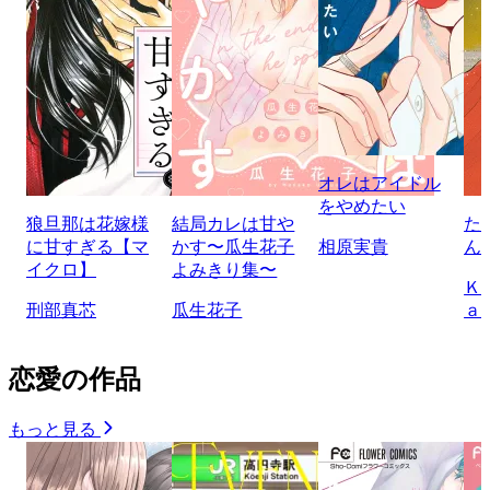
オレはアイドル
をやめたい
狼旦那は花嫁様
結局カレは甘や
た
に甘すぎる【マ
かす〜瓜生花子
相原実貴
ん
イクロ】
よみきり集〜
Ｋ
刑部真芯
瓜生花子
ａ
恋愛の作品
もっと見る