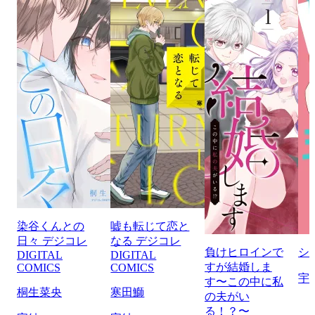
染谷くんとの
嘘も転じて恋と
日々 デジコレ
なる デジコレ
負けヒロインで
シ
DIGITAL
DIGITAL
すが結婚しま
COMICS
COMICS
宇
す〜この中に私
桐生菜央
寒田鰤
の夫がい
る！？〜