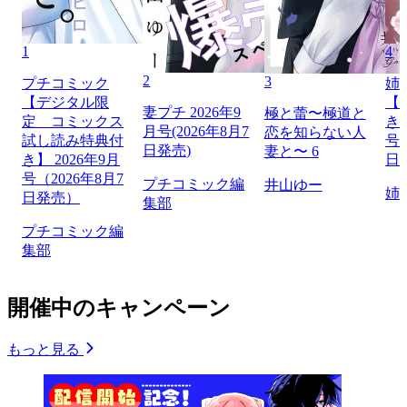
1
4
2
3
プチコミック
姉
【デジタル限
【
妻プチ 2026年9
極と蕾〜極道と
定 コミックス
き】
月号(2026年8月7
恋を知らない人
試し読み特典付
号（
日発売)
妻と〜 6
き】 2026年9月
日
号（2026年8月7
プチコミック編
井山ゆー
姉
日発売）
集部
プチコミック編
集部
開催中のキャンペーン
もっと見る