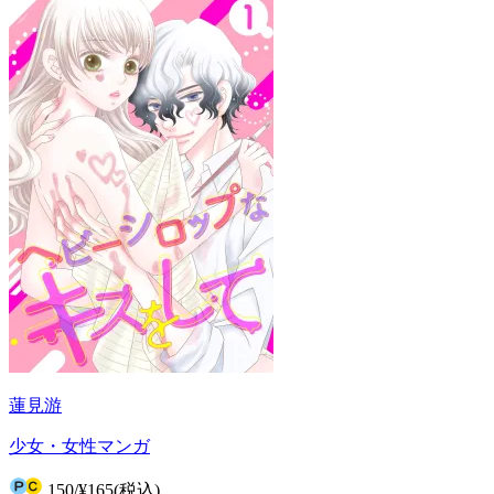
蓮見游
少女・女性マンガ
150
/
¥165
(税込)