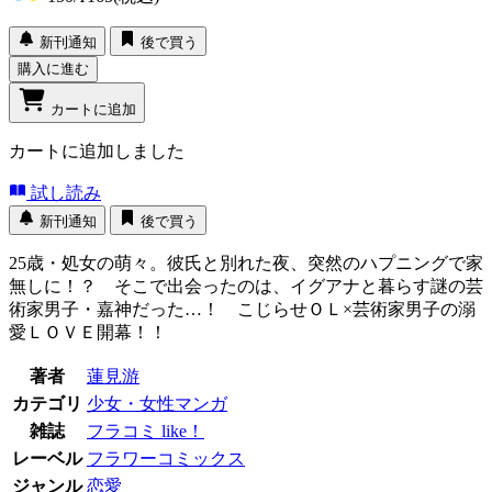
新刊通知
後で買う
購入に進む
カートに追加
カートに追加しました
試し読み
新刊通知
後で買う
25歳・処女の萌々。彼氏と別れた夜、突然のハプニングで家
無しに！？ そこで出会ったのは、イグアナと暮らす謎の芸
術家男子・嘉神だった…！ こじらせＯＬ×芸術家男子の溺
愛ＬＯＶＥ開幕！！
著者
蓮見游
カテゴリ
少女・女性マンガ
雑誌
フラコミ like！
レーベル
フラワーコミックス
ジャンル
恋愛