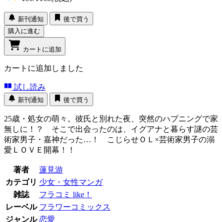
新刊通知
後で買う
購入に進む
カートに追加
カートに追加しました
試し読み
新刊通知
後で買う
25歳・処女の萌々。彼氏と別れた夜、突然のハプニングで家
無しに！？ そこで出会ったのは、イグアナと暮らす謎の芸
術家男子・嘉神だった…！ こじらせＯＬ×芸術家男子の溺
愛ＬＯＶＥ開幕！！
著者
蓮見游
カテゴリ
少女・女性マンガ
雑誌
フラコミ like！
レーベル
フラワーコミックス
ジャンル
恋愛