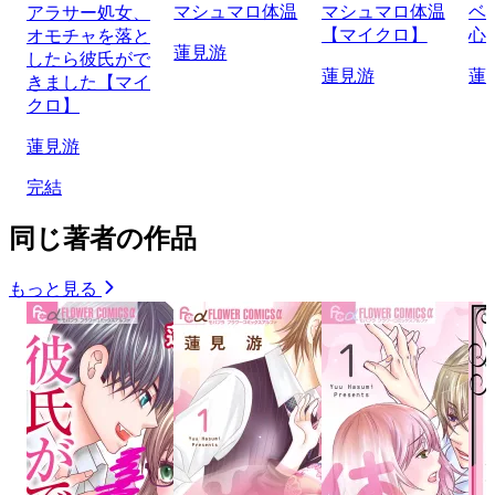
マシュマロ体温
マシュマロ体温
ベ
アラサー処女、
【マイクロ】
心
オモチャを落と
蓮見游
したら彼氏がで
蓮見游
蓮
きました【マイ
クロ】
蓮見游
完結
同じ著者の作品
もっと見る