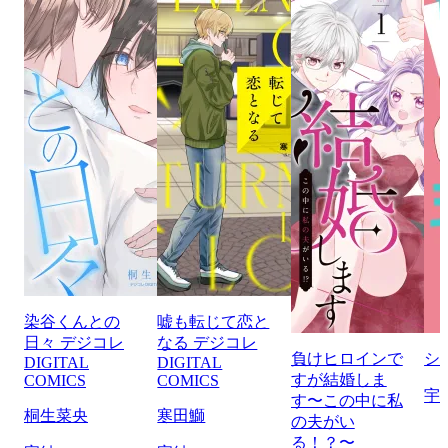
染谷くんとの
嘘も転じて恋と
日々 デジコレ
なる デジコレ
負けヒロインで
シ
DIGITAL
DIGITAL
すが結婚しま
COMICS
COMICS
宇
す〜この中に私
桐生菜央
寒田鰤
の夫がい
る！？〜