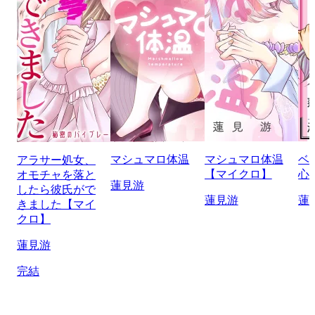
マシュマロ体温
マシュマロ体温
ベ
アラサー処女、
【マイクロ】
心
オモチャを落と
蓮見游
したら彼氏がで
蓮見游
蓮
きました【マイ
クロ】
蓮見游
完結