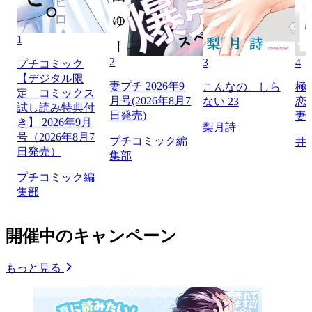
1
2
3
4
プチコミック
【デジタル限
妻プチ 2026年9
こんなの、しら
極
定 コミックス
月号(2026年8月7
ない 23
恋
試し読み特典付
日発売)
妻
き】 2026年9月
梨月詩
号（2026年8月7
プチコミック編
井
日発売）
集部
プチコミック編
集部
開催中のキャンペーン
もっと見る