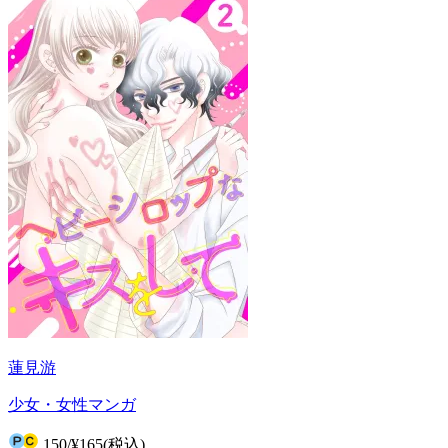
蓮見游
少女・女性マンガ
150
/
¥165
(税込)