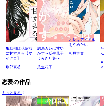
オレはアイドル
をやめたい
狼旦那は花嫁様
結局カレは甘や
た
に甘すぎる【マ
かす〜瓜生花子
相原実貴
ん
イクロ】
よみきり集〜
Ｋ
刑部真芯
瓜生花子
ａ
恋愛の作品
もっと見る