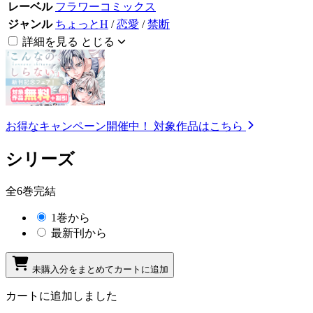
レーベル
フラワーコミックス
ジャンル
ちょっとH
/
恋愛
/
禁断
詳細を見る
とじる
お得なキャンペーン開催中！
対象作品はこちら
シリーズ
全6巻完結
1巻から
最新刊から
未購入分をまとめてカートに追加
カートに追加しました