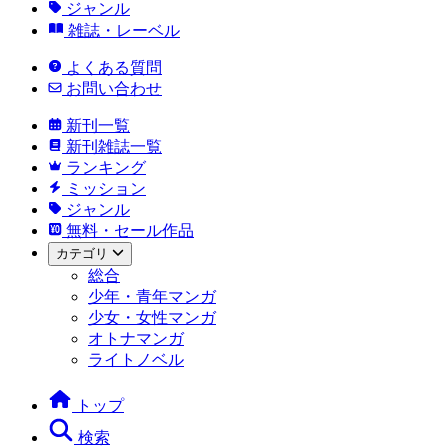
ジャンル
雑誌・レーベル
よくある質問
お問い合わせ
新刊一覧
新刊雑誌一覧
ランキング
ミッション
ジャンル
無料・セール作品
カテゴリ
総合
少年・青年マンガ
少女・女性マンガ
オトナマンガ
ライトノベル
トップ
検索