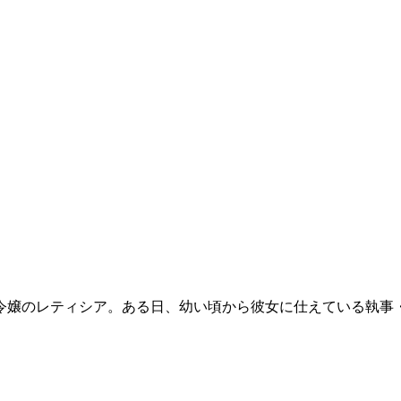
令嬢のレティシア。ある日、幼い頃から彼女に仕えている執事