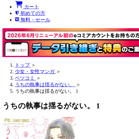
カート
初めての方
無料・セール
トップ
＞
少女・女性マンガ
＞
ベツコミ
＞
うちの執事は揺るがない。
＞
うちの執事は揺るがない。 1
うちの執事は揺るがない。 1