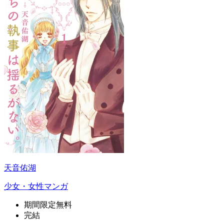
天音佑湖
少女・女性マンガ
期間限定無料
完結