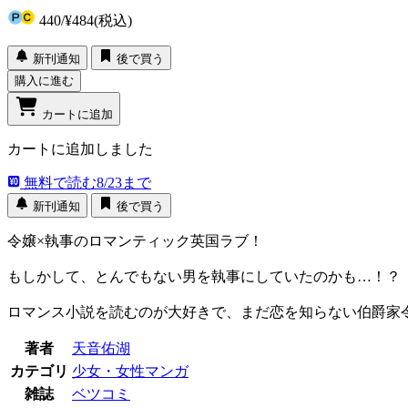
440
/
¥484
(税込)
新刊通知
後で買う
購入に進む
カートに追加
カートに追加しました
無料で読む
8/23まで
新刊通知
後で買う
令嬢×執事のロマンティック英国ラブ！
もしかして、とんでもない男を執事にしていたのかも…！？
ロマンス小説を読むのが大好きで、まだ恋を知らない伯爵家
著者
天音佑湖
カテゴリ
少女・女性マンガ
雑誌
ベツコミ