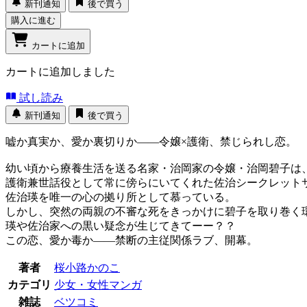
新刊通知
後で買う
購入に進む
カートに追加
カートに追加しました
試し読み
新刊通知
後で買う
嘘か真実か、愛か裏切りか――令嬢×護衛、禁じられし恋。
幼い頃から療養生活を送る名家・治岡家の令嬢・治岡碧子は
護衛兼世話役として常に傍らにいてくれた佐治シークレット
佐治瑛を唯一の心の拠り所として慕っている。
しかし、突然の両親の不審な死をきっかけに碧子を取り巻く
瑛や佐治家への黒い疑念が生じてきてーー？？
この恋、愛か毒か――禁断の主従関係ラブ、開幕。
著者
桜小路かのこ
カテゴリ
少女・女性マンガ
雑誌
ベツコミ