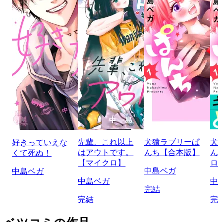
先輩、これ以上
犬猿ラブリーぱ
犬
好きっていえな
はアウトです。
んち【合本版】
ん
くて死ぬ！
【マイクロ】
ロ
中島ベガ
中島ベガ
中島ベガ
中
完結
完結
完