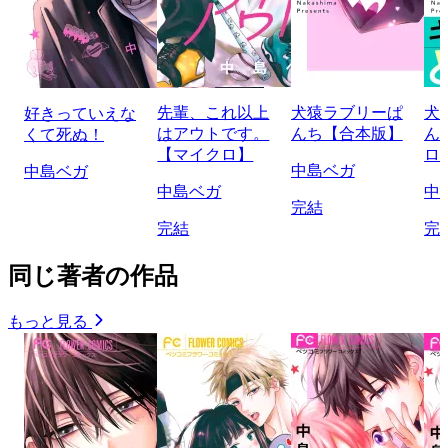
先輩、これ以上
犬猿ラブリーぱ
犬
好きっていえな
はアウトです。
んち【合本版】
ん
くて死ぬ！
【マイクロ】
ロ
中島ベガ
中島ベガ
中島ベガ
中
完結
完結
完
同じ著者の作品
もっと見る