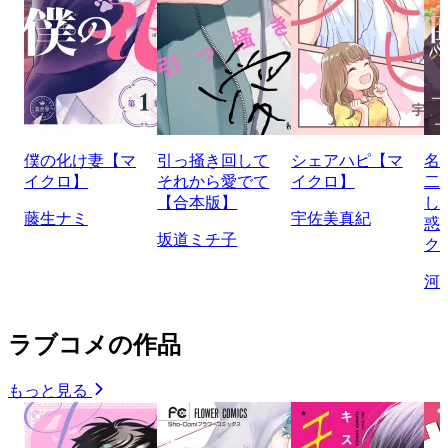
僕の化け妻【マ
引っ掻き回して
シェアハピ【マ
名
イクロ】
それから愛でて
イクロ】
二
【合本版】
し
藤生ナミ
宇佐美真紀
惑
坂道ミチ子
ク
河
ラブコメの作品
もっと見る