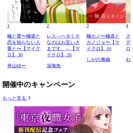
1
2
3
4
極と蕾〜極道と
レス―ヘタくそ
極カノ〜極道と
さ
恋を知らない人
なのはお互いさ
カノジョ〜【マ
デ
妻と〜【マイク
まです。―【マ
イクロ】 10
ロ】
ロ】 30
イクロ】 26
しがの夷織
わ
井山ゆー
深海魚
開催中のキャンペーン
もっと見る