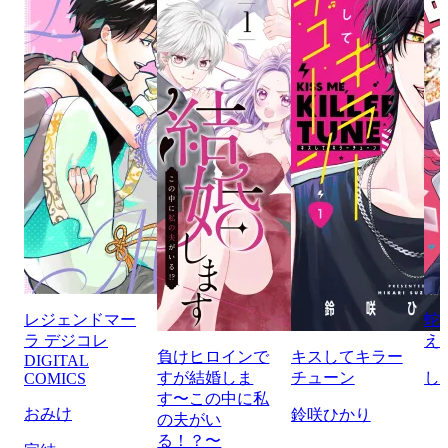
レジェンドマー
蛇
ラ デジコレ
え
負けヒロインで
キスしてキラー
DIGITAL
すが結婚しま
チューン
し
COMICS
す〜この中に私
おみけ
鈴咲ひかり
の夫がい
る！？〜