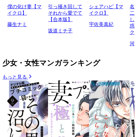
僕の化け妻【マ
引っ掻き回して
シェアハピ【マ
名
イクロ】
それから愛でて
イクロ】
二
【合本版】
し
藤生ナミ
宇佐美真紀
惑
坂道ミチ子
ク
河
少女・女性マンガランキング
もっと見る