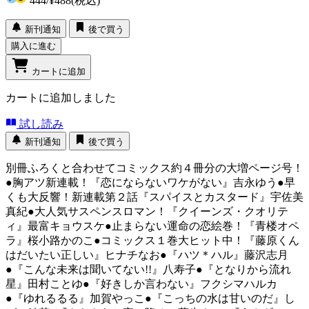
444
/
¥488
(税込)
新刊通知
後で買う
購入に進む
カートに追加
カートに追加しました
試し読み
新刊通知
後で買う
別冊ふろくと合わせてコミックス約４冊分の大増ページ号！
●胸アツ新連載！『恋にならないワケがない』吉永ゆう●早
くも大反響！新連載第２話『スパイスとカスタード』宇佐美
真紀●大人気サスペンスロマン！『クイーンズ・クオリテ
ィ』最富キョウスケ●止まらない運命の恋絵巻！『青楼オペ
ラ』桜小路かのこ●コミックス１巻大ヒット中！『藤原くん
はだいたい正しい』ヒナチなお●『ハツ＊ハル』藤沢志月
●『こんな未来は聞いてない!!』八寿子●『となりから流れ
星』田村ことゆ●『好きしか言わない』フクシマハルカ
●『ゆれるるる』加賀やっこ●『こっちの水は甘いのだ』し