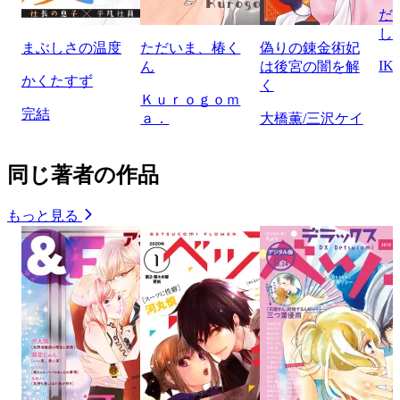
だ
し
まぶしさの温度
ただいま、椿く
偽りの錬金術妃
IK
ん
は後宮の闇を解
かくたすず
く
Ｋｕｒｏｇｏｍ
完結
ａ．
大橋薫/三沢ケイ
同じ著者の作品
もっと見る