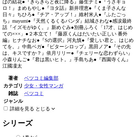
ばの結花●『きらきらと夜に降る』藤生ナミ●『うさギョ
ロ！』まめもやし●『ヨタ話』新井理恵●『くま子さんな
日々』ちひろ●『チア・アップ！』維村米人●『ふたごっ
ち』mayumi●『天然くるくるパンダ』結城さわな●感涙最終
話『イズモがゆく。』新めぐみ●別冊ふろく「17才、はじめ
ての×××」●２本立て！『藤原くんはだいたい正しい 番外
編』ヒナチなお●『Sの選択』河丸慎●『愛しい君と、はじめ
てを。』中島ベガ●『ビターシロップ』黒田ノア●『その先
は、キスですか？』依月リリー●『チェリーな恋わずらい』
小森りんご●『君は黒いヒト。』手島ちあ●『西園寺くん』
江國凜太
著者
ベツコミ編集部
カテゴリ
少女・女性マンガ
雑誌
ベツコミ
ジャンル
詳細を見る
とじる
シリーズ