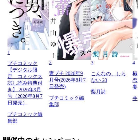
1
2
3
4
プチコミック
【デジタル限
妻プチ 2026年9
こんなの、しら
極
定 コミックス
月号(2026年8月7
ない 23
恋
試し読み特典付
日発売)
妻
き】 2026年9月
梨月詩
号（2026年8月7
プチコミック編
井
日発売）
集部
プチコミック編
集部