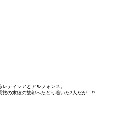
るレティシアとアルフォンス。
旅の末彼の故郷へたどり着いた2人だが…!?