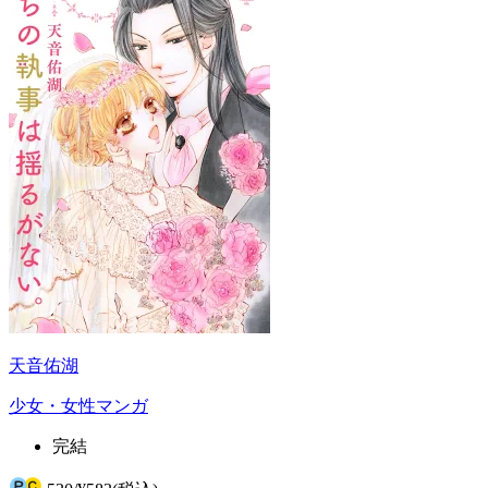
天音佑湖
少女・女性マンガ
完結