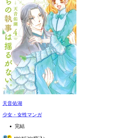
天音佑湖
少女・女性マンガ
完結