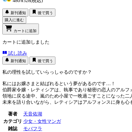
480
/
¥528
(税込)
新刊通知
後で買う
購入に進む
カートに追加
カートに追加しました
試し読み
新刊通知
後で買う
私の理性を試していらっしゃるのですか？
私にはお嬢さまと結ばれるという夢があるのです…！
伯爵家令嬢・レティシアは、執事であり秘密の恋人のアルフ
領地に戻る途中、嵐のため小屋で一晩過ごすことになった二
未来を語り合いながら、レティシアはアルフォンスに身も心
著者
天音佑湖
カテゴリ
少女・女性マンガ
雑誌
モバフラ