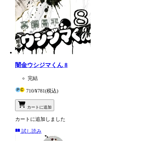
闇金ウシジマくん 8
完結
710
/
¥781
(税込)
カートに追加
カートに追加しました
試し読み