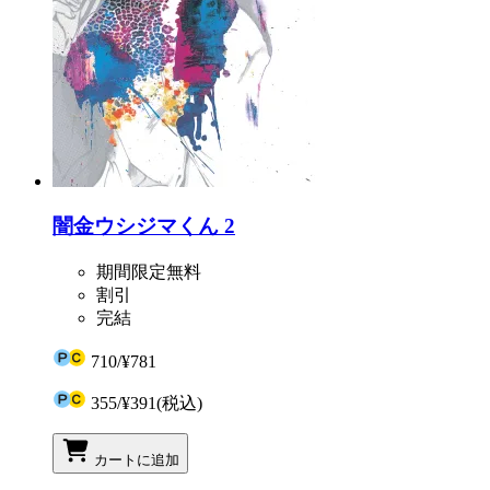
闇金ウシジマくん 2
期間限定無料
割引
完結
710
/
¥781
355
/
¥391
(税込)
カートに追加