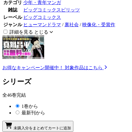
カテゴリ
少年・青年マンガ
雑誌
ビッグコミックスピリッツ
レーベル
ビッグコミックス
ジャンル
ヒューマンドラマ
/
裏社会
/
映像化・受賞作
詳細を見る
とじる
お得なキャンペーン開催中！
対象作品はこちら
シリーズ
全46巻完結
1巻から
最新刊から
未購入分をまとめてカートに追加