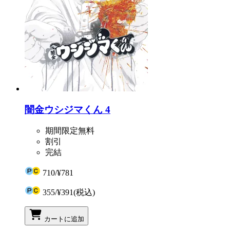
闇金ウシジマくん 4
期間限定無料
割引
完結
710
/
¥781
355
/
¥391
(税込)
カートに追加