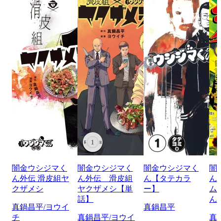
闇金ウシジマく
闇金ウシジマく
闇金ウシジマく
闇
ん外伝 滑皮組ヤ
ん外伝 滑皮組
ん【タテカラ
ん
クザメシ
ヤクザメシ【単
ー】
ム
話】
ん
真鍋昌平/ヨウイ
真鍋昌平
チ
真鍋昌平/ヨウイ
真