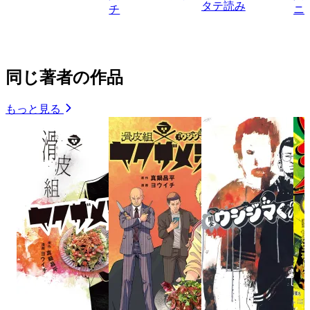
タテ読み
チ
ニ
同じ著者の作品
もっと見る