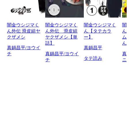
闇金ウシジマく
闇金ウシジマく
闇金ウシジマく
闇
ん外伝 滑皮組ヤ
ん外伝 滑皮組
ん【タテカラ
ん
クザメシ
ヤクザメシ【単
ー】
ム
話】
ん
真鍋昌平/ヨウイ
真鍋昌平
チ
真鍋昌平/ヨウイ
真
タテ読み
チ
ニ