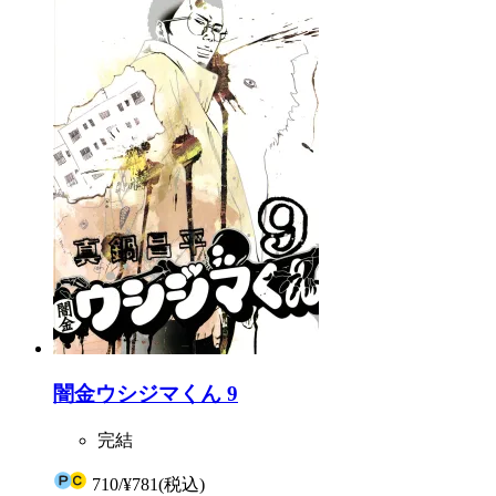
闇金ウシジマくん 9
完結
710
/
¥781
(税込)