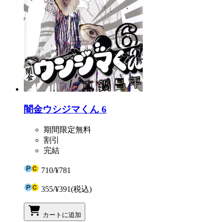
闇金ウシジマくん 6
期間限定無料
割引
完結
710
/
¥781
355
/
¥391
(税込)
カートに追加