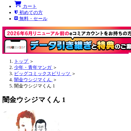
カート
初めての方
無料・セール
トップ
＞
少年・青年マンガ
＞
ビッグコミックスピリッツ
＞
闇金ウシジマくん
＞
闇金ウシジマくん 1
闇金ウシジマくん 1