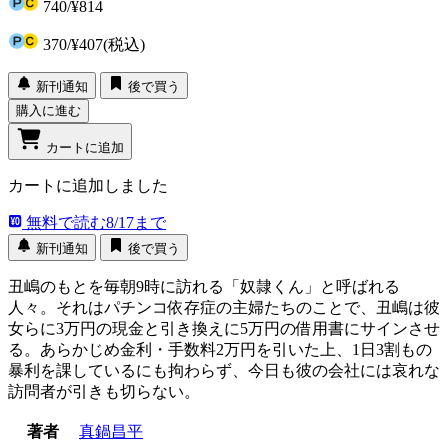
740
/
¥814
370
/
¥407
(税込)
新刊通知
後で買う
購入に進む
カートに追加
カートに追加しました
無料で読む
8/17まで
新刊通知
後で買う
丑嶋のもとを毎朝9時に訪れる「奴隷くん」と呼ばれる
人々。それはパチンコ依存症の主婦たちのことで、丑嶋は彼
女らに3万円の現金と引き換えに5万円の借用書にサインさせ
る。あらかじめ金利・手数料2万円を引いた上、1日3割もの
暴利を課しているにも拘わらず、今日も彼の会社には哀れな
訪問者が引きも切らない。
著者
真鍋昌平