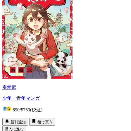
秦愛武
少年・青年マンガ
690
/
¥759
(税込)
新刊通知
後で買う
購入に進む