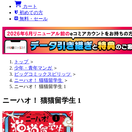
カート
初めての方
無料・セール
トップ
＞
少年・青年マンガ
＞
ビッグコミックスピリッツ
＞
ニーハオ！ 猫猫留学生
＞
ニーハオ！ 猫猫留学生 1
ニーハオ！ 猫猫留学生 1