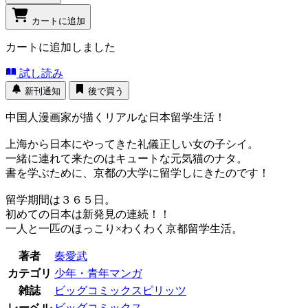
カートに追加
カートに追加しました
試し読み
新刊通知
後で買う
中国人漫画家が描くリアルな日本留学生活！
上海から日本にやってきた礼儀正しい女の子シイ。
一緒に連れて来たのはキュートな元気猫のナタ。
書を学ぶために、京都の大学に留学しにきたのです！
留学期間は３６５日。
初めての日本は新発見の連続！！
一人と一匹のほっこり×わくわく京都留学生活。
著者
秦愛武
カテゴリ
少年・青年マンガ
雑誌
ビッグコミックスピリッツ
レーベル
ビッグコミックス