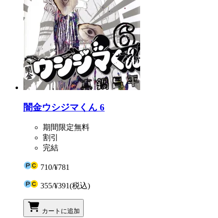
闇金ウシジマくん 6
期間限定無料
割引
完結
710
/
¥781
355
/
¥391
(税込)
カートに追加