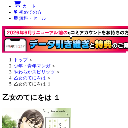
カート
初めての方
無料・セール
トップ
＞
少年・青年マンガ
＞
やわらかスピリッツ
＞
乙女のてにをは
＞
乙女のてにをは １
乙女のてにをは １