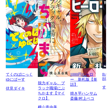
てくのぱにっく
1000円ヒーロ
BA
BU
ゆにばーす
ー 新札版【単
脱力ギャル、ブ
話】
す
ラック職場にぶ
伏見ダイキ
ちかます【マイ
焼き芋ハンサム
クロ】
斎藤/村上ペコ
横山真由美