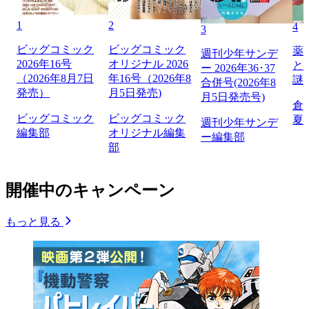
1
2
4
3
ビッグコミック
ビッグコミック
薬
週刊少年サンデ
2026年16号
オリジナル 2026
と
ー 2026年36･37
（2026年8月7日
年16号（2026年8
謎
合併号(2026年8
発売）
月5日発売)
月5日発売号)
倉
ビッグコミック
ビッグコミック
夏
週刊少年サンデ
編集部
オリジナル編集
ー編集部
部
開催中のキャンペーン
もっと見る