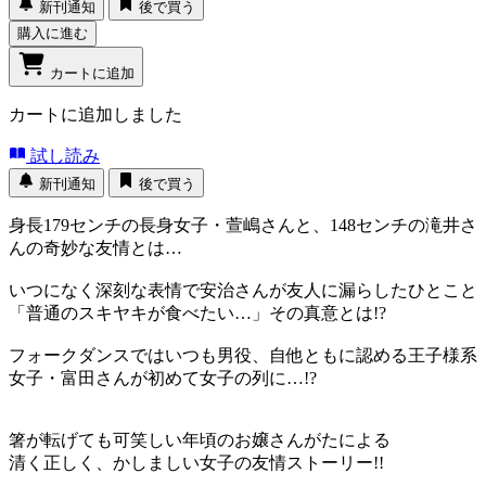
新刊通知
後で買う
購入に進む
カートに追加
カートに追加しました
試し読み
新刊通知
後で買う
身長179センチの長身女子・萱嶋さんと、148センチの滝井さ
んの奇妙な友情とは…
いつになく深刻な表情で安治さんが友人に漏らしたひとこと
「普通のスキヤキが食べたい…」その真意とは!?
フォークダンスではいつも男役、自他ともに認める王子様系
女子・富田さんが初めて女子の列に…!?
箸が転げても可笑しい年頃のお嬢さんがたによる
清く正しく、かしましい女子の友情ストーリー!!