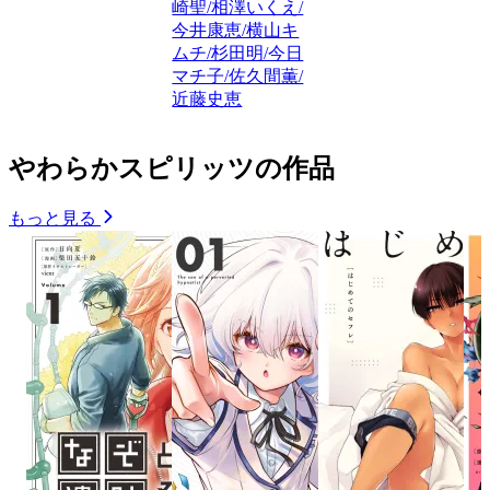
崎聖/相澤いくえ/
今井康恵/横山キ
ムチ/杉田明/今日
マチ子/佐久間薫/
近藤史恵
やわらかスピリッツの作品
もっと見る