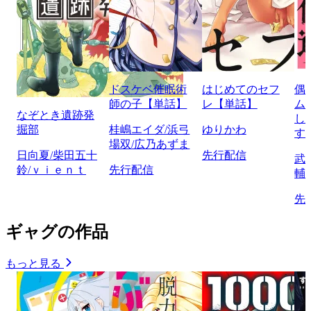
ドスケベ催眠術
はじめてのセフ
偶
師の子【単話】
レ【単話】
ム
なぞとき遺跡発
し
掘部
桂嶋エイダ/浜弓
ゆりかわ
す
場双/広乃あずま
日向夏/柴田五十
先行配信
武
鈴/ｖｉｅｎｔ
先行配信
輔
先
ギャグの作品
もっと見る