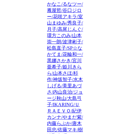
かなこ/るなツー/
雁屋哲/谷口ジロ
ー/花咲アキラ/室
山まゆみ/秀良子/
月子/高尾じんぐ/
環方このみ/山本
崇一朗/波津彬子/
松島直子/SP☆な
かてま/花輪和一/
黒娜さかき/宮川
亜希子/姫川きら
ら/山本さほ/杉
作/神坂智子/水木
しげる/美里あづ
さ/内山良治/ジョ
ージ秋山/大島弓
子/IKARING/Ｕ
ＲＡＥＶＯ/紀伊
カンナ/やまだ紫/
内藤らぶか/唐木
田忠/佐藤マキ/樹