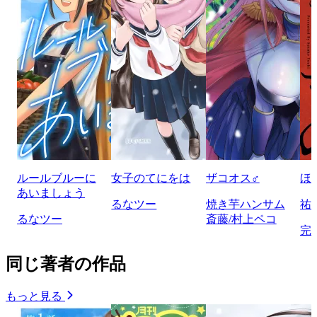
ルールブルーに
女子のてにをは
ザコオス♂
ほ
あいましょう
るなツー
焼き芋ハンサム
祐
るなツー
斎藤/村上ペコ
完
同じ著者の作品
もっと見る