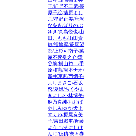
子/細野不二彦/篠
原千絵/藤原よし
こ/星野正美/唐沢
なをき/ほりのぶ
ゆき/真島悦也/山
田こもも/山田貴
敏/福地翼/萩尾望
都/上杉可南子/萬
屋不死身之介/灘
谷航/横山裕二/手
原和憲/岩本ナオ/
新井理恵/西炯子/
よしまさこ/石坂
啓/夏緑/ちくやま
きよし/小林博美/
麻乃真純/おおば
やしみゆき/犬上
すくね/原尾有美
子/吉田戦車/近藤
ようこ/そにしけ
んじ/穂積/奈々巻