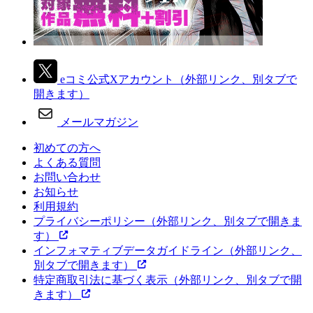
eコミ公式Xアカウント
（外部リンク、別タブで
開きます）
メールマガジン
初めての方へ
よくある質問
お問い合わせ
お知らせ
利用規約
プライバシーポリシー
（外部リンク、別タブで開きま
す）
インフォマティブデータガイドライン
（外部リンク、
別タブで開きます）
特定商取引法に基づく表示
（外部リンク、別タブで開
きます）