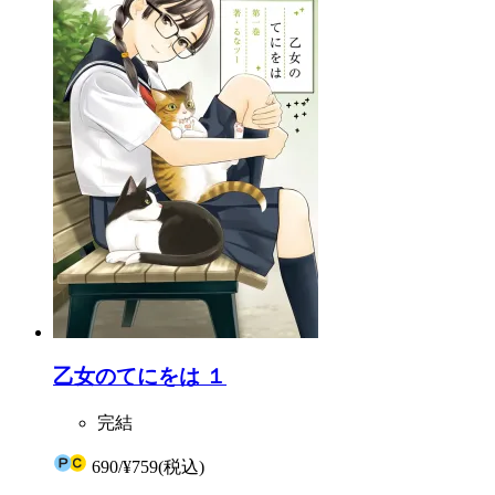
乙女のてにをは １
完結
690
/
¥759
(税込)