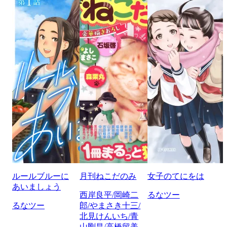
ルールブルーに
月刊ねこだのみ
女子のてにをは
あいましょう
西岸良平/岡崎二
るなツー
るなツー
郎/やまさき十三/
北見けんいち/青
山剛昌/高橋留美