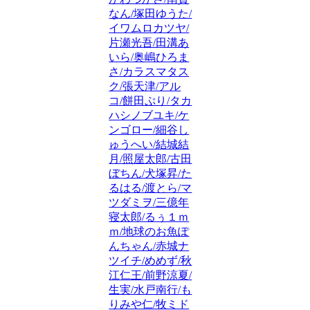
なん/塚田ゆうた/
イワムロカツヤ/
片瀬光吾/田溝あ
いら/奥嶋ひろま
さ/カラスマタス
ク/張天津/アル
コ/餅田ぷり/タカ
ハシノブユキ/ケ
ンゴロー/細谷し
ゅうへい/結城結
月/照屋太郎/古田
ぼちん/犬塚昇/た
るはる/渡とら/マ
ツダミヲ/三億年
寝太郎/るぅ１ｍ
ｍ/地球のお魚ぽ
んちゃん/赤城ナ
ツイチ/めめず/秋
江仁王/前野涼夏/
生実/水戸南行/も
りみや仁/牧ミド