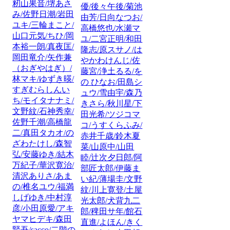
籾山果音/堺あさ
優/後々午後/菊池
み/佐野日潮/岩田
由芳/日向なつお/
ユキ/三輪まこと/
高橋悠也/水瀬マ
山口元気/ちひ/岡
ユ/二宮正明/和田
本裕一朗/真夜匡/
隆志/原スサノ/は
岡田竜介/矢作兼
やかわけんじ/佐
（おぎやはぎ）/
藤宮/浄土るる/を
林マキ/ゆずき暎/
の ひなお/田島シ
すぎむらしんい
ュウ/雪由宇/森乃
ち/モイタナナミ/
きさら/秋川星/下
文野紋/石神秀幸/
田光希/ツジコマ
佐野千潮/高橋龍
コ/うすくらふみ/
二/真田タカオ/の
赤井千歳/鈴木夏
ざわたけし/森智
菜/山原中/山田
弘/安藤ゆき/結木
睦/辻次夕日郎/阿
万紀子/華沢寛治/
部匠太郎/伊藤ま
清沢ありさ/あま
い紀/薄場圭/文野
の/椎名ユウ/福満
紋/川上寛登/土屋
しげゆき/中村淳
光太郎/犬背九二
彦/小田原愛/アキ
郎/稗田サ年/館石
ヤマヒデキ/森田
直進/よほん/きく
賢吾/sacco/二階の