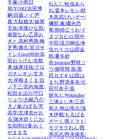
手塚/小雨日
れんじ/松虫あら
和/YORI/吉田博
れ/畠本レモン/鈴
嗣/目曇ノイ/芦
木良武/けいぞー/
真/九駄礁太/妹尾
磯部 薫/國光恐
圭祐/木陰ひな田/
竜/熱焼江うお/イ
南賀なん/乙原お
ヌヅカヒロ/田中
きと/高村秀路/梅
中田/流川桐伍/冬
芝秀/壽久/宮川サ
虫カイコ/山田金
トシ/Gino0808/添
鉄/夏矢砂
田おうげん/吉飲
衣/popopo/野咲ソ
来/妹尾佳祐/クロ
ウ/御堂岡 龍/黒
ガネシオン/丈夫
田カズキ/山田は
大/岸根まくま/目
まち/野原多央/元
ノ下三/宮内海渡/
田可奈子/高
松田まほの/守口
妍/K.C.Watanabe/
リョウ/犬嶋乃介/
三浦よし木/三原
犬ノ畝のぼる/芳
和人/秋山視点/浅
高堂/左津衣かお
木伊都/もるばる
る/国木田くにお/
ざーく/鳥トマト/
生稲明日香/おく
モクモクれん/西
やままる
馬宗志/時永保名/
か/GILLOCHINDOX☆GILLOCHINDAE/