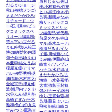
眉月じゅん/矢口
だるま/ジョージ
桃/小林有吾/竹充
秋山/横槍メンゴ/
ヒロ/黒江ゆき/竹
まえだたかひろ/
良実/新國みなみ/
リチャード・ウ
梅サト/ビッグコ
ー/石川秀幸/ビッ
ミックスピリッ
グコミックスペ
ツ編集部/米代恭/
リオール編集部/
前原タケル/寺山
荒木宰/小豆だる
マル/高木ユーナ/
ま/山中聡/末松正
松浦だるま/イシ
博/加納梨衣/内澤
イ渡/川端新/いく
旬子/鍬形ゆり/山
えみ綾/伊藤静/山
本亜季/結先うみ/
崎童々/ツレヅレ
榎屋克優/アリマ
ハナコ/水谷緑/ま
ハレ/夘野秀明/芝
えだたかひろ/古
浦晴海/木村恵之/
海鐘一/水谷嘉孝/
金城宗幸/押見修
大童澄瞳/玉起勉
造/瀬戸内ワタリ/
強/バナーイ/鍬形
水谷ふみ/望月帝/
ゆり/玉置勉強/早
高橋すぎな/平木
良朋/藤見よいこ/
雅和/色白好/九鬼
飛松良輔/山崎コ
すみ/つじ/鷹巣☆
ータ/永野真央/町