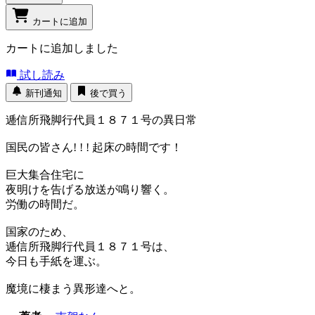
カートに追加
カートに追加しました
試し読み
新刊通知
後で買う
逓信所飛脚行代員１８７１号の異日常
国民の皆さん! ! ! 起床の時間です！
巨大集合住宅に
夜明けを告げる放送が鳴り響く。
労働の時間だ。
国家のため、
逓信所飛脚行代員１８７１号は、
今日も手紙を運ぶ。
魔境に棲まう異形達へと。