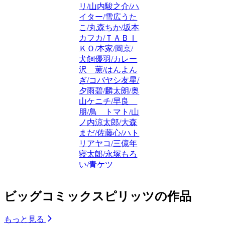
リ/山内駿之介/ハ
イター/雪広うた
こ/丸森ちか/坂本
カフカ/ＴＡＢＩ
ＫＯ/本家/岡京/
犬飼優羽/カレー
沢 薫/はんよん
ぎ/コバヤシ友星/
夕雨碧/麟太朗/奥
山ケニチ/早良
朋/鳥 トマト/山
ノ内涼太郎/大森
まだ/佐藤心/ハト
リアヤコ/三億年
寝太郞/永塚もろ
い/青ケツ
ビッグコミックスピリッツの作品
もっと見る