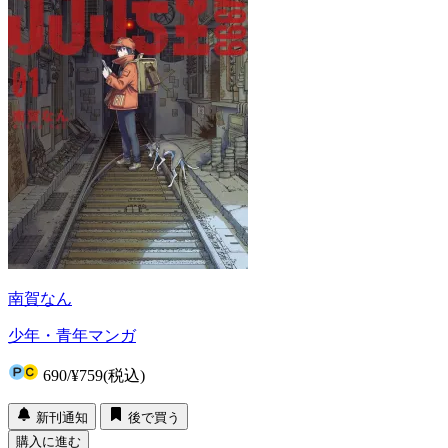
南賀なん
少年・青年マンガ
690
/
¥759
(税込)
新刊通知
後で買う
購入に進む