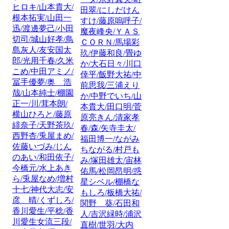
ヒロキ/山本貴大/
田翠/にしだけん
根本拓実/山田一
すけ/藤原嗚呼子/
迅/渡邊夢己/小田
魔夜峰央/ＹＡＳ
切司/城山好孝/鳥
ＣＯＲＮ/馬場彩
島灰人/友安国太
玖/伊藤和良/畳ゆ
郎/光用千春/久米
か/大石日々/川口
こめ/中田アミノ/
倖平/飯野大祐/中
冨手優夢/奥 浩
前思我/三浦えり
哉/山本純士/棚園
か/中野でいち/山
正一/川/茸本朗/
本貴大/田口明/菅
横山ひろと/藤原
原亮きん/清家孝
緋奈子/天野茶玖/
春/森/矢寺圭太/
西野杏/兎屋まめ/
福田博一/ながみ
佐藤いづみ/じん
ちながる/村戸も
のあい/和田依子/
み/塚田雄太/宙林
今橋元/水上あき
佑馬/松岡昂明/惑
ら/兎屋なめ/増村
星シベル/棚橋な
十七/神代大志/安
もしろ/板橋大祐/
彦 晴/くずしろ/
関野 葵/石田和
香川愛生/平稔/香
人/吉沢緑時/浦沢
川愛生女流三段/
直樹/世羽/大内