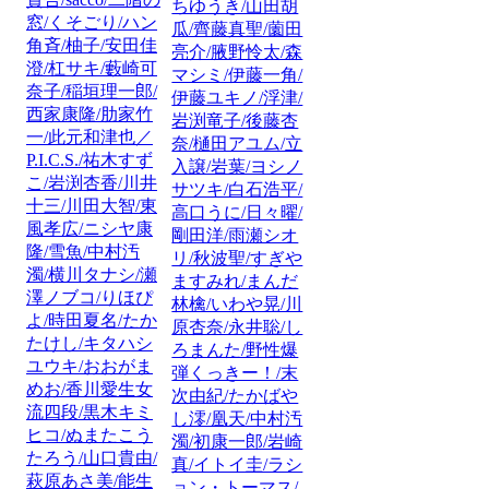
ちゆうき/山田胡
窓/くそごり/ハン
瓜/齊藤真聖/薗田
角斉/柚子/安田佳
亮介/腋野怜太/森
澄/杠サキ/藪崎可
マシミ/伊藤一角/
奈子/稲垣理一郎/
伊藤ユキノ/浮津/
西家康隆/肋家竹
岩渕竜子/後藤杏
一/此元和津也／
奈/樋田アユム/立
P.I.C.S./祐木すず
入譲/岩葉/ヨシノ
こ/岩渕杏香/川井
サツキ/白石浩平/
十三/川田大智/東
高口うに/日々曜/
風孝広/ニシヤ康
剛田洋/雨瀬シオ
隆/雪魚/中村汚
リ/秋波聖/すぎや
濁/横川タナシ/瀬
ますみれ/まんだ
澤ノブコ/りほぴ
林檎/いわや晃/川
よ/時田夏名/たか
原杏奈/永井聡/し
たけし/キタハシ
ろまんた/野性爆
ユウキ/おおがま
弾くっきー！/末
めお/香川愛生女
次由紀/たかばや
流四段/黒木キミ
し澪/凰天/中村汚
ヒコ/ぬまたこう
濁/初康一郎/岩崎
たろう/山口貴由/
真/イトイ圭/ラシ
萩原あさ美/能生
ョン・トーマス/