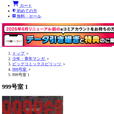
カート
初めての方
無料・セール
トップ
＞
少年・青年マンガ
＞
ビッグコミックスピリッツ
＞
999号室
＞
999号室 1
999号室 1