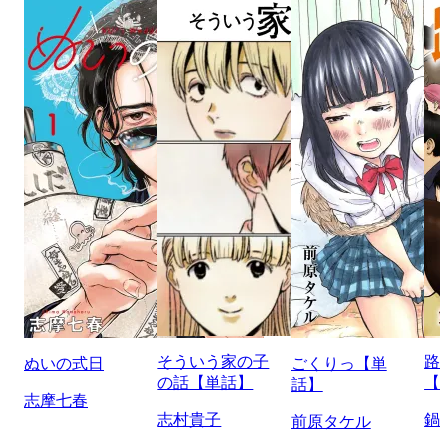
そういう家の子
路
ぬいの式日
ごくりっ【単
の話【単話】
【
話】
志摩七春
志村貴子
鍋
前原タケル