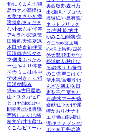
旬/にくまん子/淡
奥西敏史/森日乃
島カケス/高橋ね
出/瀬澤ノブコ/大
ぎ美/まさかき/奥
橋遊紙/小島有賀/
灘幾多/まえだま
ネットフリック
な/小麦ムギ/平本
ス/吉村 旋/的井
アキラ/小窓際/箕
ゆみこ/山崎将/蒲
田海道/天海夏矩/
タニ/soe/渡辺瑛
本田/佐倉旬/伊豆
心/津上昌也/四谷
田清貞/吉沢タク
啓太郎/碑田サ年/
マ/勝見ふうたろ
松浦健人/秋山は
ー/辻やもり/本郷
る/鈴木サキ/笹竹
司/ヤミコ/山本中
のこ/翡翠こはく/
学/木村きこり/折
清水善/高畑弓/は
田洋次郎/衣
んざき朝未/矢田
織/udn/吉田屋敷/
恵梨子/千葉ちと
山下ユタカ/ヒロ
ら/志水マーチ/熊
ヒロヤ/nicolai/中
倉献/山下かぼ/尾
間春希/北橋勇輝/
崎かおり/ナナト
西塔しゅんけ/柘
エリ/亀山聡/折山
植文/市井市蔵/も
漠/キナミブンタ/
ぐこん/ピエール
ポテ倉工房/岩浪