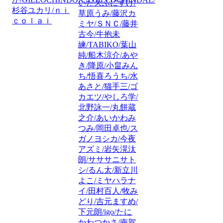
いだ天ふにすけ/
杉谷ユカリ/ｎｉ
草原うみ/藤沢カ
ｃｏｌａｉ
ミヤ/ＳＮＣ/藤井
古今/牛抱未
練/TABIKO/葉山
純/船木涼介/あや
き/降原/小畠みん
ち/悟喜ろうち/水
あさと/猫手三/ゴ
カエツ/やしろ学/
北野詠一/丸餅蔵
之介/あいかわみ
つみ/岡田卓也/ス
ガノヨシカ/今夜
アズミ/岩矢滉汰
朗/サササニサト
シ/るん太/新立川
よこ/ミヤハラナ
イ/田村百人/牧み
どり/吉元ますめ/
下元朗/igo/たに
かわつかさ/南賀