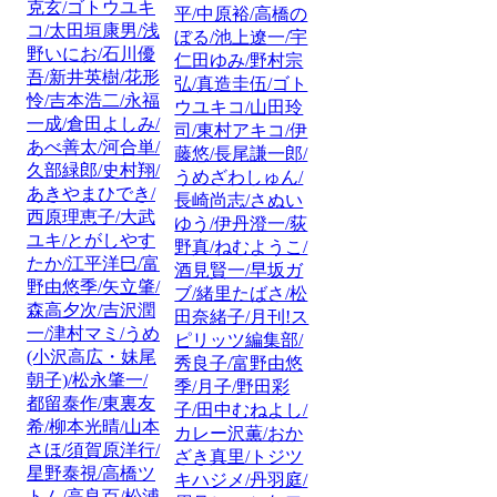
克玄/ゴトウユキ
平/中原裕/高橋の
コ/太田垣康男/浅
ぼる/池上遼一/宇
野いにお/石川優
仁田ゆみ/野村宗
吾/新井英樹/花形
弘/真造圭伍/ゴト
怜/吉本浩二/永福
ウユキコ/山田玲
一成/倉田よしみ/
司/東村アキコ/伊
あべ善太/河合単/
藤悠/長尾謙一郎/
久部緑郎/史村翔/
うめざわしゅん/
あきやまひでき/
長崎尚志/さぬい
西原理恵子/大武
ゆう/伊丹澄一/荻
ユキ/とがしやす
野真/ねむようこ/
たか/江平洋巳/富
酒見賢一/早坂ガ
野由悠季/矢立肇/
ブ/緒里たばさ/松
森高夕次/吉沢潤
田奈緒子/月刊!ス
一/津村マミ/うめ
ピリッツ編集部/
(小沢高広・妹尾
秀良子/富野由悠
朝子)/松永肇一/
季/月子/野田彩
都留泰作/東裏友
子/田中むねよし/
希/柳本光晴/山本
カレー沢薫/おか
さほ/須賀原洋行/
ざき真里/トジツ
星野泰視/高橋ツ
キハジメ/丹羽庭/
トム/高良百/松浦