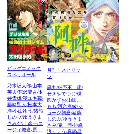
ビッグコミック
月刊！スピリッ
スペリオール
ツ
乃木坂太郎/山本
黒丸/細野不二彦/
英夫/花沢健吾/玉
せきやてつじ/楳
井雪雄/朔ユキ蔵/
図かずお/山田こ
藤崎聖人/松本大
もも/河合克敏/ジ
洋/小山ゆう/猪熊
ョージ朝倉/猪熊
しのぶ/ゆうきま
しのぶ/ゆうきま
さみ/池上遼一/コ
さみ/克・亜樹/峰
ージィ城倉/原
浪りょう/真鍋昌