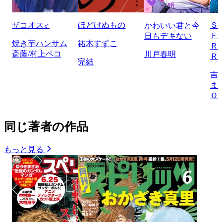
ザコオス♂
ほどけぬもの
Ｓ
かわいい君と今
Ｆ
日もデキない
焼き芋ハンサム
祐木すずこ
Ｒ
斎藤/村上ペコ
川戸春明
Ｒ
完結
吉
ま
Ｏ
同じ著者の作品
もっと見る