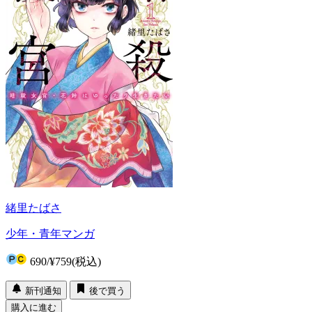
緒里たばさ
少年・青年マンガ
690
/
¥759
(税込)
新刊通知
後で買う
購入に進む