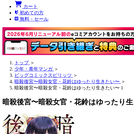
カート
初めての方
無料・セール
トップ
＞
少年・青年マンガ
＞
ビッグコミックスピリッツ
＞
暗殺後宮〜暗殺女官・花鈴はゆったり生きたい〜
＞
暗殺後宮〜暗殺女官・花鈴はゆったり生きたい〜 1
暗殺後宮〜暗殺女官・花鈴はゆったり生き