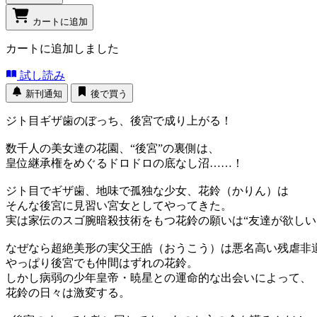
カートに追加
カートに追加しました
試し読み
新刊通知
後で買う
ジト目ギザ歯のぼっち、後宮で成り上がる！
数千人の美女達の花園、“後宮”の裏側は、
皇位継承権をめぐるドロドロの底なし沼……！
ジト目でギザ歯、地味で孤独な少女、花鈴（かりん）は
そんな後宮に見習い宮女としてやってきた。
実は家伝のスゴ腕暗殺技術をもつ花鈴の願いは“友達が欲し
なぜなら超絶美形の実父王皓（おうこう）は悪名高い残虐非
やっぱり後宮でも仲間はずれの花鈴。
しかし病弱の少年皇帝・暁星との運命的な出会いによって、
花鈴の日々は激変する。