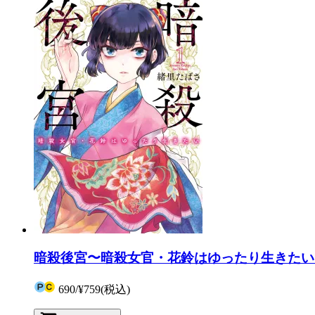
暗殺後宮〜暗殺女官・花鈴はゆったり生きたい〜
690
/
¥759
(税込)