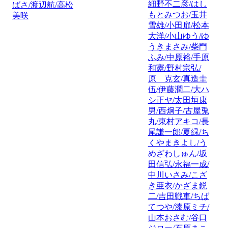
細野不二彦/はし
ばさ/渡辺航/高松
もとみつお/玉井
美咲
雪雄/小田扉/松本
大洋/小山ゆう/ゆ
うきまさみ/柴門
ふみ/中原裕/手原
和憲/野村宗弘/
原 克玄/真造圭
伍/伊藤潤二/大ハ
シ正ヤ/太田垣康
男/西炯子/古屋兎
丸/東村アキコ/長
尾謙一郎/夏緑/ち
くやまきよし/う
めざわしゅん/坂
田信弘/永福一成/
中川いさみ/こざ
き亜衣/かざま鋭
二/吉田戦車/ちば
てつや/漆原ミチ/
山本おさむ/谷口