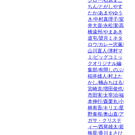
ジロー/石原まこ
ちん/とがしやす
たか/あまやゆう
き/中村真理子/室
井大資/永松潔/高
橋遠州/やまあき
道屯/望月ミネタ
ロウ/カレー沢薫/
山川直人/津村マ
ミ/ビッグコミッ
クオリジナル編
集部/有間しのぶ/
稲井雄人/村上た
かし/楠みちはる/
宮崎克/増田俊也/
市田実/太宰治/福
本伸行/森栗丸/小
林有吾/キリエ/星
野泰視/奥山直/ア
ガサ・クリステ
ィー/西尾雄太/若
狭星/香川まさひ