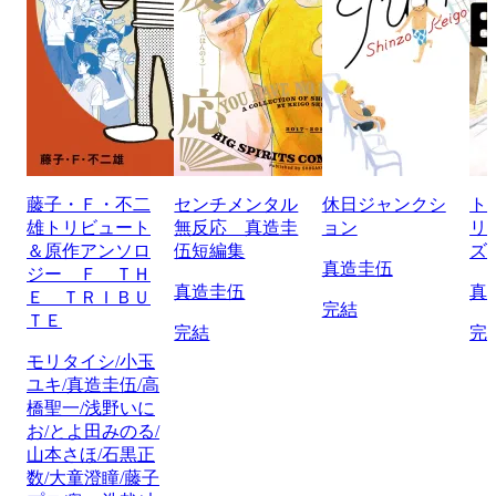
藤子・Ｆ・不二
センチメンタル
休日ジャンクシ
ト
雄トリビュート
無反応 真造圭
ョン
リ
＆原作アンソロ
伍短編集
ズ
真造圭伍
ジー Ｆ ＴＨ
真造圭伍
真
Ｅ ＴＲＩＢＵ
完結
ＴＥ
完結
完
モリタイシ/小玉
ユキ/真造圭伍/高
橋聖一/浅野いに
お/とよ田みのる/
山本さほ/石黒正
数/大童澄瞳/藤子