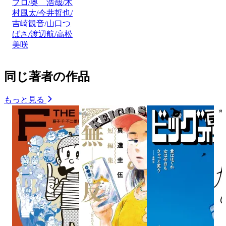
プロ/奥 浩哉/木
村風太/今井哲也/
吉崎観音/山口つ
ばさ/渡辺航/高松
美咲
同じ著者の作品
もっと見る