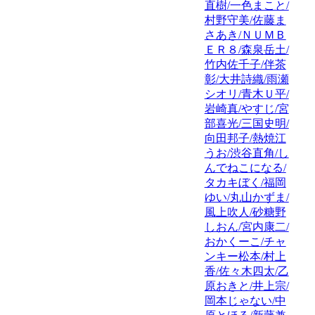
直樹/一色まこと/
村野守美/佐藤ま
さあき/ＮＵＭＢ
ＥＲ８/森泉岳土/
竹内佐千子/伴茶
彰/大井詩織/雨瀬
シオリ/青木Ｕ平/
岩崎真/やすじ/宮
部喜光/三国史明/
向田邦子/熱焼江
うお/渋谷直角/し
んでねこになる/
タカキぼく/福岡
ゆい/丸山かずま/
風上吹人/砂糖野
しおん/宮内康二/
おかくーこ/チャ
ンキー松本/村上
香/佐々木四太/乙
原おきと/井上宗/
岡本じゃない/中