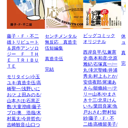
ビッグコミック
藤子・Ｆ・不二
センチメンタル
休
オリジナル
雄トリビュート
無反応 真造圭
ョ
＆原作アンソロ
伍短編集
西岸良平/弘兼憲
真
ジー Ｆ ＴＨ
史/島本和彦/北原
真造圭伍
Ｅ ＴＲＩＢＵ
完
雅紀/石塚真一/一
ＴＥ
完結
丸/滝沢聖峰/井浦
秀夫/村上もとか/
モリタイシ/小玉
安倍夜郎/尾瀬あ
ユキ/真造圭伍/高
きら/能條純一/テ
橋聖一/浅野いに
リー山本/やまさ
お/とよ田みのる/
き十三/北見けん
山本さほ/石黒正
いち/業田良家/魚
数/大童澄瞳/藤子
戸おさむ/野村知
プロ/奥 浩哉/木
紗/藤子・F・不
村風太/今井哲也/
二雄/高橋留美子/
吉崎観音/山口つ