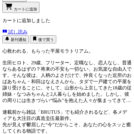
カートに追加
カートに追加しました
試し読み
新刊通知
後で買う
心救われる、もらった平屋モラトリアム。
生田ヒロト、29歳、フリーター。定職なし、恋人なし、普通
ならあるはずの？将来の不安も一切ない、お気楽な自由人で
す。そんな彼は、人柄のよさだけで、仲良くなった近所のお
ばあちゃん・和田はなえさんから、タダで一戸建ての平屋を
譲り受けることに。そして、山形から上京してきた18歳の従
姉妹・なつみちゃんと2人暮らしを始めました。しかし、彼
の周りには生きづらい“悩み”を抱えた人々が集まってきて…
連載前から雑誌「BRUTUS」でも紹介されるなど、各メデ
ィアも大注目の真造圭伍最新作。
先が見えず鬱屈した“今”だからこそ、あなたの心をスッと癒
してくれる物語です。