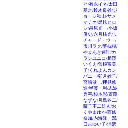
と/有永イネ/太田
基之/鈴木良雄/ジ
ョージ秋山/サメ
マチオ/黒鉄ヒロ
シ/昌原光一/小坂
俊史/六月柿光/リ
チャード・ウー/
市川ラク/夢枕獏/
やまあき連理/カ
ラシユニコ/相澤
いくえ/曽根富美
子/くれよんカン
パニー/卯月妙子/
宮崎健一/押見修
造/半藤一利/志波
秀宇/杉本彩/齋藤
なずな/月島冬二/
藤子不二雄Ａ/お
くやまゆか/西條
奈加/内海隆一郎/
日吉ゆい子/浦沢