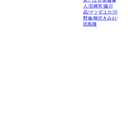
原とほる/新藤兼
人/宮﨑宵/藤川
晶/マツダユカ/川
野倫/柳沢きみお/
田島隆