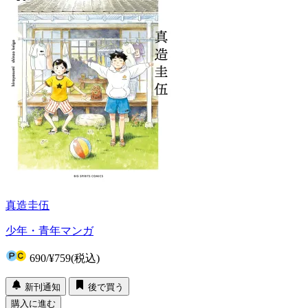
真造圭伍
少年・青年マンガ
690
/
¥759
(税込)
新刊通知
後で買う
購入に進む