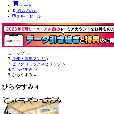
カート
初めての方
無料・セール
トップ
＞
少年・青年マンガ
＞
ビッグコミックスピリッツ
＞
ひらやすみ
＞
ひらやすみ 4
ひらやすみ 4