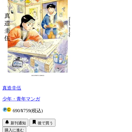
真造圭伍
少年・青年マンガ
690
/
¥759
(税込)
新刊通知
後で買う
購入に進む