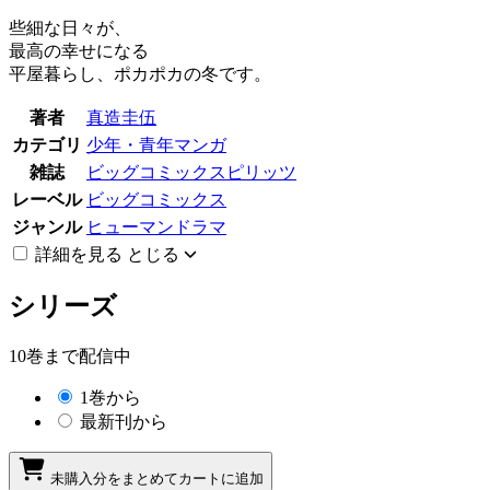
些細な日々が、
最高の幸せになる
平屋暮らし、ポカポカの冬です。
著者
真造圭伍
カテゴリ
少年・青年マンガ
雑誌
ビッグコミックスピリッツ
レーベル
ビッグコミックス
ジャンル
ヒューマンドラマ
詳細を見る
とじる
シリーズ
10巻まで配信中
1巻から
最新刊から
未購入分をまとめてカートに追加