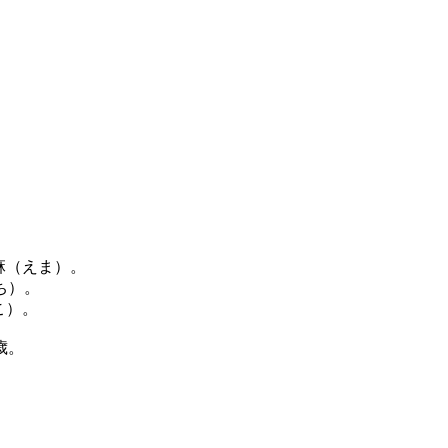
麻（えま）。
ち）。
こ）。
歳。