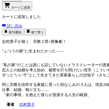
カートに追加
カートに追加しました
試し読み
新刊通知
後で買う
志村貴子が描く、宗教２世×群像劇！
”ふつうの家”に生まれたかった――
”私の家”のことは誰にも話していないイラストレーターの恵
恋人との結婚を考え始め、秘密を打ち明けたい浩市（こうい
ずっと”いい子”として生きてきた実家暮らしの沙知子（さち
同じ宗教を信仰する家庭に育った幼なじみの３人は、現在28
仕事、結婚、独り立ち……
「家の事情」を抱えた彼らが直面する人生の岐路。
著者
志村貴子