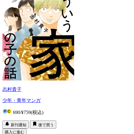
志村貴子
少年・青年マンガ
690
/
¥759
(税込)
新刊通知
後で買う
購入に進む