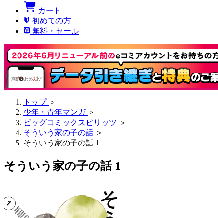
カート
初めての方
無料・セール
トップ
＞
少年・青年マンガ
＞
ビッグコミックスピリッツ
＞
そういう家の子の話
＞
そういう家の子の話 1
そういう家の子の話 1