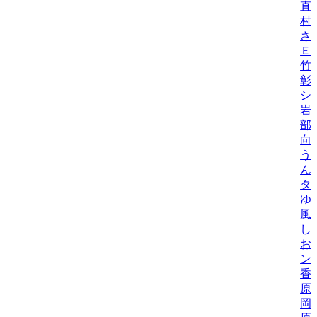
直
村
さ
Ｅ
竹
彰
シ
岩
部
向
う
ん
タ
ゆ
風
し
お
ン
香
原
岡