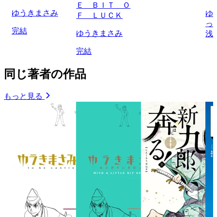
Ｅ ＢＩＴ Ｏ
ゆうきまさみ
ゆ
Ｆ ＬＵＣＫ
っ
完結
ゆうきまさみ
浅
完結
同じ著者の作品
もっと見る