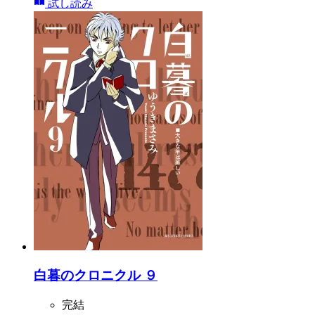
試し読み
白暮のクロニクル ９
完結