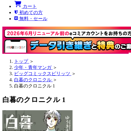
カート
初めての方
無料・セール
トップ
＞
少年・青年マンガ
＞
ビッグコミックスピリッツ
＞
白暮のクロニクル
＞
白暮のクロニクル 1
白暮のクロニクル 1