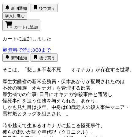
新刊通知
後で買う
購入に進む
カートに追加
カートに追加しました
無料で読む
8/30まで
新刊通知
後で買う
そこは、「悲しき不老不死――オキナガ」が存在する世界。
厚生労働省の新米公務員・伏木あかりが配属されたのは
不死の種族「オキナガ」を管理する部署。
厚労省での仕事1日目にオキナガ惨殺事件と遭遇し
怪死事件を追う任務を与えられる、あかり。
しかも見た目は少年、中身は88歳老人の殺人事件マニア・
雪村魁とタッグを組まされ…。
時を越えて生きるオキナガに起こる怪死事件、
彼らの想いが紡ぐ年代記（クロニクル）。