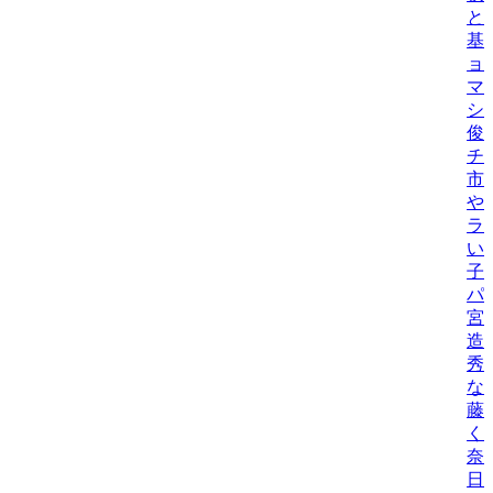
と
基
ョ
マ
シ
俊
チ
市
や
ラ
い
子
パ
宮
造
秀
な
藤
く
奈
日