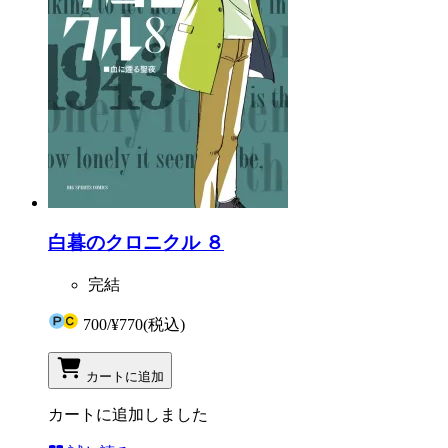
白暮のクロニクル ８
完結
700
/
¥770
(税込)
カートに追加
カートに追加しました