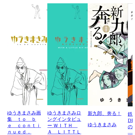
ゆうきまさみ画
ゆうきまさみロ
新九郎、奔る！
鉄
集 ｔｏ ｂ
ングインタビュ
D
ゆうきまさみ
ｅ ｃｏｎｔｉ
ー ＷＩＴＨ
の
ｎｕｅｄ．
Ａ ＬＩＴＴＬ
―