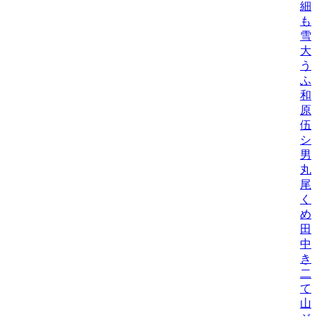
細
も
雪
大
う
ふ
和
原
伍
シ
男
丸
尾
く
め
田
中
き
二
て
山