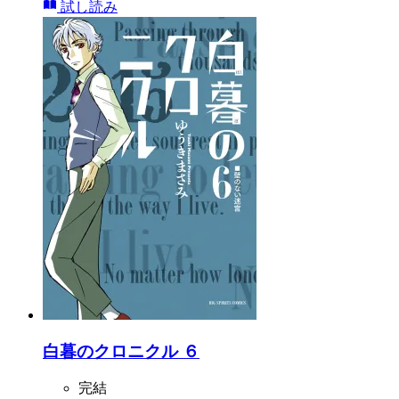
試し読み
白暮のクロニクル ６
完結