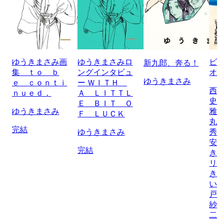
ゆうきまさみ画
ゆうきまさみロ
ビ
新九郎、奔る！
集 ｔｏ ｂ
ングインタビュ
オ
ゆうきまさみ
ｅ ｃｏｎｔｉ
ー ＷＩＴＨ
西
ｎｕｅｄ．
Ａ ＬＩＴＴＬ
史
Ｅ ＢＩＴ Ｏ
ゆうきまさみ
雅
Ｆ ＬＵＣＫ
丸
完結
ゆうきまさみ
秀
安
完結
き
リ
き
い
戸
紗
二