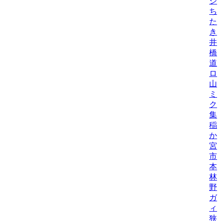
ジ
ち
た
き
井
橋
道
ロ
山
ミ
ク
集
稲
か
宮
市
本
林
野
ガ
ィ
狭