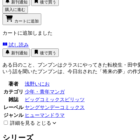
新刊通知
後で買う
購入に進む
カートに追加
カートに追加しました
試し読み
新刊通知
後で買う
ある日のこと、プンプンはクラスにやってきた転校生・田中
いう話を聞いたプンプンは、今日出された「将来の夢」の作
著者
浅野いにお
カテゴリ
少年・青年マンガ
雑誌
ビッグコミックスピリッツ
レーベル
ヤングサンデーコミックス
ジャンル
ヒューマンドラマ
詳細を見る
とじる
シリーズ