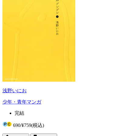
浅野いにお
少年・青年マンガ
完結
690
/
¥759
(税込)