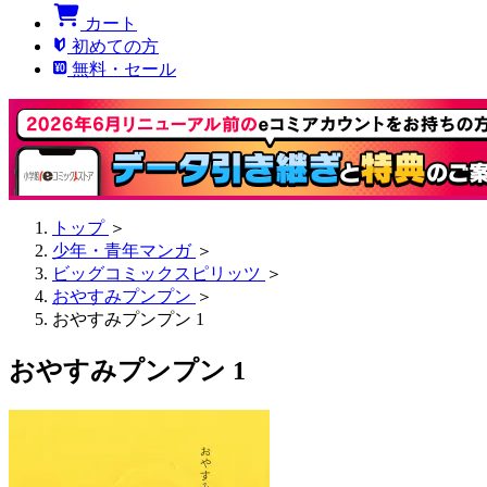
カート
初めての方
無料・セール
トップ
＞
少年・青年マンガ
＞
ビッグコミックスピリッツ
＞
おやすみプンプン
＞
おやすみプンプン 1
おやすみプンプン 1