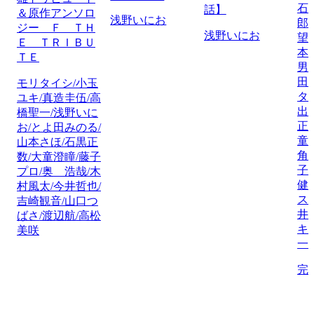
石
話】
＆原作アンソロ
浅野いにお
郎
ジー Ｆ ＴＨ
浅野いにお
望
Ｅ ＴＲＩＢＵ
本
ＴＥ
男
田
モリタイシ/小玉
タ
ユキ/真造圭伍/高
出
橋聖一/浅野いに
正
お/とよ田みのる/
童
山本さほ/石黒正
角
数/大童澄瞳/藤子
子
プロ/奥 浩哉/木
健
村風太/今井哲也/
ス
吉崎観音/山口つ
井
ばさ/渡辺航/高松
キ
美咲
一
完