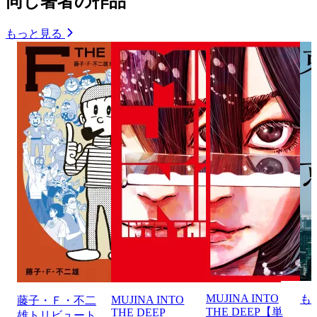
同じ著者の作品
もっと見る
MUJINA INTO
も
MUJINA INTO
藤子・Ｆ・不二
THE DEEP【単
THE DEEP
雄トリビュート