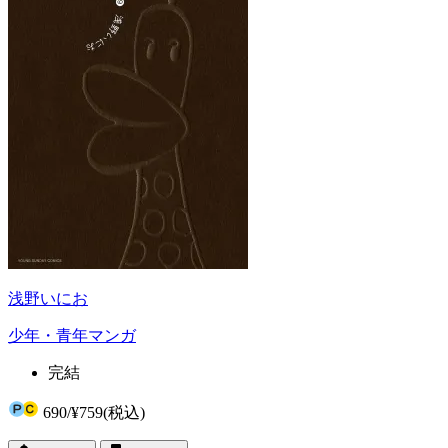
浅野いにお
少年・青年マンガ
完結
690
/
¥759
(税込)