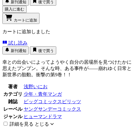
新刊通知
後で買う
購入に進む
カートに追加
カートに追加しました
試し読み
新刊通知
後で買う
幸との出会いによってようやく自分の居場所を見つけたかに
思えたプンプン。そんな時、ある事件が――崩れゆく日常と
新世界の胎動。衝撃の第9巻！！
著者
浅野いにお
カテゴリ
少年・青年マンガ
雑誌
ビッグコミックスピリッツ
レーベル
ヤングサンデーコミックス
ジャンル
ヒューマンドラマ
詳細を見る
とじる