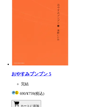
おやすみプンプン 5
完結
690
/
¥759
(税込)
カートに追加