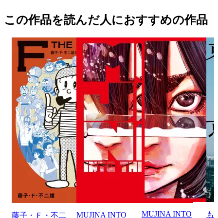
この作品を読んだ人におすすめの作品
MUJINA INTO
も
MUJINA INTO
藤子・Ｆ・不二