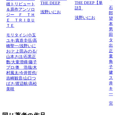
THE DEEP【単
THE DEEP
雄トリビュート
石
話】
＆原作アンソロ
浅野いにお
郎
ジー Ｆ ＴＨ
浅野いにお
望
Ｅ ＴＲＩＢＵ
本
ＴＥ
男
田
モリタイシ/小玉
タ
ユキ/真造圭伍/高
出
橋聖一/浅野いに
正
お/とよ田みのる/
童
山本さほ/石黒正
角
数/大童澄瞳/藤子
子
プロ/奥 浩哉/木
健
村風太/今井哲也/
ス
吉崎観音/山口つ
井
ばさ/渡辺航/高松
キ
美咲
一
完