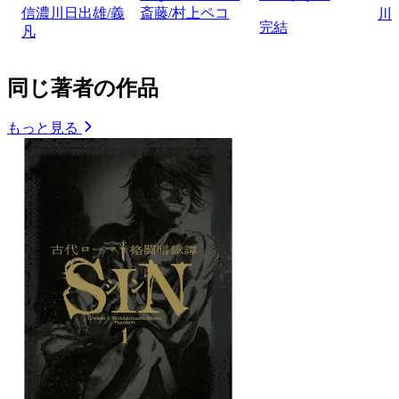
信濃川日出雄/義
斎藤/村上ペコ
川
完結
凡
同じ著者の作品
もっと見る