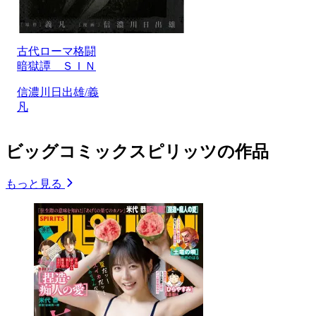
古代ローマ格闘
暗獄譚 ＳＩＮ
信濃川日出雄/義
凡
ビッグコミックスピリッツの作品
もっと見る