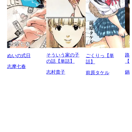
そういう家の子
路
ぬいの式日
ごくりっ【単
の話【単話】
【
話】
志摩七春
志村貴子
鍋
前原タケル