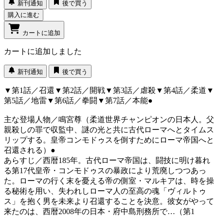
新刊通知
後で買う
購入に進む
カートに追加
カートに追加しました
新刊通知
後で買う
▼第1話／召還▼第2話／開戦▼第3話／虐殺▼第4話／柔道▼
第5話／地雷▼第6話／拳闘▼第7話／本能●
主な登場人物／鳴宮尊（柔道世界チャンピオンの日本人。父
親殺しの罪で収監中、謎の光と共に古代ローマへとタイムス
リップする。皇帝コンモドゥスを倒すためにローマ帝国へと
召還される）●
あらすじ／西暦185年。古代ローマ帝国は、闘技に明け暮れ
る第17代皇帝・コンモドゥスの暴政により荒廃しつつあっ
た。ローマの行く末を憂える帝の側室・マルキアは、時を操
る秘術を用い、失われしローマ人の至高の魂「ヴィルトゥ
ス」を抱く男を未来より召還することを決意。彼女がやって
来たのは、西暦2008年の日本・府中島刑務所で…（第1