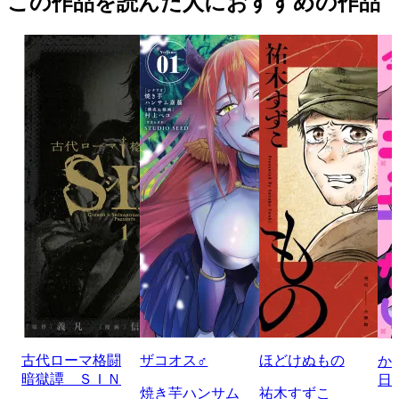
この作品を読んだ人におすすめの作品
古代ローマ格闘
ザコオス♂
ほどけぬもの
か
暗獄譚 ＳＩＮ
日
焼き芋ハンサム
祐木すずこ