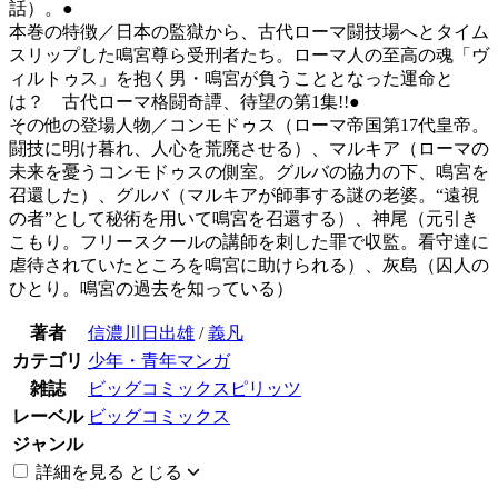
話）。●
本巻の特徴／日本の監獄から、古代ローマ闘技場へとタイム
スリップした鳴宮尊ら受刑者たち。ローマ人の至高の魂「ヴ
ィルトゥス」を抱く男・鳴宮が負うこととなった運命と
は？ 古代ローマ格闘奇譚、待望の第1集!!●
その他の登場人物／コンモドゥス（ローマ帝国第17代皇帝。
闘技に明け暮れ、人心を荒廃させる）、マルキア（ローマの
未来を憂うコンモドゥスの側室。グルバの協力の下、鳴宮を
召還した）、グルバ（マルキアが師事する謎の老婆。“遠視
の者”として秘術を用いて鳴宮を召還する）、神尾（元引き
こもり。フリースクールの講師を刺した罪で収監。看守達に
虐待されていたところを鳴宮に助けられる）、灰島（囚人の
ひとり。鳴宮の過去を知っている）
著者
信濃川日出雄
/
義凡
カテゴリ
少年・青年マンガ
雑誌
ビッグコミックスピリッツ
レーベル
ビッグコミックス
ジャンル
詳細を見る
とじる