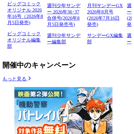
ビッグコミック
週刊少年サンデ
月刊サンデーGX
週
オリジナル 2026
ー 2026年36･37
2026年8月号
ー 
年16号（2026年8
合併号(2026年8
(2026年7月16日
(2
月5日発売)
月5日発売号)
発売)
発
ビッグコミック
週刊少年サンデ
サンデーGX編集
週
オリジナル編集
ー編集部
部
ー
部
開催中のキャンペーン
もっと見る