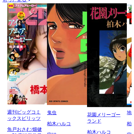
週刊ビッグコミ
鬼虫
地
花園メリーゴー
ックスピリッツ
ランド
柏木ハルコ
柏
魚戸おさむ/畑健
柏木ハルコ