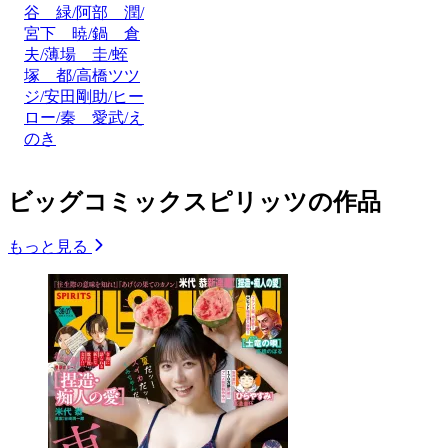
谷 緑/阿部 潤/
宮下 暁/鍋 倉
夫/薄場 圭/蛭
塚 都/高橋ツツ
ジ/安田剛助/ヒー
ロー/秦 愛武/え
のき
ビッグコミックスピリッツの作品
もっと見る