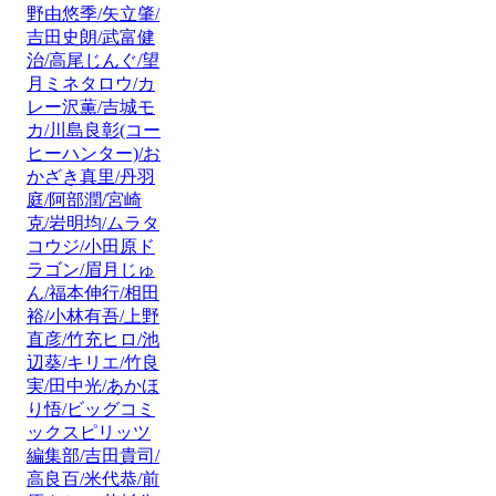
野由悠季/矢立肇/
吉田史朗/武富健
治/高尾じんぐ/望
月ミネタロウ/カ
レー沢薫/吉城モ
カ/川島良彰(コー
ヒーハンター)/お
かざき真里/丹羽
庭/阿部潤/宮崎
克/岩明均/ムラタ
コウジ/小田原ド
ラゴン/眉月じゅ
ん/福本伸行/相田
裕/小林有吾/上野
直彦/竹充ヒロ/池
辺葵/キリエ/竹良
実/田中光/あかほ
り悟/ビッグコミ
ックスピリッツ
編集部/吉田貴司/
高良百/米代恭/前