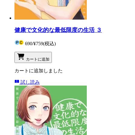
健康で文化的な最低限度の生活 ３
690
/
¥759
(税込)
カートに追加
カートに追加しました
試し読み