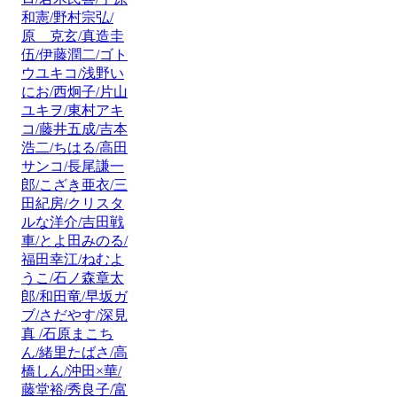
和憲/野村宗弘/
原 克玄/真造圭
伍/伊藤潤二/ゴト
ウユキコ/浅野い
にお/西炯子/片山
ユキヲ/東村アキ
コ/藤井五成/吉本
浩二/ちはる/高田
サンコ/長尾謙一
郎/こざき亜衣/三
田紀房/クリスタ
ルな洋介/吉田戦
車/とよ田みのる/
福田幸江/ねむよ
うこ/石ノ森章太
郎/和田竜/早坂ガ
ブ/さだやす/深見
真 /石原まこち
ん/緒里たばさ/高
橋しん/沖田×華/
藤堂裕/秀良子/富