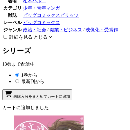
著者
柏木ハルコ
カテゴリ
少年・青年マンガ
雑誌
ビッグコミックスピリッツ
レーベル
ビッグコミックス
ジャンル
政治・社会
/
職業・ビジネス
/
映像化・受賞作
詳細を見る
とじる
シリーズ
13巻まで配信中
1巻から
最新刊から
未購入分をまとめてカートに追加
カートに追加しました