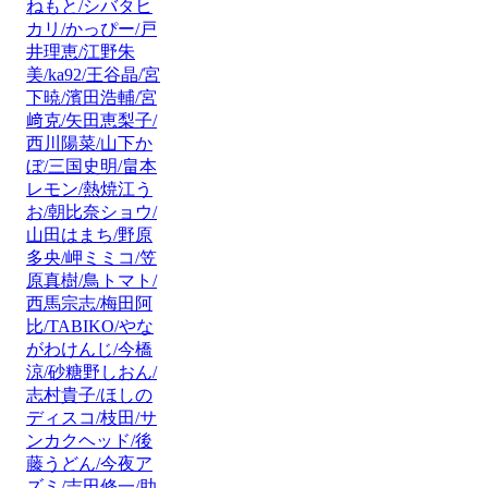
ねもと/シバタヒ
カリ/かっぴー/戸
井理恵/江野朱
美/ka92/王谷晶/宮
下暁/濱田浩輔/宮
﨑克/矢田恵梨子/
西川陽菜/山下か
ぼ/三国史明/畠本
レモン/熱焼江う
お/朝比奈ショウ/
山田はまち/野原
多央/岬ミミコ/笠
原真樹/鳥トマト/
西馬宗志/梅田阿
比/TABIKO/やな
がわけんじ/今橋
涼/砂糖野しおん/
志村貴子/ほしの
ディスコ/枝田/サ
ンカクヘッド/後
藤うどん/今夜ア
ズミ/吉田修一/助