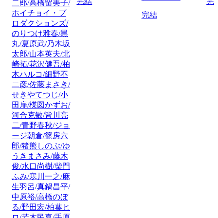
完結
完
二郎/高橋留美子/
ホイチョイ・プ
完結
ロダクションズ/
のりつけ雅春/黒
丸/夏原武/乃木坂
太郎/山本英夫/北
崎拓/花沢健吾/柏
木ハルコ/細野不
二彦/佐藤まさき/
せきやてつじ/小
田扉/楳図かずお/
河合克敏/皆川亮
二/青野春秋/ジョ
ージ朝倉/篠房六
郎/猪熊しのぶ/ゆ
うきまさみ/藤木
俊/水口尚樹/柴門
ふみ/寒川一之/麻
生羽呂/真鍋昌平/
中原裕/高橋のぼ
る/野田宏/柏葉ヒ
ロ/若木民喜/手原