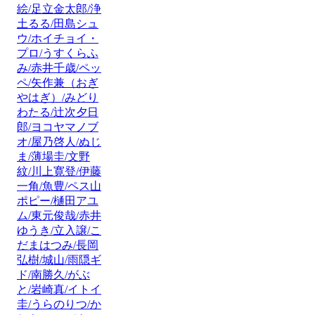
絵/足立金太郎/浄
土るる/田島シュ
ウ/ホイチョイ・
プロ/うすくらふ
み/赤井千歳/ペッ
ペ/矢作兼（おぎ
やはぎ）/みどり
わたる/辻次夕日
郎/ヨコヤマノブ
オ/屋乃啓人/ぬじ
ま/薄場圭/文野
紋/川上寛登/伊藤
一角/魚豊/ペス山
ポピー/樋田アユ
ム/東元俊哉/赤井
ゆうき/立入譲/こ
だまはつみ/長岡
弘樹/城山/雨隠ギ
ド/南勝久/がぶ
と/岩崎真/イトイ
圭/うらのりつ/か