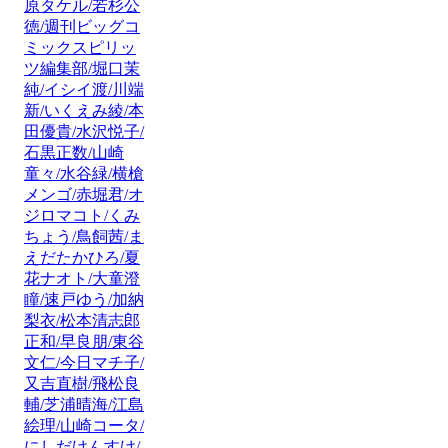
原タケル/若杉公
徳/週刊ビッグコ
ミックスピリッ
ツ編集部/堀口茉
純/イシイ渡/川端
新/いくえみ綾/本
田優貴/水沢悦子/
石黒正数/山崎
童々/水谷緑/横槍
メンゴ/赤堀君/オ
ジロマコト/くみ
ちょう/鳥飼茜/ま
えだたかひろ/夏
花ナオト/大童澄
瞳/速戸ゆう/加納
梨衣/松本清志郎
正和/早良朋/東谷
文仁/今日マチ子/
又吉直樹/飛松良
輔/芝浦晴海/江島
絵理/山崎コータ/
にしだけんすけ/