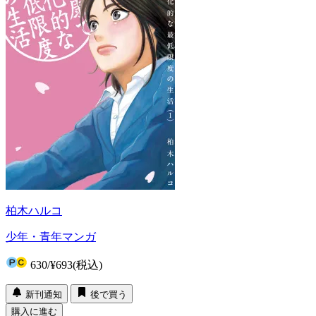
柏木ハルコ
少年・青年マンガ
630
/
¥693
(税込)
新刊通知
後で買う
購入に進む