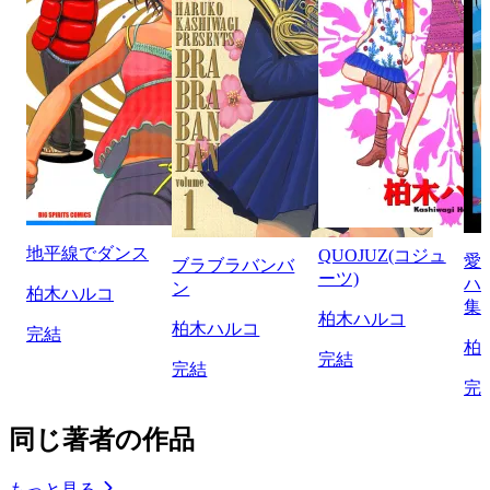
地平線でダンス
QUOJUZ(コジュ
愛
ブラブラバンバ
ーツ)
ハ
ン
柏木ハルコ
集
柏木ハルコ
柏木ハルコ
完結
柏
完結
完結
完
同じ著者の作品
もっと見る