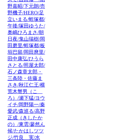
野嘉昭/下元朗/売
野機子/HERO/足
立いまる/蛭塚都/
午後/塚田ゆうた/
奥嶋ひろまさ/朝
日夜/鬼山瑞樹/岡
田磨里/蛭塚都/板
垣巴留/岡田麿里/
田中康弘/ひうら
さとる/照屋太郎/
石ノ森章太郎・
三条陸・佐藤ま
さき/秋江仁王/横
荒木蟹男（こゝ
ろ）/瀬下猛/ヨウ
イチ/岡野陽一/秦
愛武/森巡る/高野
正成（きしたか
の）/東雲/蓼然ん
候/たかはしツツ
ジ/竹良 実/水