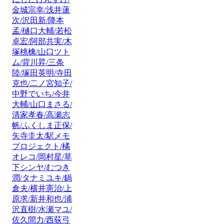
金城宗幸/浅井蓮
次/沢田新/降本
孟/樋口大輔/若松
卓宏/阿部共実/木
塚桃檎/山口ツト
ム/背川昇/三条
陸/塚田英明/寺田
克也/二ノ宮知子/
中野でいち/今井
大輔/山口まさる/
清家孝春/高瀬志
帆/ふくしま正保/
矢寺圭太/駅メモ
プロジェクト/橘
オレコ/岡村星/草
下シンヤ/むつき
潤/タナミユキ/鍋
倉夫/横井憲治/上
原求/新井和也/浦
沢直樹/水瀬マユ/
佐久間力/西荻弓