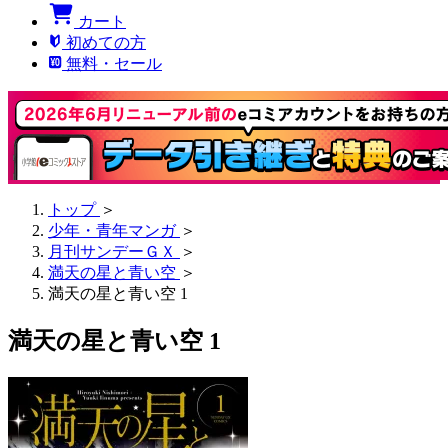
カート
初めての方
無料・セール
トップ
＞
少年・青年マンガ
＞
月刊サンデーＧＸ
＞
満天の星と青い空
＞
満天の星と青い空 1
満天の星と青い空 1