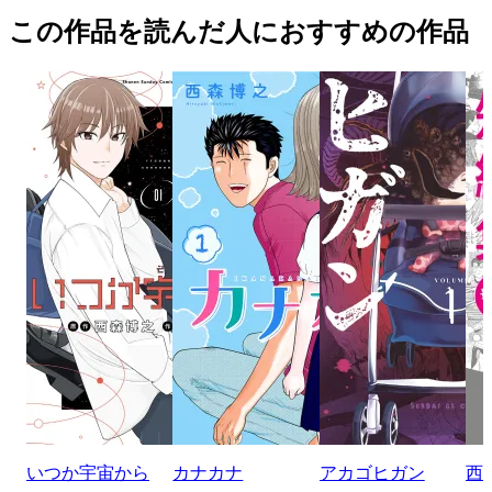
この作品を読んだ人におすすめの作品
いつか宇宙から
カナカナ
アカゴヒガン
西