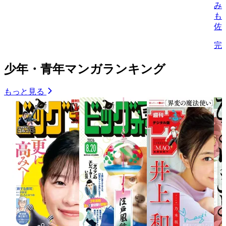
み
も
佐
完
少年・青年マンガランキング
もっと見る