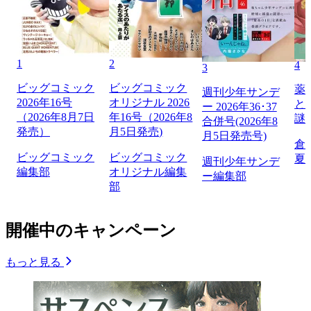
1
2
4
3
ビッグコミック
ビッグコミック
薬
週刊少年サンデ
2026年16号
オリジナル 2026
と
ー 2026年36･37
（2026年8月7日
年16号（2026年8
謎
合併号(2026年8
発売）
月5日発売)
月5日発売号)
倉
ビッグコミック
ビッグコミック
夏
週刊少年サンデ
編集部
オリジナル編集
ー編集部
部
開催中のキャンペーン
もっと見る