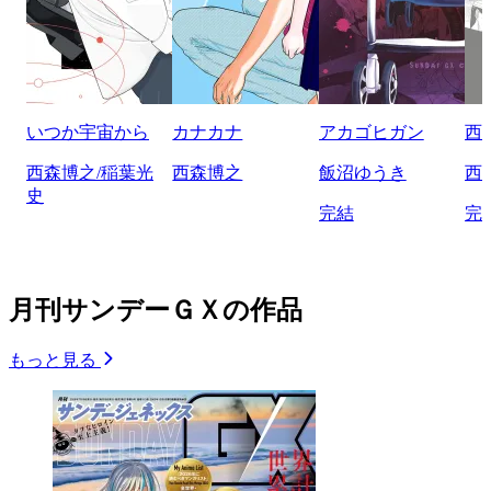
いつか宇宙から
カナカナ
アカゴヒガン
西
西森博之/稲葉光
西森博之
飯沼ゆうき
西
史
完結
完
月刊サンデーＧＸの作品
もっと見る