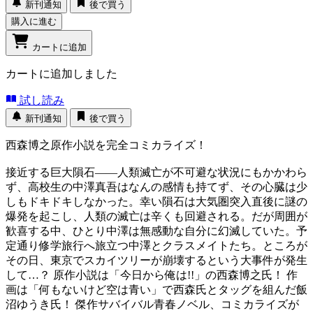
新刊通知
後で買う
購入に進む
カートに追加
カートに追加しました
試し読み
新刊通知
後で買う
西森博之原作小説を完全コミカライズ！
接近する巨大隕石――人類滅亡が不可避な状況にもかかわら
ず、高校生の中澤真吾はなんの感情も持てず、その心臓は少
しもドキドキしなかった。幸い隕石は大気圏突入直後に謎の
爆発を起こし、人類の滅亡は辛くも回避される。だが周囲が
歓喜する中、ひとり中澤は無感動な自分に幻滅していた。予
定通り修学旅行へ旅立つ中澤とクラスメイトたち。ところが
その日、東京でスカイツリーが崩壊するという大事件が発生
して…？ 原作小説は「今日から俺は!!」の西森博之氏！ 作
画は「何もないけど空は青い」で西森氏とタッグを組んだ飯
沼ゆうき氏！ 傑作サバイバル青春ノベル、コミカライズが