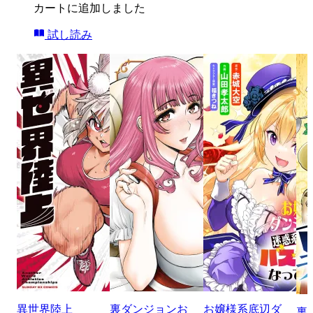
カートに追加しました
試し読み
異世界陸上
裏ダンジョンお
お嬢様系底辺ダ
裏