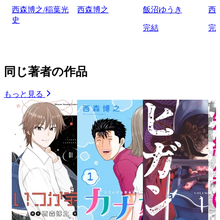
西森博之/稲葉光
西森博之
飯沼ゆうき
西
史
完結
完
同じ著者の作品
もっと見る