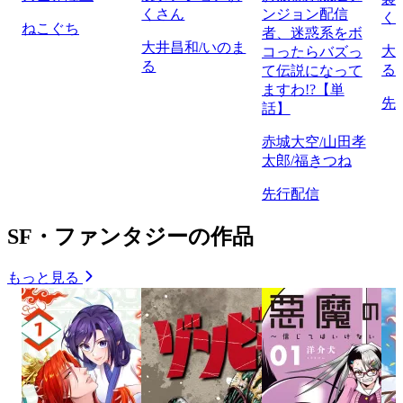
くさん
ンジョン配信
く
ねこぐち
者、迷惑系をボ
大井昌和/いのま
大
コったらバズっ
る
る
て伝説になって
ますわ!?【単
先
話】
赤城大空/山田孝
太郎/福きつね
先行配信
SF・ファンタジーの作品
もっと見る