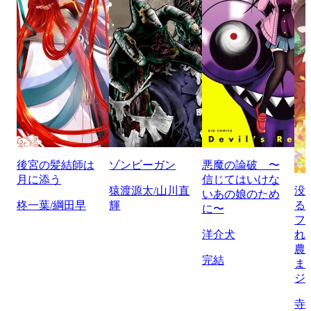
後宮の髪結師は
ゾンビーガン
悪魔の論破 〜
月に添う
信じてはいけな
猿渡源太/山川直
没
いあの娘のため
柊一葉/綱田早
輝
る
に〜
フ
洋介犬
れ
農
完結
ま
ジ
寺