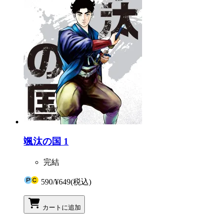
颯汰の国 1
完結
590
/
¥649
(税込)
カートに追加