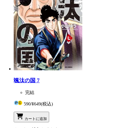
颯汰の国 7
完結
590
/
¥649
(税込)
カートに追加