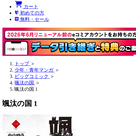
カート
初めての方
無料・セール
トップ
＞
少年・青年マンガ
＞
ビッグコミック
＞
颯汰の国
＞
颯汰の国 1
颯汰の国 1