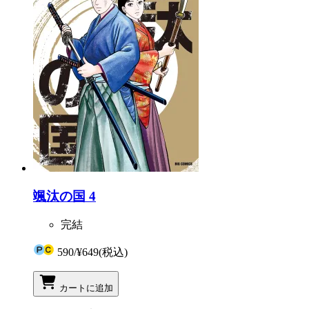
颯汰の国 4
完結
590
/
¥649
(税込)
カートに追加