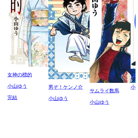
女神の標的
ﾁｪ
小山ゆう
男ぞ！ケンノ介
小
サムライ数馬
完結
小山ゆう
小山ゆう