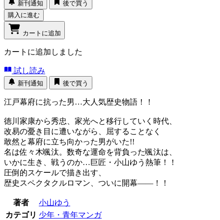
新刊通知
後で買う
購入に進む
カートに追加
カートに追加しました
試し読み
新刊通知
後で買う
江戸幕府に抗った男…大人気歴史物語！！
徳川家康から秀忠、家光へと移行していく時代、
改易の憂き目に遭いながら、屈することなく
敢然と幕府に立ち向かった男がいた!!
名は佐々木颯汰。数奇な運命を背負った颯汰は、
いかに生き、戦うのか…巨匠・小山ゆう熱筆！！
圧倒的スケールで描き出す、
歴史スペクタクルロマン、ついに開幕――！！
著者
小山ゆう
カテゴリ
少年・青年マンガ