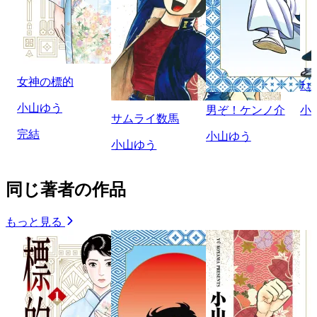
女神の標的
ﾁｪ
小山ゆう
男ぞ！ケンノ介
小
サムライ数馬
完結
小山ゆう
小山ゆう
同じ著者の作品
もっと見る