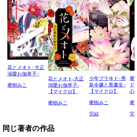
花とメオト−大正
溺愛お伽草子−
少年ブラヰド−男
蜜
花とメオト-大正
装令嬢と黒書生−
ド
蜜樹みこ
溺愛お伽草子-
【マイクロ】
心
【マイクロ】
蜜樹みこ
蜜
蜜樹みこ
完結
完
同じ著者の作品