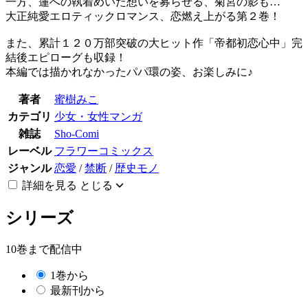
一方、蓮への執着めいた想いを募らせる、菊宮の影も…
大正純愛エロティックロマンス、恋燃え上がる第２巻！
また、累計１２０万部突破の大ヒット作「帝都初恋心中」完
結後エピローグも収録！
本編では描かれなかったパパ環の姿、お楽しみに♪
著者
蜜樹みこ
カテゴリ
少女・女性マンガ
雑誌
Sho-Comi
レーベル
フラワーコミックス
ジャンル
恋愛
/
禁断
/
歴史モノ
詳細を見る
とじる
シリーズ
10巻まで配信中
1巻から
最新刊から