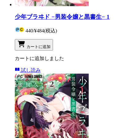
少年ブラヰド −男装令嬢と黒書生− 1
440
/
¥484
(税込)
カートに追加
カートに追加しました
試し読み