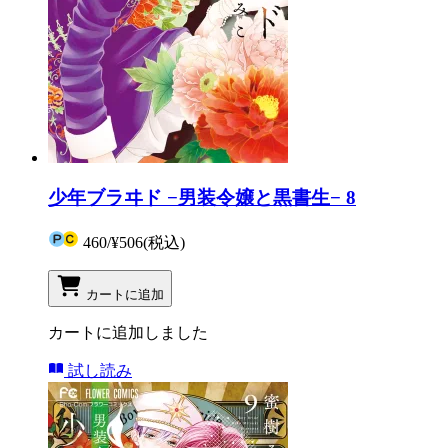
少年ブラヰド −男装令嬢と黒書生− 8
460
/
¥506
(税込)
カートに追加
カートに追加しました
試し読み