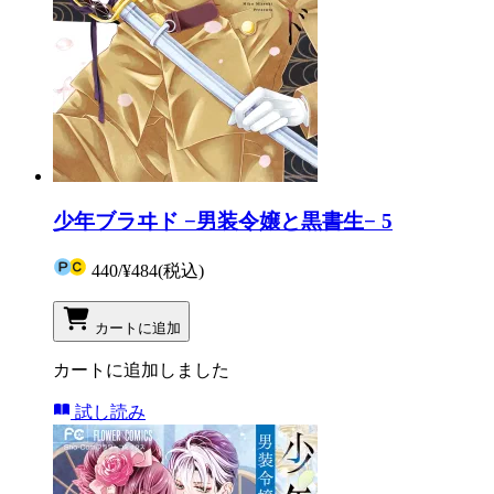
少年ブラヰド −男装令嬢と黒書生− 5
440
/
¥484
(税込)
カートに追加
カートに追加しました
試し読み