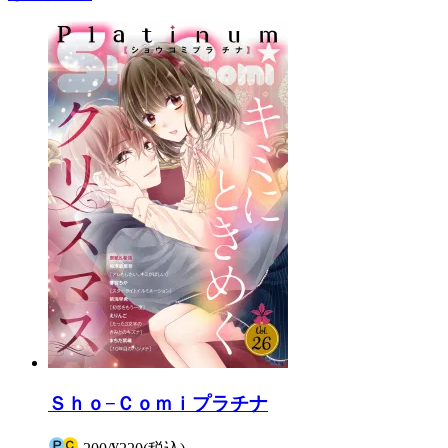
Ｓｈｏ−Ｃｏｍｉプラチナ