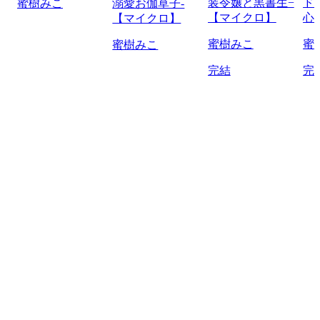
装令嬢と黒書生−
ド
蜜樹みこ
溺愛お伽草子-
【マイクロ】
心
【マイクロ】
蜜樹みこ
蜜
蜜樹みこ
完結
完