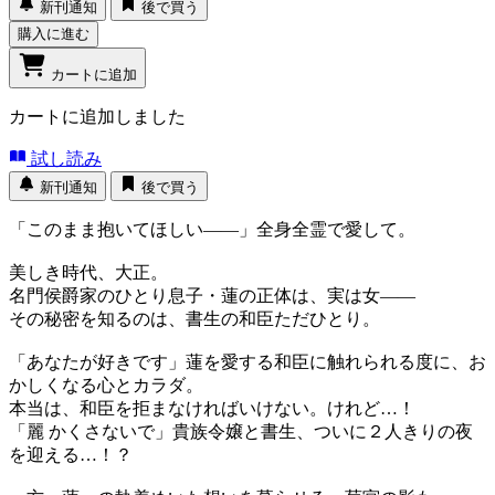
新刊通知
後で買う
購入に進む
カートに追加
カートに追加しました
試し読み
新刊通知
後で買う
「このまま抱いてほしい――」全身全霊で愛して。
美しき時代、大正。
名門侯爵家のひとり息子・蓮の正体は、実は女――
その秘密を知るのは、書生の和臣ただひとり。
「あなたが好きです」蓮を愛する和臣に触れられる度に、お
かしくなる心とカラダ。
本当は、和臣を拒まなければいけない。けれど…！
「麗 かくさないで」貴族令嬢と書生、ついに２人きりの夜
を迎える…！？