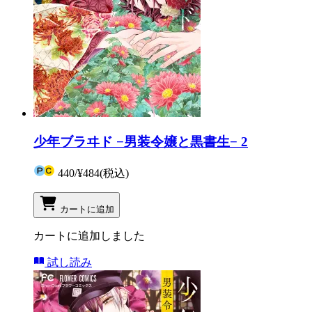
少年ブラヰド −男装令嬢と黒書生− 2
440
/
¥484
(税込)
カートに追加
カートに追加しました
試し読み