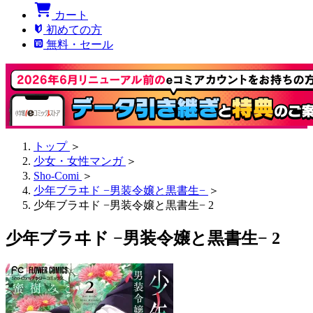
カート
初めての方
無料・セール
トップ
＞
少女・女性マンガ
＞
Sho-Comi
＞
少年ブラヰド −男装令嬢と黒書生−
＞
少年ブラヰド −男装令嬢と黒書生− 2
少年ブラヰド −男装令嬢と黒書生− 2