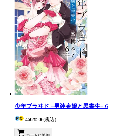
少年ブラヰド −男装令嬢と黒書生− 6
460
/
¥506
(税込)
カートに追加