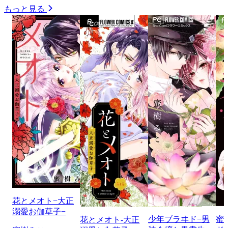
もっと見る
花とメオト−大正
溺愛お伽草子−
少年ブラヰド−男
蜜
花とメオト-大正