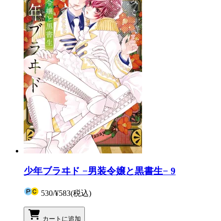
少年ブラヰド −男装令嬢と黒書生− 9
530
/
¥583
(税込)
カートに追加