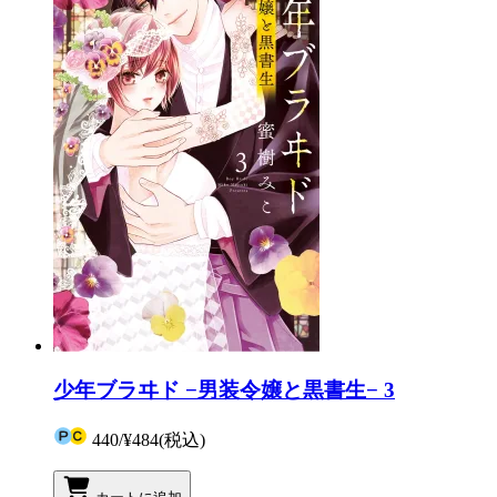
少年ブラヰド −男装令嬢と黒書生− 3
440
/
¥484
(税込)