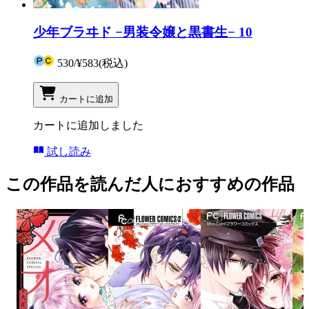
少年ブラヰド −男装令嬢と黒書生− 10
530
/
¥583
(税込)
カートに追加
カートに追加しました
試し読み
この作品を読んだ人におすすめの作品