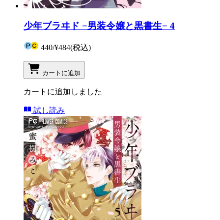
少年ブラヰド −男装令嬢と黒書生− 4
440
/
¥484
(税込)
カートに追加
カートに追加しました
試し読み