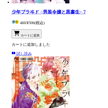
少年ブラヰド −男装令嬢と黒書生− 7
460
/
¥506
(税込)
カートに追加
カートに追加しました
試し読み