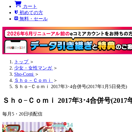
カート
初めての方
無料・セール
トップ
＞
少女・女性マンガ
＞
Sho-Comi
＞
Ｓｈｏ－Ｃｏｍｉ
＞
Ｓｈｏ−Ｃｏｍｉ 2017年3･4合併号(2017年1月5日発売)
Ｓｈｏ−Ｃｏｍｉ 2017年3･4合併号(2017
毎月5・20日頃配信