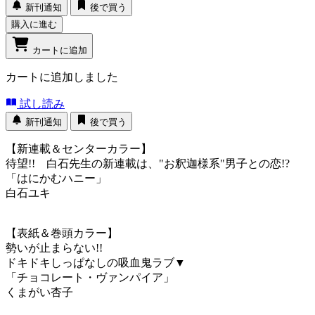
新刊通知
後で買う
購入に進む
カートに追加
カートに追加しました
試し読み
新刊通知
後で買う
【新連載＆センターカラー】
待望!! 白石先生の新連載は、"お釈迦様系"男子との恋!?
「はにかむハニー」
白石ユキ
【表紙＆巻頭カラー】
勢いが止まらない!!
ドキドキしっぱなしの吸血鬼ラブ▼
「チョコレート・ヴァンパイア」
くまがい杏子