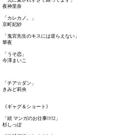
夜神里奈
「カレカノ。」
京町妃紗
「鬼宮先生のキスには逆らえない」
華夜
「うそ恋」
今澤まいこ
「チア☆ダン」
きみど莉央
《ギャグ＆ショート》
「続 マンガのお仕事!!!!2」
杉しっぽ