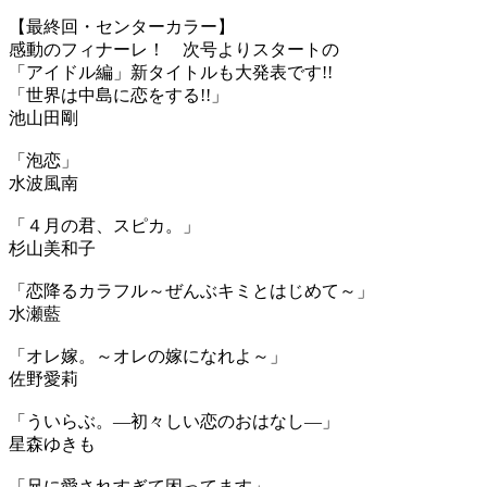
【最終回・センターカラー】
感動のフィナーレ！ 次号よりスタートの
「アイドル編」新タイトルも大発表です!!
「世界は中島に恋をする!!」
池山田剛
「泡恋」
水波風南
「４月の君、スピカ。」
杉山美和子
「恋降るカラフル～ぜんぶキミとはじめて～」
水瀬藍
「オレ嫁。～オレの嫁になれよ～」
佐野愛莉
「ういらぶ。―初々しい恋のおはなし―」
星森ゆきも
「兄に愛されすぎて困ってます」