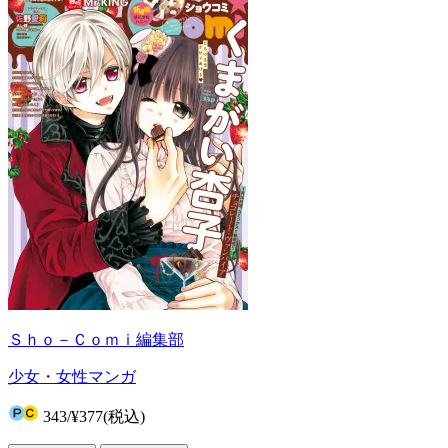
Ｓｈｏ－Ｃｏｍｉ編集部
少女・女性マンガ
343
/
¥377
(税込)