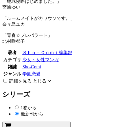
「地球侵略はじめました。」
宮崎ゆい
「ルームメイトがカワウソです。」
奈々島ユカ
「青春☆プレパラート」
北村咲都子
著者
Ｓｈｏ－Ｃｏｍｉ編集部
カテゴリ
少女・女性マンガ
雑誌
Sho-Comi
ジャンル
学園恋愛
詳細を見る
とじる
シリーズ
1巻から
最新刊から