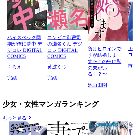
ハイスペック同
コンビニ御曹司
期が俺に夢中 デ
の瀬名くん デジ
1
負けヒロインで
ジコレ DIGITAL
コレ DIGITAL
ロ
すが結婚しま
COMICS
COMICS
す〜この中に私
市
くろえ
黄波くつ
の夫がい
る！？〜
完結
完結
池山田剛
少女・女性マンガランキング
もっと見る