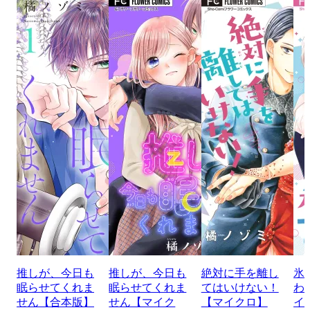
推しが、今日も
推しが、今日も
絶対に手を離し
氷
眠らせてくれま
眠らせてくれま
てはいけない！
わ
せん【合本版】
せん【マイク
【マイクロ】
イ