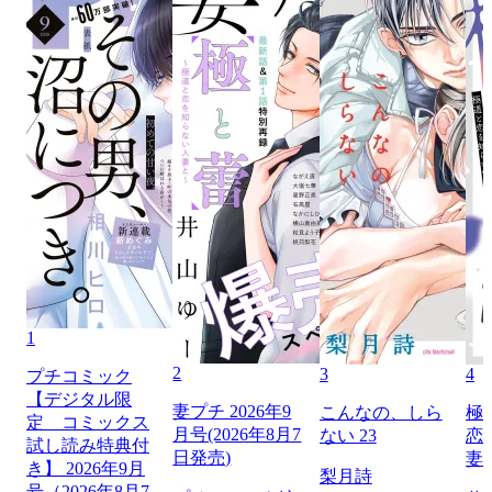
1
2
3
4
プチコミック
【デジタル限
妻プチ 2026年9
こんなの、しら
極
定 コミックス
月号(2026年8月7
ない 23
恋
試し読み特典付
日発売)
妻
き】 2026年9月
梨月詩
号（2026年8月7