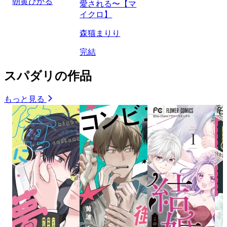
朝黄ひかる
愛される〜【マ
イクロ】
森猫まりり
完結
スパダリの作品
もっと見る