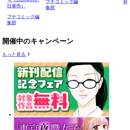
プチコミック編
井
日発売）
集部
プチコミック編
集部
開催中のキャンペーン
もっと見る