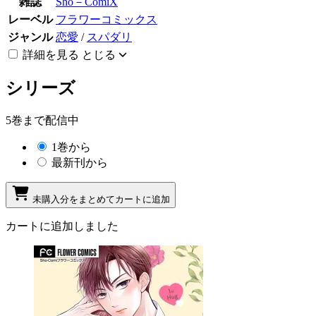
雑誌
Sho－ComiX
レーベル
フラワーコミックス
ジャンル
恋愛
/
スパダリ
詳細を見る
とじる
シリーズ
5巻まで配信中
1巻から
最新刊から
未購入分をまとめてカートに追加
カートに追加しました