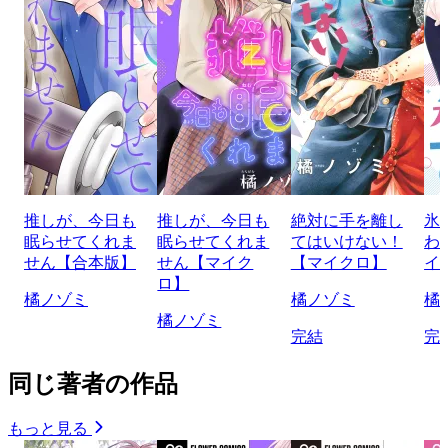
推しが、今日も
推しが、今日も
絶対に手を離し
氷
眠らせてくれま
眠らせてくれま
てはいけない！
わ
せん【合本版】
せん【マイク
【マイクロ】
イ
ロ】
橘ノゾミ
橘ノゾミ
橘
橘ノゾミ
完結
完
同じ著者の作品
もっと見る