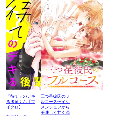
「待て」のデキ
三つ星彼氏のフ
る後輩くん【マ
ルコース〜イケ
イクロ】
メンシェフから
美味しく甘く溺