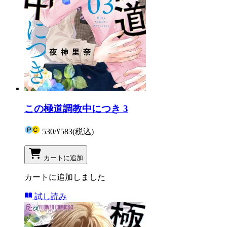
この極道調教中につき 3
530
/
¥583
(税込)
カートに追加
カートに追加しました
試し読み