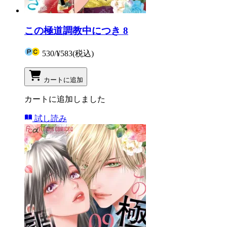
この極道調教中につき 8
530
/
¥583
(税込)
カートに追加
カートに追加しました
試し読み