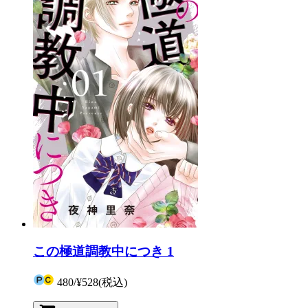
この極道調教中につき 1
480
/
¥528
(税込)