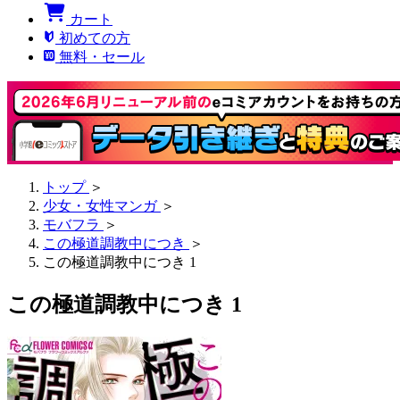
カート
初めての方
無料・セール
トップ
＞
少女・女性マンガ
＞
モバフラ
＞
この極道調教中につき
＞
この極道調教中につき 1
この極道調教中につき 1