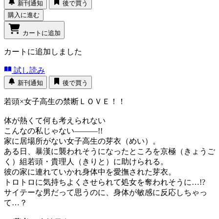
新刊通知
後で買う
購入に進む
カートに追加
カートに追加しました
試し読み
新刊通知
後で買う
若頭×女子高生の禁断ＬＯＶＥ！！
体が熱くて何も考えられない
こんなの私じゃない―――!!
家に居場所がない女子高生の芽衣（めい）。
ある日、暴漢に襲われそうになったところを京極（きょうご
く）組若頭・貴理人（きりと）に助けられる。
彼の家に連れていかれ身体中を愛撫された芽衣。
トロトロに気持ちよくさせられて処女を奪われそうに…!?
サイテーな男だって思うのに、身体が敏感に反応しちゃっ
て…？