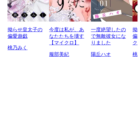
拗らせ皇太子の
今度は私が、あ
一度絶望したの
拗
偏愛遊戯
なたたちを壊す
で無敵彼女にな
偏
【マイクロ】
りました
ク
桃乃みく
服部美紀
陽丘ハオ
桃