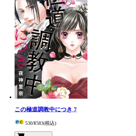
この極道調教中につき 7
530
/
¥583
(税込)