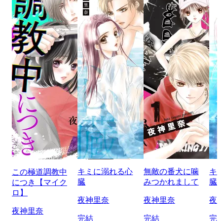
キミに溺れる心
無敵の番犬に噛
キ
この極道調教中
臓
みつかれまして
臓
につき【マイク
ロ】
夜神里奈
夜神里奈
夜
夜神里奈
完結
完結
完