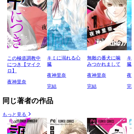
キミに溺れる心
無敵の番犬に噛
キ
この極道調教中
臓
みつかれまして
臓
につき【マイク
ロ】
夜神里奈
夜神里奈
夜
夜神里奈
完結
完結
完
同じ著者の作品
もっと見る