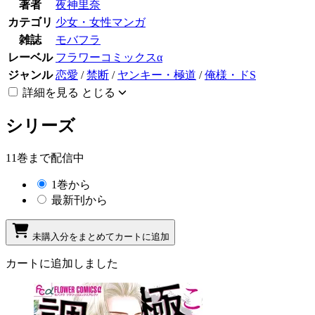
著者
夜神里奈
カテゴリ
少女・女性マンガ
雑誌
モバフラ
レーベル
フラワーコミックスα
ジャンル
恋愛
/
禁断
/
ヤンキー・極道
/
俺様・ドS
詳細を見る
とじる
シリーズ
11巻まで配信中
1巻から
最新刊から
未購入分をまとめてカートに追加
カートに追加しました