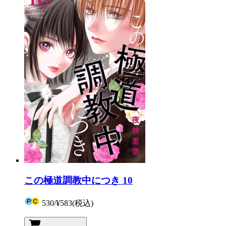
この極道調教中につき 10
530
/
¥583
(税込)