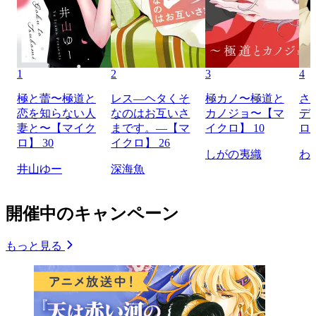
1
2
3
4
極と蕾〜極道と
レス―ヘタくそ
極カノ〜極道と
さ
恋を知らない人
なのはお互いさ
カノジョ〜【マ
デ
妻と〜【マイク
まです。―【マ
イクロ】 10
ロ】
ロ】 30
イクロ】 26
しがの夷織
わ
井山ゆー
深海魚
開催中のキャンペーン
もっと見る