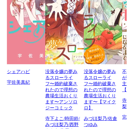
シェアハピ
没落令嬢の夢み
没落令嬢の夢み
不
るスローライ
るスローライ
が
宇佐美真紀
フ〜婚約破棄さ
フ〜婚約破棄さ
主
れたので理想の
れたので理想の
【
農場生活おくり
農場生活おくり
寺
ます〜アンソロ
ます〜【マイク
梨
ジーコミック
ロ】
完
寺下よこ/時田鈴/
みづほ梨乃/佐倉
みづほ梨乃/西野
つゆみ