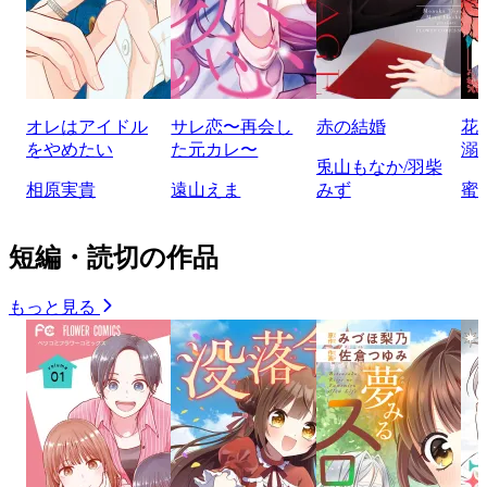
オレはアイドル
サレ恋〜再会し
赤の結婚
花
をやめたい
た元カレ〜
溺
兎山もなか/羽柴
相原実貴
遠山えま
みず
蜜
短編・読切の作品
もっと見る