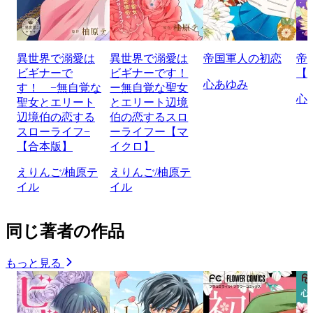
異世界で溺愛は
異世界で溺愛は
帝国軍人の初恋
帝
ビギナーで
ビギナーです！
【
心あゆみ
す！ −無自覚な
ー無自覚な聖女
心
聖女とエリート
とエリート辺境
辺境伯の恋する
伯の恋するスロ
スローライフ−
ーライフー【マ
【合本版】
イクロ】
えりんご/柚原テ
えりんご/柚原テ
イル
イル
同じ著者の作品
もっと見る