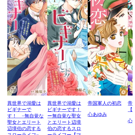
異世界で溺愛は
異世界で溺愛は
帝国軍人の初恋
帝
ビギナーで
ビギナーです！
【
心あゆみ
す！ −無自覚な
ー無自覚な聖女
心
聖女とエリート
とエリート辺境
辺境伯の恋する
伯の恋するスロ
スローライフ−
ーライフー【マ