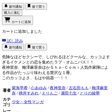
新刊通知
後で買う
購入に進む
カートに追加
カートに追加しました
試し読み
新刊通知
後で買う
危険なほどセクシーで、しびれるほどクールな、カッコよす
ぎるイケメンとの恋を集めたラブ・オムニバス！！
夜神里奈、梅澤麻里奈ほかＳｈｏ−Ｃｏｍｉ人気作家陣によ
る作品がたっぷり味わえる贅沢な１冊。
このカッコよさ、もはや凶器･･･！！
紫海早希
/
心あゆみ
/
夜神里奈
/
左右田もも
/
梅澤麻里
著者
奈
/
桃井すみれ
/
えりんご
/
瀬田七生
/
とりの綾華
カテ
少女・女性マンガ
ゴリ
レー