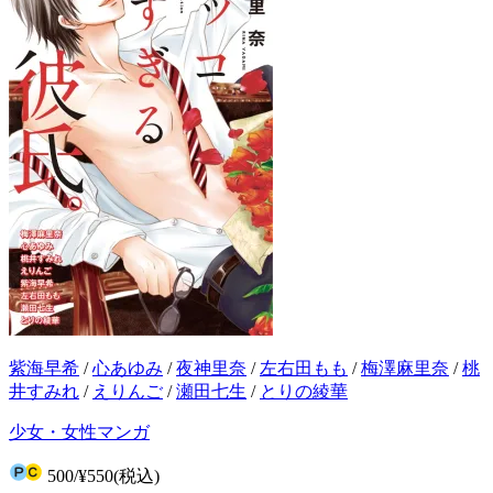
紫海早希
/
心あゆみ
/
夜神里奈
/
左右田もも
/
梅澤麻里奈
/
桃
井すみれ
/
えりんご
/
瀬田七生
/
とりの綾華
少女・女性マンガ
500
/
¥550
(税込)