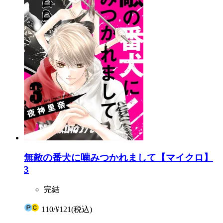
無敵の番犬に噛みつかれまして【マイクロ】
3
完結
110
/
¥121
(税込)