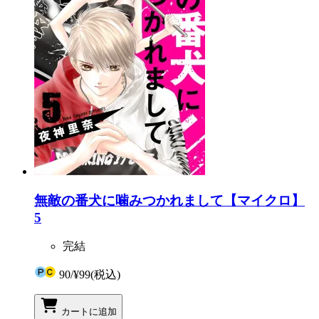
無敵の番犬に噛みつかれまして【マイクロ】
5
完結
90
/
¥99
(税込)
カートに追加