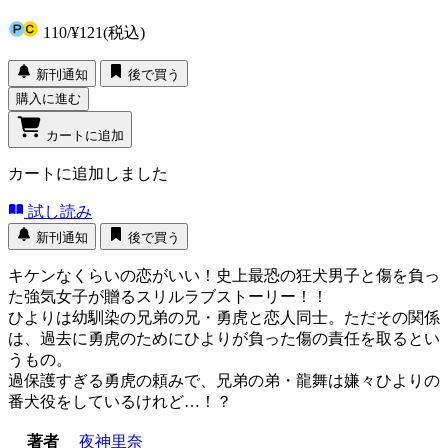
110
/
¥121
(税込)
新刊通知
後で買う
購入に進む
カートに追加
カートに追加しました
試し読み
新刊通知
後で買う
キケンなくらいの恋がいい！史上最恐の狂犬男子と傷を負っ
た強気女子が贈るスリルラブストーリー！！
ひよりは幼馴染の兄弟の兄・勇虎と恋人同士。ただその関係
は、過去に勇虎のためにひよりが負った傷の責任を取るとい
うもの。
過保護すぎる勇虎の頼みで、兄弟の弟・龍舞は嫌々ひよりの
番犬役をしているけれど…！？
著者
夜神里奈