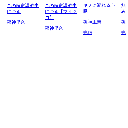
キミに溺れる心
無
この極道調教中
この極道調教中
臓
み
につき
につき【マイク
ロ】
夜神里奈
夜
夜神里奈
夜神里奈
完結
完